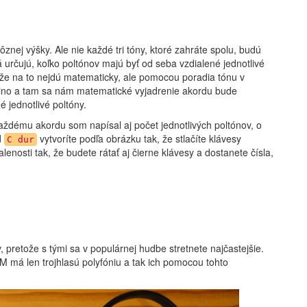
znej výšky. Ale nie každé tri tóny, ktoré zahráte spolu, budú
lá určujú, koľko poltónov majú byť od seba vzdialené jednotlivé
 že na to nejdú matematicky, ale pomocou poradia tónu v
ino a tam sa nám matematické vyjadrenie akordu bude
 jednotlivé poltóny.
aždému akordu som napísal aj počet jednotlivých poltónov, o
d
vytvoríte podľa obrázku tak, že stlačíte klávesy
C dur
lenosti tak, že budete rátať aj čierne klávesy a dostanete čísla,
 pretože s tými sa v populárnej hudbe stretnete najčastejšie.
FM má len trojhlasú polyfóniu a tak ich pomocou tohto