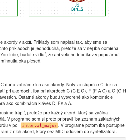
e akordy v akcii. Príklady som napísal tak, aby sme sa
ýchto príkladoch je jednoduchá, pretože sa v nej iba obmieňa
 YouTube, budete vidieť, že ani veľa hudobníkov v populárnej
 mihnutia oka pieseň.
 C dur a zahráme ich ako akordy. Noty zo stupnice C dur sa
atí pri akordoch. Iba pri akordoch C (C E G), F (F A C) a G (G H
klávesách. Ostatné akordy budú vytvorené ako kombinácie
rá ako kombinácia kláves D, F# a A.
síme trápiť, pretože pre každý akord, ktorý sa začína
idlá. V programe som si preto pripravil iba zoznam základných
ordu v poli
. V programe potom iba postupne
interval_major
ram z nich akord, ktorý cez MIDI odošlem do syntetizátora.