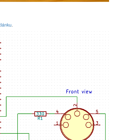
článku
.