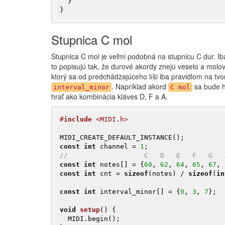
  }

}
Stupnica C mol
Stupnica C mol je veľmi podobná na stupnicu C dur. Iba
to popisujú tak, že durové akordy znejú veselo a molo
ktorý sa od predchádzajúceho líši iba pravidlom na tv
. Napríklad akord
sa bude h
interval_minor
C mol
hrať ako kombinácia kláves D, F a A.
#
include
 <MIDI.h>
const
int
 channel = 
1
//                   C   D   E   F   G   
const
int
 notes[] = {
60
, 
62
, 
64
, 
65
, 
67
, 
const
int
 cnt = 
sizeof
(notes) / 
sizeof
(
in
const
int
 interval_minor[] = {
0
, 
3
, 
7
};

void
setup
()
{

  MIDI.begin();
