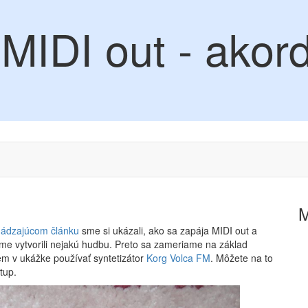
 MIDI out - akor
hádzajúcom článku
sme si ukázali, ako sa zapája MIDI out a
 sme vytvorili nejakú hudbu. Preto sa zameriame na základ
em v ukážke používať syntetizátor
Korg Volca FM
. Môžete na to
tup.