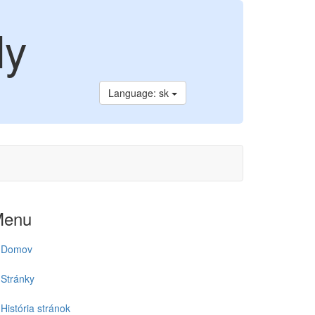
dy
Language: sk
Menu
Domov
Stránky
História stránok