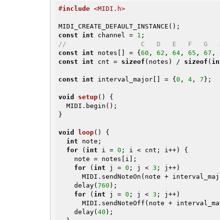
#
include
 <MIDI.h>
const
int
 channel = 
1
//                   C   D   E   F   G   
const
int
 notes[] = {
60
, 
62
, 
64
, 
65
, 
67
, 
const
int
 cnt = 
sizeof
(notes) / 
sizeof
(
in
const
int
 interval_major[] = {
0
, 
4
, 
7
};

void
setup
()
{

  MIDI.begin();

}

void
loop
()
{

int
 note;

for
 (
int
 i = 
0
; i < cnt; i++) {

    note = notes[i];

for
 (
int
 j = 
0
; j < 
3
; j++)

      MIDI.sendNoteOn(note + interval_ma
    delay(
760
);

for
 (
int
 j = 
0
; j < 
3
; j++)

      MIDI.sendNoteOff(note + interval_m
    delay(
40
);
