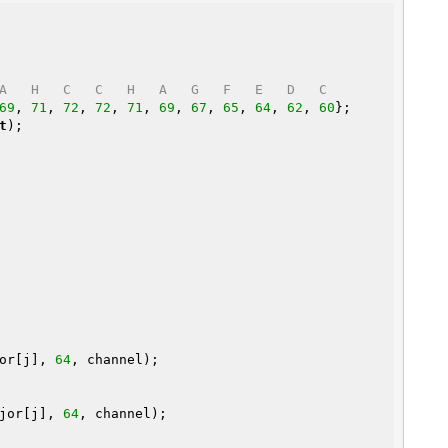
A   H   C   C   H   A   G   F   E   D   C
69
, 
71
, 
72
, 
72
, 
71
, 
69
, 
67
, 
65
, 
64
, 
62
, 
60
t
);

jor[j], 
64
, channel);

ajor[j], 
64
, channel);
