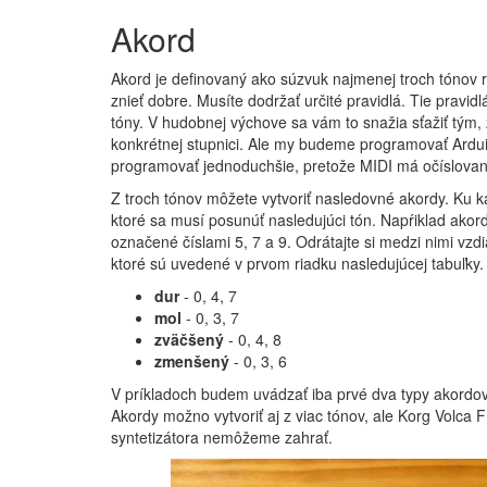
Akord
Akord je definovaný ako súzvuk najmenej troch tónov rô
znieť dobre. Musíte dodržať určité pravidlá. Tie pravid
tóny. V hudobnej výchove sa vám to snažia sťažiť tým,
konkrétnej stupnici. Ale my budeme programovať Ardu
programovať jednoduchšie, pretože MIDI má očíslované
Z troch tónov môžete vytvoriť nasledovné akordy. Ku k
ktoré sa musí posunúť nasledujúci tón. Napŕiklad akor
označené číslami 5, 7 a 9. Odrátajte si medzi nimi vzdia
ktoré sú uvedené v prvom riadku nasledujúcej tabuľky.
dur
- 0, 4, 7
mol
- 0, 3, 7
zväčšený
- 0, 4, 8
zmenšený
- 0, 3, 6
V príkladoch budem uvádzať iba prvé dva typy akordov,
Akordy možno vytvoriť aj z viac tónov, ale Korg Volca 
syntetizátora nemôžeme zahrať.