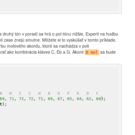
 druhý tón v poradí sa hrá o pol tónu nižšie. Experti na hudbu
vé zase znejú smutne. Môžete si to vyskúšať v tomto príklade,
orbu molového akordu, ktoré sa nachádza v poli
rať ako kombinácia kláves C, Eb a G. Akord
sa bude
D mol
A   H   C   C   H   A   G   F   E   D   C
69
, 
71
, 
72
, 
72
, 
71
, 
69
, 
67
, 
65
, 
64
, 
62
, 
60
t
);
