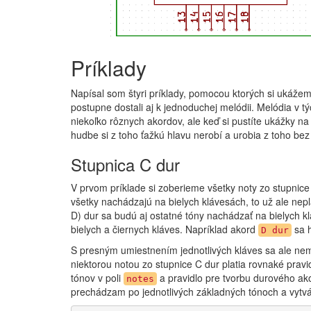
Príklady
Napísal som štyri príklady, pomocou ktorých si ukážem
postupne dostali aj k jednoduchej melódii. Melódia v t
niekoľko rôznych akordov, ale keď si pustíte ukážky na
hudbe si z toho ťažkú hlavu nerobí a urobia z toho bez
Stupnica C dur
V prvom príklade si zoberieme všetky noty zo stupnice
všetky nachádzajú na bielych klávesách, to už ale nepl
D) dur sa budú aj ostatné tóny nachádzať na bielych 
bielych a čiernych kláves. Napríklad akord
sa h
D dur
S presným umiestnením jednotlivých kláves sa ale nemu
niektorou notou zo stupnice C dur platia rovnaké prav
tónov v poli
a pravidlo pre tvorbu durového ak
notes
prechádzam po jednotlivých základných tónoch a vytvá