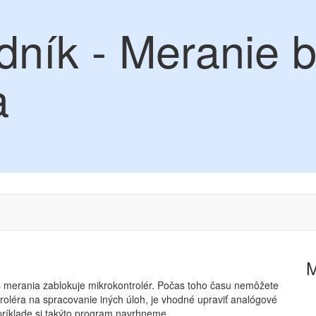
dník - Meranie 
a
 merania zablokuje mikrokontrolér. Počas toho času nemôžete
ntroléra na spracovanie iných úloh, je vhodné upraviť analógové
príklade si takýto program navrhneme.