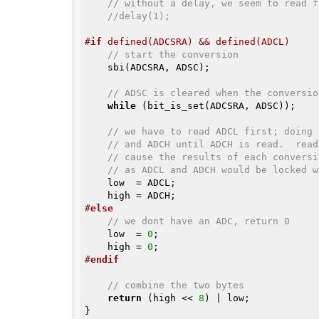
// without a delay, we seem to read f
//delay(1);
#
if
 defined(ADCSRA) && defined(ADCL)
// start the conversion
    sbi(ADCSRA, ADSC);

// ADSC is cleared when the conversio
while
 (bit_is_set(ADCSRA, ADSC));

// we have to read ADCL first; doing 
// and ADCH until ADCH is read.  read
// cause the results of each conversi
// as ADCL and ADCH would be locked w
    low  = ADCL;

#
else
// we dont have an ADC, return 0
    low  = 
0
;

    high = 
0
#
endif
// combine the two bytes
return
 (high << 
8
) | low;

}