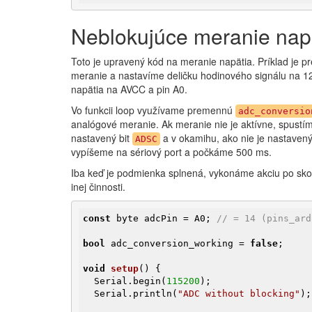
Neblokujúce meranie nap
Toto je upravený kód na meranie napätia. Príklad je p
meranie a nastavíme deličku hodinového signálu na 12
napätia na AVCC a pin A0.
Vo funkcii loop využívame premennú
adc_conversio
analógové meranie. Ak meranie nie je aktívne, spust
nastavený bit
a v okamihu, ako nie je nastave
ADSC
vypíšeme na sériový port a počkáme 500 ms.
Iba keď je podmienka splnená, vykonáme akciu po sko
inej činnosti.
const
 byte adcPin = A0; 
// = 14 (pins_ard
bool
 adc_conversion_working = 
false
;

void
setup
()
{

  Serial.begin(
115200
);

  Serial.println(
"ADC without blocking"
);
