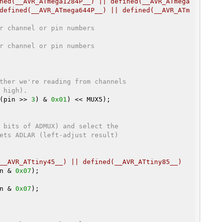
ned(__AVR_ATmega1284P__) || defined(__AVR_ATmega
defined(__AVR_ATmega644P__) || defined(__AVR_ATm
r channel or pin numbers
r channel or pin numbers
ther we're reading from channels
 high).
(pin >> 
3
) & 
0x01
 bits of ADMUX) and select the
ets ADLAR (left-adjust result)
__AVR_ATtiny45__) || defined(__AVR_ATtiny85__)
n & 
0x07
n & 
0x07