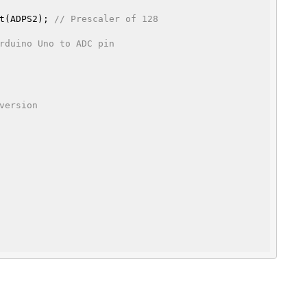
 bit(ADPS2); 
// Prescaler of 128
rduino Uno to ADC pin
version