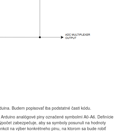
duina. Budem popisovať iba podstatné časti kódu.
Arduino analógové piny označené symbolmi A0-A6. Definície
výpočet zabezpečuje, aby sa symboly posunuli na hodnoty
unkcii na výber konkrétneho pinu, na ktorom sa bude robiť