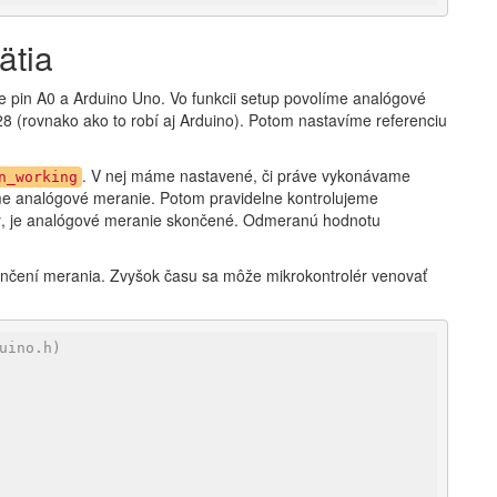
ätia
re pin A0 a Arduino Uno. Vo funkcii setup povolíme analógové
8 (rovnako ako to robí aj Arduino). Potom nastavíme referenciu
. V nej máme nastavené, či práve vykonávame
n_working
íme analógové meranie. Potom pravidelne kontrolujeme
ný, je analógové meranie skončené. Odmeranú hodnotu
nčení merania. Zvyšok času sa môže mikrokontrolér venovať
uino.h)