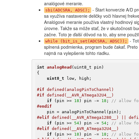
analógové meranie.
- Štart konverzie A/D p
sbi(ADCSRA, ADSC);
sa využíva nastavenie deličky voči hlavnej frek
Analógové meranie používa vlastný hodinový sig
úrovne. Takže sa môže stať, že v skutočnosti bu
začne. Toto je ďalší dôvod na to, aby sme použi
- Tot
while (bit_is_set(ADCSRA, ADSC));
splnená podmienka, program bude čakať. Preto
najmä na vylepšenie tohto riadku.
int
analogRead
(uint8_t pin)
{

uint8_t
 low, high;

#
if
 defined(analogPinToChannel)
#
if
 defined(__AVR_ATmega32U4__)
if
 (pin >= 
18
) pin -= 
18
; 
// allow fo
#
endif
#
elif
 defined(__AVR_ATmega1280__) || defi
if
 (pin >= 
54
) pin -= 
54
; 
// allow fo
#
elif
 defined(__AVR_ATmega32U4__)
if
 (pin >= 
18
) pin -= 
18
; 
// allow fo