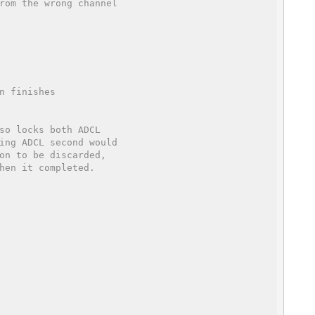
rom the wrong channel
n finishes
so locks both ADCL
ing ADCL second would
on to be discarded,
hen it completed.