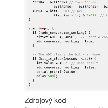
  ADCSRA = bit(ADEN) 
// Turn ADC on
           | bit(ADPS0) | bit(ADPS1) |
  ADMUX  = bit(REFS0) 
// AVCC
           | ((adcPin - 
14
) & 
0x07
); 
// A
}

void
loop
()
{

if
 (!adc_conversion_working) {

    bitSet(ADCSRA, ADSC);  
// Start a con
    adc_conversion_working = 
true
;

  }

// The ADC clears the bit when done
if
 (bit_is_clear(ADCSRA, ADSC)) {

int
 value = ADC;  
// Read result
    adc_conversion_working = 
false
;

    Serial.println(value);

    delay(
500
);

  }

}
Zdrojový kód