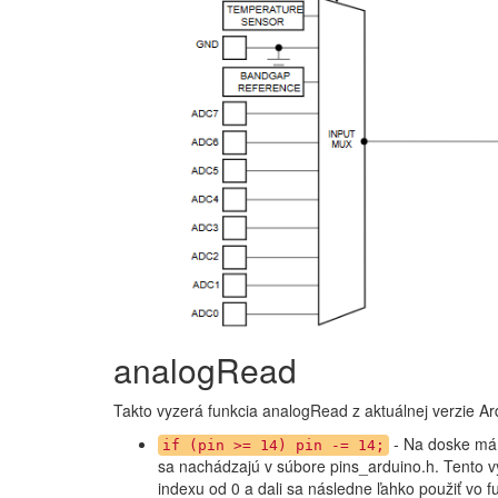
analogRead
Takto vyzerá funkcia analogRead z aktuálnej verzie Ar
- Na doske má 
if (pin >= 14) pin -= 14;
sa nachádzajú v súbore pins_arduino.h. Tento 
indexu od 0 a dali sa následne ľahko použiť vo f