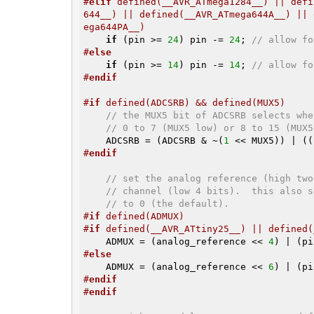
#
elif
 defined(__AVR_ATmega1284__) || defi
644__) || defined(__AVR_ATmega644A__) || 
ega644PA__)
if
 (pin >= 
24
) pin -= 
24
; 
// allow fo
#
else
if
 (pin >= 
14
) pin -= 
14
; 
// allow fo
#
endif
#
if
 defined(ADCSRB) && defined(MUX5)
// the MUX5 bit of ADCSRB selects whe
// 0 to 7 (MUX5 low) or 8 to 15 (MUX5
    ADCSRB = (ADCSRB & ~(
1
 << MUX5)) | ((
#
endif
// set the analog reference (high two
// channel (low 4 bits).  this also s
// to 0 (the default).
#
if
 defined(ADMUX)
#
if
 defined(__AVR_ATtiny25__) || defined(
    ADMUX = (analog_reference << 
4
) | (pi
#
else
    ADMUX = (analog_reference << 
6
) | (pi
#
endif
#
endif