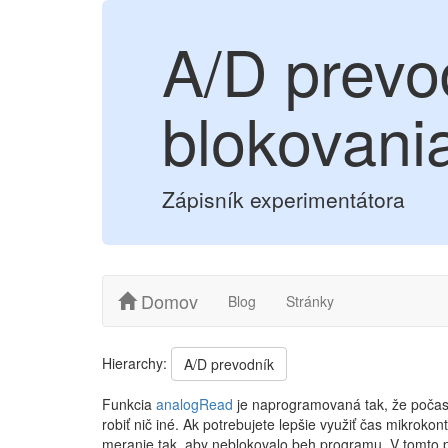
A/D prevo
blokovani
Zápisník experimentátora
Domov
Blog
Stránky
Hierarchy:
A/D prevodník
Funkcia
analogRead
je naprogramovaná tak, že počas
robiť nič iné. Ak potrebujete lepšie využiť čas mikroko
meranie tak, aby neblokovalo beh programu. V tomto 