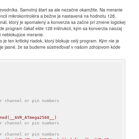
revodníka. Samotný štart sa ale nezačne okamžite. Na meranie
vencii mikrokontroléra a bežne je nastavená na hodnotu 128.
nál, ktorý je spomalený a konverzia sa začne pri zmene logickej
de program čakať ešte 128 inštrukcií, kým sa konverzia naozaj
li neblokujúce meranie.
o je ten kritický riadok, ktorý blokuje celý program. Kým nie je
 je jasné, že sa budeme sústreďovať v našom zdrojovom kóde
r channel or pin numbers
ned(__AVR_ATmega2560__)
r channel or pin numbers
r channel or pin numbers