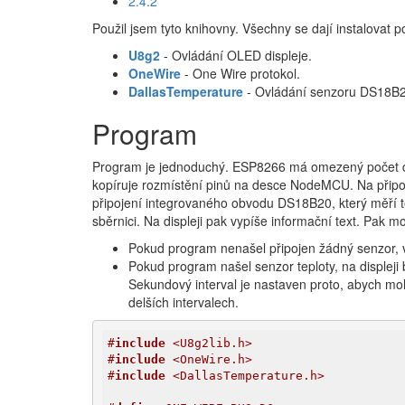
2.4.2
Použil jsem tyto knihovny. Všechny se dají instalovat
U8g2
- Ovládání OLED displeje.
OneWire
- One Wire protokol.
DallasTemperature
- Ovládání senzoru DS18B2
Program
Program je jednoduchý. ESP8266 má omezený počet digi
kopíruje rozmístění pinů na desce NodeMCU. Na připojen
připojení integrovaného obvodu DS18B20, který měří t
sběrnici. Na displeji pak vypíše informační text. Pak m
Pokud program nenašel připojen žádný senzor, v
Pokud program našel senzor teploty, na displeji
Sekundový interval je nastaven proto, abych mohl
delších intervalech.
#
include
 <U8g2lib.h>
#
include
 <OneWire.h>
#
include
 <DallasTemperature.h>