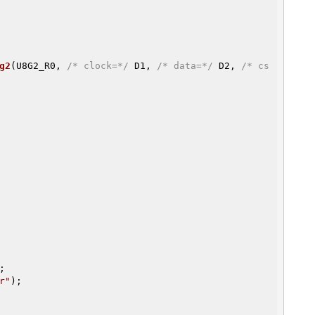
g2
(U8G2_R0, 
/* clock=*/
 D1, 
/* data=*/
 D2, 
/* cs
;

r"
);
