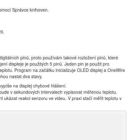
 pomocí Správce knihoven.
0.
tálních pinů, proto používám takové rozložení pinů, které
í displeje je použitých 5 pinů. Jeden pin je použit pro
eplotu. Program na začátku inicializuje OLED displej a OneWire
ohou nastat dva stavy.
ypíše na displej chybové hlášení.
 bude v sekundových intervalech vypisovat měřenou teplotu.
 ukázat reakci senzoru ve videu. V praxi stačí měřit teplotu v