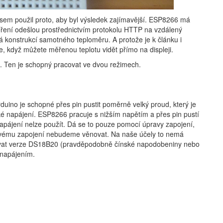
sem použil proto, aby byl výsledek zajímavější. ESP8266 má
měření odešlou prostřednictvím protokolu HTTP na vzdálený
ývá konstrukcí samotného teploměru. A protože je k článku i
, když můžete měřenou teplotu vidět přímo na displeji.
. Ten je schopný pracovat ve dvou režimech.
duino je schopné přes pin pustit poměrně velký proud, který je
ké napájení. ESP8266 pracuje s nižším napětím a přes pin pustí
apájení nelze použít. Dá se to pouze pomocí úpravy zapojení,
takovému zapojení nebudeme věnovat. Na naše účely to nemá
vovat verze DS18B20 (pravděpodobně čínské napodobeniny nebo
 napájením.