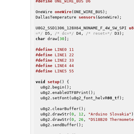
#
define
 ONE_WIRE_BUS D6
OneWire 
oneWire
(ONE_WIRE_BUS)
DallasTemperature 
sensors
(&oneWire)
;

U8G2_SSD1306_128X64_NONAME_F_4W_SW_SPI 
u8
=*/
 D5, 
/* dc=*/
 D4, 
/* reset=*/
 D3)
char
 draw[
30
];

#
define
 LINE0 11
#
define
 LINE1 22
#
define
 LINE2 33
#
define
 LINE4 44
#
define
 LINE5 55
void
setup
()
{

  u8g2.begin();

  u8g2.enableUTF8Print();

  u8g2.setFont(u8g2_font_helvR
08_t
f);

  u8g2.clearBuffer();

  u8g2.drawStr(
0
, 
12
, 
"Arduino Slovakia"
)
  u8g2.drawStr(
0
, 
26
, 
"DS18B20 Thermomete
  u8g2.sendBuffer();
