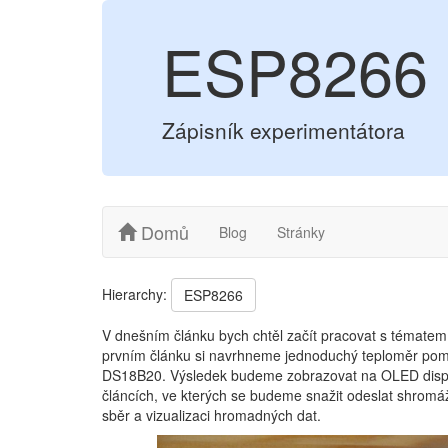
ESP8266 
Zápisník experimentátora
Domů
Blog
Stránky
Hierarchy:
ESP8266
V dnešním článku bych chtěl začít pracovat s témate
prvním článku si navrhneme jednoduchý teploměr po
DS18B20. Výsledek budeme zobrazovat na OLED displej
článcích, ve kterých se budeme snažit odeslat shromážd
sběr a vizualizaci hromadných dat.