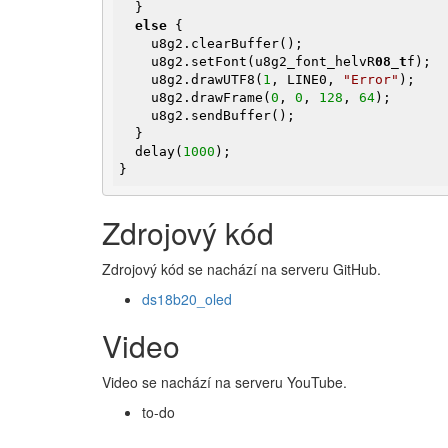
  }

else
 {

    u8g2.clearBuffer();

    u8g2.setFont(u8g2_font_helvR
08_t
f);

    u8g2.drawUTF8(
1
, LINE0, 
"Error"
);

    u8g2.drawFrame(
0
, 
0
, 
128
, 
64
);

    u8g2.sendBuffer();

  }

  delay(
1000
);

}
Zdrojový kód
Zdrojový kód se nachází na serveru GitHub.
ds18b20_oled
Video
Video se nachází na serveru YouTube.
to-do