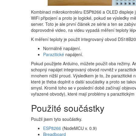
Kombinaci mikrokontroléru ESP8266 a OLED displeje j
WiFi připojení a proto je logické, pokud se výsledky 
server. Toto je ale první článek ze série a ten se zab
doprovodné video, na videu vypadá měření teploty lépe
K měření teploty je použit integrovaný obvod DS18B20
Normálně napájení.
Parazitické
napájení.
Pokud použijete Arduino, můžete použít oba režimy. Ar
schopný napájet integrovaný obvod rovněž v parazitic
mnohem nižší proud. Výsledkem je to, že parazitické n
které je třeba doplnit o další součástky a proto se 
smysl. Kromě toho se v poslední době začínají obje
vyřazené obvody), které mají problémy s parazitickým
Použité součástky
Použil jsem tyto součástky.
ESP8266
(NodeMCU v. 0.9)
Breadboard