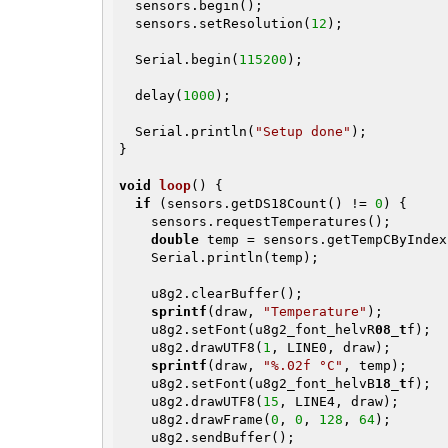
  sensors.begin();

  sensors.setResolution(
12
);

  Serial.begin(
115200
);

  delay(
1000
);

  Serial.println(
"Setup done"
);

}

void
loop
()
{

if
 (sensors.getDS18Count() != 
0
) {

    sensors.requestTemperatures();

double
 temp = sensors.getTempCByIndex
    Serial.println(temp);

    u8g2.clearBuffer();

sprintf
(draw, 
"Temperature"
);

    u8g2.setFont(u8g2_font_helvR
08_t
f);

    u8g2.drawUTF8(
1
, LINE0, draw);

sprintf
(draw, 
"%.02f °C"
, temp);

    u8g2.setFont(u8g2_font_helvB
18_t
f);

    u8g2.drawUTF8(
15
, LINE4, draw);

    u8g2.drawFrame(
0
, 
0
, 
128
, 
64
);

    u8g2.sendBuffer();
