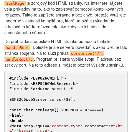
je zdrojový kód HTML stránky. Na Internete nájdete
htmlPage
veľa príkladov na to, ako to zapisovať pomocou komplikovaných
reťazcov. Takto to zapíšete správne a bez chýb, pretože využijete
moderné vlastnosti kompilátora, ktoré umožňujú vkladať do
zdrojového kódu reťazce tak, ako keby ste ich písali do
samostatného súboru.
Do prehliadača odošlete HTML stránku pomocou funkcie
. Dôležité je ale serveru povedať, s akou URL je táto
handleRoot
stránka spojená. Na to slúži príkaz
server.on("/",
. Program pri štarte vypíše svoju IP adresu cez
handleRoot);
sériový port. Na tejto adrese si môžete pozrieť výslednú stránku.
#include 
<
ESP8266WiFi.h
>
#include 
<
ESP8266WebServer.h
>
#include "arduino_secret.h"

ESP8266WebServer server(80);

<
html
>
<
head
>
<
meta
http-equiv
=
"content-type"
content
=
"text/ht
ml;charset=UTF-8"
>