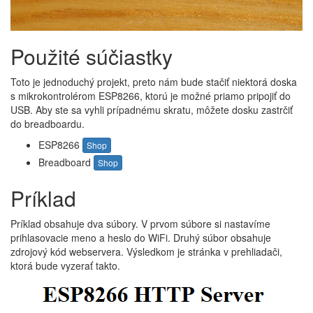
Použité súčiastky
Toto je jednoduchý projekt, preto nám bude stačiť niektorá doska
s mikrokontrolérom ESP8266, ktorú je možné priamo pripojiť do
USB. Aby ste sa vyhli prípadnému skratu, môžete dosku zastrčiť
do breadboardu.
ESP8266
Shop
Breadboard
Shop
Príklad
Príklad obsahuje dva súbory. V prvom súbore si nastavíme
prihlasovacie meno a heslo do WiFi. Druhý súbor obsahuje
zdrojový kód webservera. Výsledkom je stránka v prehliadači,
ktorá bude vyzerať takto.