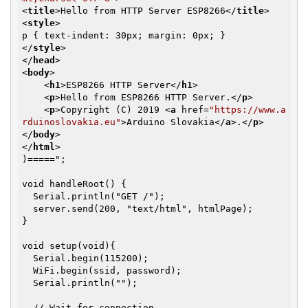
<
title
>
Hello from HTTP Server ESP8266
</
title
>
<
style
>
</
style
>
</
head
>
<
body
>
<
h1
>
ESP8266 HTTP Server
</
h1
>
<
p
>
Hello from ESP8266 HTTP Server.
</
p
>
<
p
>
Copyright (C) 2019 
<
a
href
=
"https://www.a
rduinoslovakia.eu"
>
Arduino Slovakia
</
a
>
.
</
p
>
</
body
>
</
html
>
)=====";

void handleRoot() {

  Serial.println("GET /");

  server.send(200, "text/html", htmlPage);

}

void setup(void){

  Serial.begin(115200);

  WiFi.begin(ssid, password);

  Serial.println("");

  // Wait for connection
