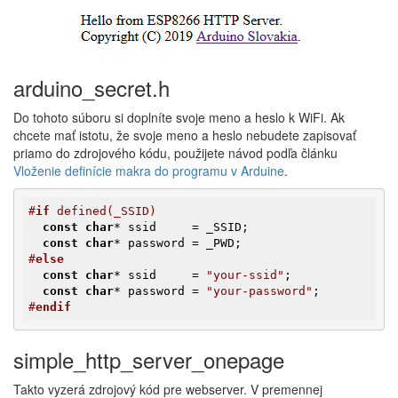
arduino_secret.h
Do tohoto súboru si doplníte svoje meno a heslo k WiFi. Ak
chcete mať istotu, že svoje meno a heslo nebudete zapisovať
priamo do zdrojového kódu, použijete návod podľa článku
Vloženie definície makra do programu v Arduine
.
#
if
 defined(_SSID)
const
char
* ssid     = _SSID;

const
char
#
else
const
char
* ssid     = 
"your-ssid"
;

const
char
* password = 
"your-password"
#
endif
simple_http_server_onepage
Takto vyzerá zdrojový kód pre webserver. V premennej