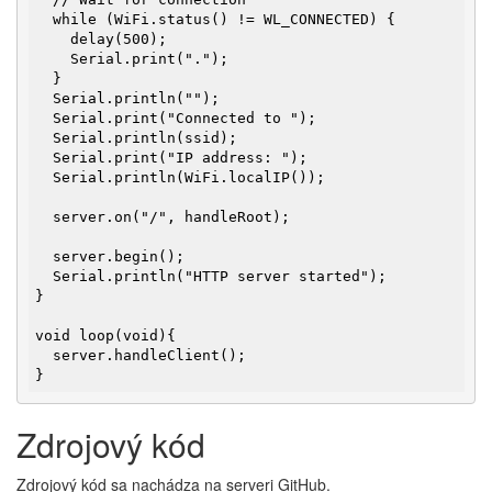
  while (WiFi.status() != WL_CONNECTED) {

    delay(500);

    Serial.print(".");

  }

  Serial.println("");

  Serial.print("Connected to ");

  Serial.println(ssid);

  Serial.print("IP address: ");

  Serial.println(WiFi.localIP());

  server.on("/", handleRoot);

  server.begin();

  Serial.println("HTTP server started");

}

void loop(void){

  server.handleClient();

}
Zdrojový kód
Zdrojový kód sa nachádza na serveri GitHub.