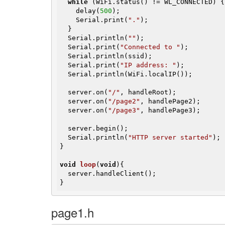
while
 (WiFi.status() != WL_CONNECTED) {

    delay(
500
);

    Serial.print(
"."
);

  }

  Serial.println(
""
);

  Serial.print(
"Connected to "
);

  Serial.println(ssid);

  Serial.print(
"IP address: "
);

  Serial.println(WiFi.localIP());

  server.on(
"/"
, handleRoot);

  server.on(
"/page2"
, handlePage2);

  server.on(
"/page3"
, handlePage3);

  server.begin();

  Serial.println(
"HTTP server started"
);

}

void
loop
(
void
)
{

  server.handleClient();

}
page1.h