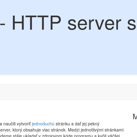
 HTTP server s
 naučili vytvoriť
jednoduchú
stránku a dať jej pekný
erver, ktorý obsahuje viac stránok. Medzi jednotlivými stránkami
deme stále ukladať v zdrojovom kóde programu a kvôli väčšej