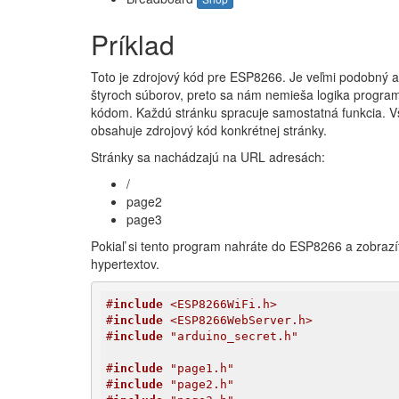
Príklad
Toto je zdrojový kód pre ESP8266. Je veľmi podobný a
štyroch súborov, preto sa nám nemieša logika program
kódom. Každú stránku spracuje samostatná funkcia. Vše
obsahuje zdrojový kód konkrétnej stránky.
Stránky sa nachádzajú na URL adresách:
/
page2
page3
Pokiaľ si tento program nahráte do ESP8266 a zobrazít
hypertextov.
#
include
 <ESP8266WiFi.h>
#
include
 <ESP8266WebServer.h>
#
include
 "arduino_secret.h"
#
include
 "page1.h"
#
include
 "page2.h"