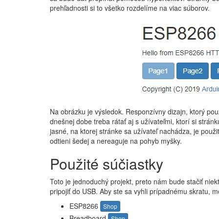
prehľadnosti si to všetko rozdelíme na viac súborov.
Na obrázku je výsledok. Responzívny dizajn, ktorý použí
dnešnej dobe treba rátať aj s užívateľmi, ktorí si str
jasné, na ktorej stránke sa užívateľ nachádza, je použ
odtieni šedej a nereaguje na pohyb myšky.
Použité súčiastky
Toto je jednoduchý projekt, preto nám bude stačiť ni
pripojiť do USB. Aby ste sa vyhli prípadnému skratu, 
ESP8266
Shop
Breadboard
Shop