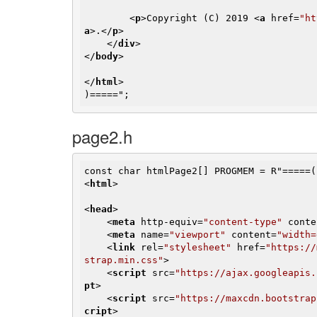
<
p
>
Copyright (C) 2019 
<
a
href
=
"ht
a
>
.
</
p
>
</
div
>
</
body
>
</
html
>
)=====";
page2.h
<
html
>
<
head
>
<
meta
http-equiv
=
"content-type"
conte
<
meta
name
=
"viewport"
content
=
"width=
<
link
rel
=
"stylesheet"
href
=
"https://
strap.min.css"
>
<
script
src
=
"https://ajax.googleapis.
pt
>
<
script
src
=
"https://maxcdn.bootstrap
cript
>