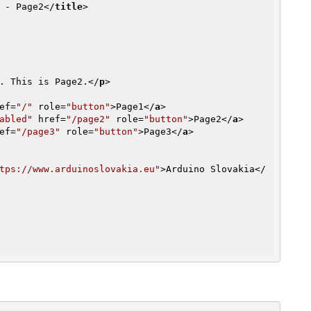
 - Page2
</
title
>
. This is Page2.
</
p
>
ef
=
"/"
role
=
"button"
>
Page1
</
a
>
abled"
href
=
"/page2"
role
=
"button"
>
Page2
</
a
>
ef
=
"/page3"
role
=
"button"
>
Page3
</
a
>
tps://www.arduinoslovakia.eu"
>
Arduino Slovakia
</