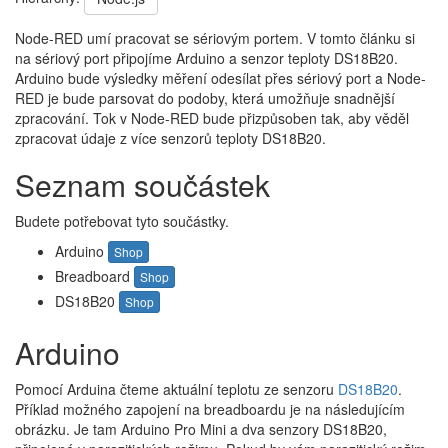
Node-RED umí pracovat se sériovým portem. V tomto článku si
na sériový port připojíme Arduino a senzor teploty DS18B20.
Arduino bude výsledky měření odesílat přes sériový port a Node-
RED je bude parsovat do podoby, která umožňuje snadnější
zpracování. Tok v Node-RED bude přizpůsoben tak, aby věděl
zpracovat údaje z více senzorů teploty DS18B20.
Seznam součástek
Budete potřebovat tyto součástky.
Arduino
Shop
Breadboard
Shop
DS18B20
Shop
Arduino
Pomocí Arduina čteme aktuální teplotu ze senzoru
DS18B20
.
Příklad možného zapojení na breadboardu je na následujícím
obrázku. Je tam Arduino Pro Mini a dva senzory DS18B20,