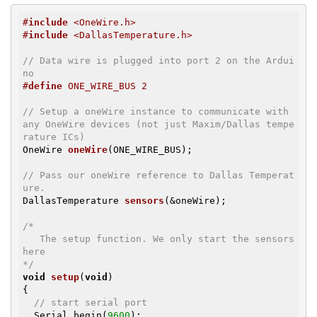
#
include
 <OneWire.h>
#
include
 <DallasTemperature.h>
// Data wire is plugged into port 2 on the Ardui
no
#
define
 ONE_WIRE_BUS 2
// Setup a oneWire instance to communicate with 
any OneWire devices (not just Maxim/Dallas tempe
rature ICs)
OneWire 
oneWire
(ONE_WIRE_BUS)
;

// Pass our oneWire reference to Dallas Temperat
ure.
DallasTemperature 
sensors
(&oneWire)
;

/*

   The setup function. We only start the sensors 
here

*/
void
setup
(
void
)
{

// start serial port
  Serial.begin(
9600
);
