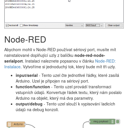
Node-RED
Abychom mohli v Node-RED používat sériový port, musíte mít
nainstalované doplňující uzly z balíčku
node-red-node-
serialport
. Instalaci naleznete popsanou v článku
Node-RED:
Instalace
. Vytvoříme si jednoduchý tok, který bude mít tři uzly.
input/serial
- Tento uzel čte jednotlivé řádky, které zasílá
Arduino. Uzel je připojen na sériový port.
function/function
- Tento uzel provádí transformaci
vstupních údajů. Konvertuje řádek textu, který nám poslalo
Arduino na objekt, který má dva parametry.
output/debug
- Tento uzel slouží k vypisování ladicích
údajů na debug konzoli.