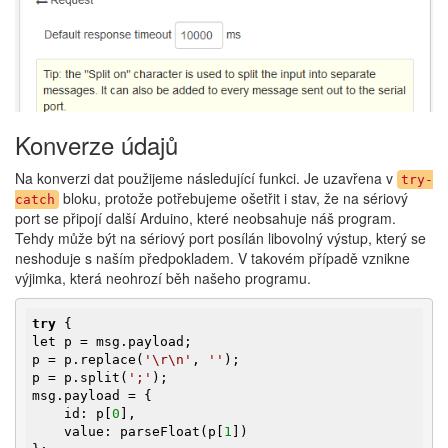
Konverze údajů
Na konverzi dat použijeme následující funkci. Je uzavřena v
try-
bloku, protože potřebujeme ošetřit i stav, že na sériový
catch
port se připojí další Arduino, které neobsahuje náš program.
Tehdy může být na sériový port posílán libovolný výstup, který se
neshoduje s naším předpokladem. V takovém případě vznikne
výjimka, která neohrozí běh našeho programu.
try
 {

let p = msg.payload;

p = p.replace(
'\r\n'
, 
''
);

p = p.split(
';'
);

msg.payload = {

    id: p[
0
],

    value: parseFloat(p[
1
])
