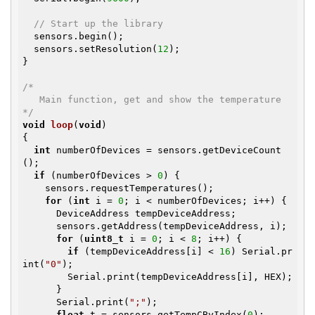
// Start up the library
  sensors.begin();

  sensors.setResolution(
12
);

}

/*

   Main function, get and show the temperature

*/
void
loop
(
void
)
{

int
 numberOfDevices = sensors.getDeviceCount
();

if
 (numberOfDevices > 
0
) {

    sensors.requestTemperatures();

for
 (
int
 i = 
0
; i < numberOfDevices; i++) {

      DeviceAddress tempDeviceAddress;

      sensors.getAddress(tempDeviceAddress, i);

for
 (
uint8_t
 i = 
0
; i < 
8
; i++) {

if
 (tempDeviceAddress[i] < 
16
) Serial.pr
int(
"0"
);

        Serial.print(tempDeviceAddress[i], HEX);

      }

      Serial.print(
";"
);

float
 t = sensors.getTempCByIndex(
0
);
