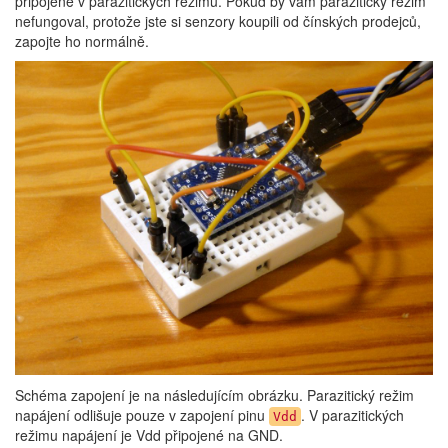
připojené v parazitických režimu. Pokud by vám parazitický režim
nefungoval, protože jste si senzory koupili od čínských prodejců,
zapojte ho normálně.
Schéma zapojení je na následujícím obrázku. Parazitický režim
napájení odlišuje pouze v zapojení pinu
. V parazitických
Vdd
režimu napájení je Vdd připojené na GND.