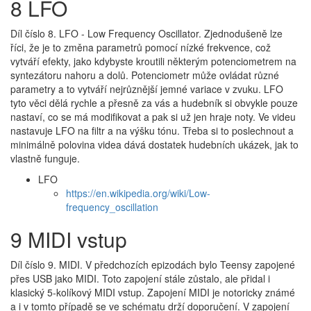
8 LFO
Díl číslo 8. LFO - Low Frequency Oscillator. Zjednodušeně lze
říci, že je to změna parametrů pomocí nízké frekvence, což
vytváří efekty, jako kdybyste kroutili některým potenciometrem na
syntezátoru nahoru a dolů. Potenciometr může ovládat různé
parametry a to vytváří nejrůznější jemné variace v zvuku. LFO
tyto věci dělá rychle a přesně za vás a hudebník si obvykle pouze
nastaví, co se má modifikovat a pak si už jen hraje noty. Ve videu
nastavuje LFO na filtr a na výšku tónu. Třeba si to poslechnout a
minimálně polovina videa dává dostatek hudebních ukázek, jak to
vlastně funguje.
LFO
https://en.wikipedia.org/wiki/Low-
frequency_oscillation
9 MIDI vstup
Díl číslo 9. MIDI. V předchozích epizodách bylo Teensy zapojené
přes USB jako MIDI. Toto zapojení stále zůstalo, ale přidal i
klasický 5-kolíkový MIDI vstup. Zapojení MIDI je notoricky známé
a i v tomto případě se ve schématu drží doporučení. V zapojení