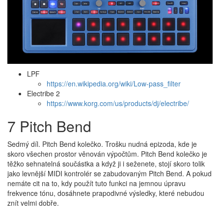
LPF
https://en.wikipedia.org/wiki/Low-pass_filter
Electribe 2
https://www.korg.com/us/products/dj/electribe/
7 Pitch Bend
Sedmý díl. Pitch Bend kolečko. Trošku nudná epizoda, kde je
skoro všechen prostor věnován výpočtům. Pitch Bend kolečko je
těžko sehnatelná součástka a když ji i seženete, stojí skoro tolik
jako levnější MIDI kontrolér se zabudovaným Pitch Bend. A pokud
nemáte cit na to, kdy použít tuto funkci na jemnou úpravu
frekvence tónu, dosáhnete prapodivné výsledky, které nebudou
znít velmi dobře.