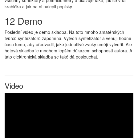
všechny konektory a potenciometry a ukazuje také, jak se vrtá
krabička a jak na ni nalepil popisky.
12 Demo
Poslední video je demo skladba. Na toto mnoho amatérských
tvůrců syntezátorů zapomíná. Vytvoří syntetizátor a věnují hodně
času tomu, aby předvedli, jaké jednotlivé zvuky umějí vytvořit. Ale
hotová skladba je mnohem lepším důkazem schopností autora. A
tato elektronická skladba se také dá poslouchat.
Video