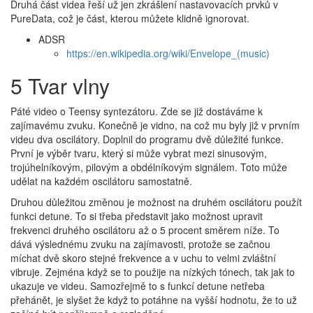
Druhá část videa řeší už jen zkrášlení nastavovacích prvků v
PureData, což je část, kterou můžete klidně ignorovat.
ADSR
https://en.wikipedia.org/wiki/Envelope_(music)
5 Tvar vlny
Páté video o Teensy syntezátoru. Zde se již dostáváme k
zajímavému zvuku. Konečně je vidno, na což mu byly již v prvním
videu dva oscilátory. Doplnil do programu dvě důležité funkce.
První je výběr tvaru, který si může vybrat mezi sinusovým,
trojúhelníkovým, pilovým a obdélníkovým signálem. Toto může
udělat na každém oscilátoru samostatně.
Druhou důležitou změnou je možnost na druhém oscilátoru použít
funkci detune. To si třeba představit jako možnost upravit
frekvenci druhého oscilátoru až o 5 procent směrem níže. To
dává výslednému zvuku na zajímavosti, protože se začnou
míchat dvě skoro stejné frekvence a v uchu to velmi zvláštní
vibruje. Zejména když se to použije na nízkých tónech, tak jak to
ukazuje ve videu. Samozřejmě to s funkcí detune netřeba
přehánět, je slyšet že když to potáhne na vyšší hodnotu, že to už