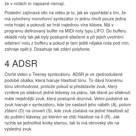
že v notách to napsané nemají.
Poslední zajímavá věc na videu je to, jak se vypořádal s tím, že
má vytvořený monofonní syntezátor (v jednu chvíli pouze jedna
nota hraje) a pokouší se hrát najednou více kláves. Má v
programu definovaný buffer na MIDI noty typu LIFO. Do bufferu
vkládá noty tak jak byly postupně stlačené a při jejich uvolnění
odstraní notu z bufferu a pokud je tam ještě nějaká nota pod ním,
zahraje opět ji. Dosahuje tak zdání polyfonie.
4 ADSR
Čtvrté video o Teensy syntezátoru. ADSR je ve zjednodušené
podobě obálka, která tvaruje hlasitost tónu. To dává hranému
tónu věrohodnost, protože pokud si představíte zvuk, který
vznikne po stisknutí jedné klávesy na piánu, tak těsně po stisknutí
máte nejsilnější zvuk, který postupně doznívá. Velmi podobně se
zvuk tvaruje v syntezátoru, kde lze nastavit jeho náběh (A), potom
ztišení (D) na úroveň (S), kde zvuk zůstává na jedné hlasitosti až
do puštění klávesy, po kterém se ztiší hlasitost na 0 (R). Jak
rychle se jednotlivé kroky stanou, tak to má obrovský vliv na
výsledný zvuk.