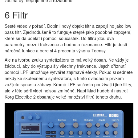
začíná být nepříjemně a rozladěné.
6 Filtr
Šesté video v pořadí. Doplnil nový objekt filtr a zapojil ho jako low
pass filtr. Zjednodušeně to funguje stejně jako podobné zapojení,
které se dá udělat i pomocí součástek. Do filtru jdou dva
parametry, mezní frekvence a hodnota rezonance. Filtr je dosti
náročná funkce a bere si 4 procenta výkonu Teensy.
Ale na tvorbu zvuku syntetizátoru to má velký dosah. Ne vždy je
žádoucí, aby do výstupu šly všechny frekvence. Jejich oříznutí
pomocí LPF umožňuje vytvářet zajímavé efekty. Pokud si sednete
někdy ke skutečnému syntezátoru, s tímto ovládacím prvkem
zažijete spoustu zábavy. Kromě LPF se často používají i jiné filtry,
ale v této sérii videí nejsou zmíněné. Například hudební nástroj
Korg Electribe 2 obsahuje velké množství filtrů tohoto druhu.