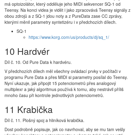
má optoizolátor, který odděluje jeho MIDI sekvencer SQ-1 od
Teensy. Na konci videa je vidět i jako zpracovává Teensy signály z
obou zdrojů a z SQ-1 jdou noty a z PureData zase CC zprávy,
kterými měnil parametry syntetizéru i v předchozích dílech.
SQ-1
https://www.korg.com/us/products/dj/sq_1/
10 Hardvér
Díl č. 10. Od Pure Data k hardvéru.
V předchozích dílech měl všechny ovládací prvky v počítači v
programu Pure Data a přes MIDI si parametry posílal do Teensy.
Nyní ukazuje, jak připojit 15 potenciometrů přes analogový
multiplexr a jaký algoritmus používá k tomu, aby nestrávil příliš
mnoho času při kontrole jednotlivých potenciometrů.
11 Krabička
Díl č. 11. Plošný spoj a hliníková krabička.
Dost podrobně popisuje, jak co navrhoval, aby se mu tam vešly