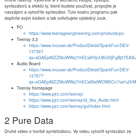
syntezátorů a efektů ty, které budete používat, propojíte je
navzájem a vytvoříte syntezátor. Tuto kostru programu pak
doplníte svým kódem a tak ovlivňujete výsledný zvuk.
PO
https://www.teenageengineering.com/products/po
Teensy 3.2
https://www.mouser.sk/ProductDetail/SparkFun/DEV-
13736?
qs=sGAEpiMZZMuWWq7rhECaKVjnUlbUDjFgBj37EAX
Audio Board
https://www.mouser.sk/ProductDetail/SparkFun/DEV-
12767?
qs=sGAEpiMZZMuWWq7rhECaKbdWOW5Cn7va%2frM
Teensy homepage
https://www.pjrc.com/teensy/
https://www.pjrc.com/teensy/td_libs_Audio.html
https://www.pjrc.com/teensy/gui/index.html
2 Pure Data
Druhé video o tvorbě syntetizátoru. Ve videu vytvořil syntezátor ze