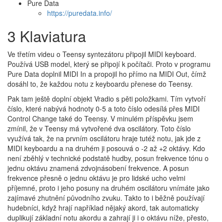
Pure Data
https://puredata.info/
3 Klaviatura
Ve třetím videu o Teensy syntezátoru připojil MIDI keyboard.
Používá USB model, který se připojí k počítači. Proto v programu
Pure Data doplnil MIDI In a propojil ho přímo na MIDI Out, čímž
dosáhl to, že každou notu z keyboardu přenese do Teensy.
Pak tam ještě doplní objekt Vradio s pěti položkami. Tím vytvoří
číslo, které nabývá hodnoty 0-5 a toto číslo odesílá přes MIDI
Control Change také do Teensy. V minulém příspěvku jsem
zmínil, že v Teensy má vytvořené dva oscilátory. Toto číslo
využívá tak, že na prvním oscilátoru hraje tutéž notu, jak jde z
MIDI keyboardu a na druhém ji posouvá o -2 až +2 oktávy. Kdo
není zběhlý v technické podstatě hudby, posun frekvence tónu o
jednu oktávu znamená zdvojnásobení frekvence. A posun
frekvence přesně o jednu oktávu je pro lidské ucho velmi
příjemné, proto i jeho posuny na druhém oscilátoru vnímáte jako
zajímavé zhutnění původního zvuku. Takto to i běžně používají
hudebníci, když hrají například nějaký akord, tak automaticky
duplikují základní notu akordu a zahrají ji i o oktávu níže, přesto,