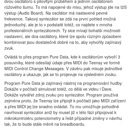
dvou oscilátorů s pilovitým průběhem a jedním oscilátorem
růžového šumu. To má napojené do mixu, jehož výstup jde na I2S
výstup (Audio Board). Na oscilátor má nastavené pevné
frekvence. Takový syntezátor se zdá na první pohled možná
jednoduchý, ale je to v podstatě totéž, co najdete v mnoha
profesionálních syntezátorech. Ty sice mívají bohatší možnosti
nastavení, ale dva oscilátory, které lze spolu různým způsobem
kombinovat jsou dostatečně dobré na to, aby vytvořily zajímavý
zvuk.
Ovládá to přes program Pure Data, kde k oscilátorům vytvoří 3
posuvníky, které odesílají údaje přes MIDI do Teensy ve formě
MIDI Control Change Messages. V závěru pak mixuje jednotlivé
oscilátory a ukazuje, jak se to projevuje na výsledném zvuku.
Program Pure Data je zajímavý nástroj na programování hudby.
Dokáže v počítači simulovat totéž, co dělá ve videu i Dave.
Dokáže vytvářet zdroj zvuku pro syntezátor. Program používá
zejména proto, že Teensy lze připojit k počítači jako MIDI zařízení
a přes MIDI jej lze snadno ovládat. To mu umožňuje pohodlně
navrhovat syntezátor aniž by musel již v této fázi připojovat k
mikrokontroléru potenciometry a řešit případné změny v návrhu
tak, že to bude stále měnit na breadboardu.