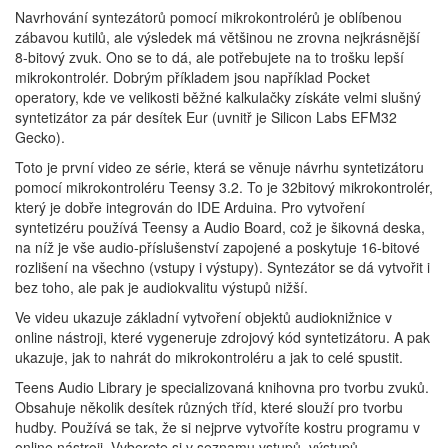
Navrhování syntezátorů pomocí mikrokontrolérů je oblíbenou
zábavou kutilů, ale výsledek má většinou ne zrovna nejkrásnější
8-bitový zvuk. Ono se to dá, ale potřebujete na to trošku lepší
mikrokontrolér. Dobrým příkladem jsou například Pocket
operatory, kde ve velikosti běžné kalkulačky získáte velmi slušný
syntetizátor za pár desítek Eur (uvnitř je Silicon Labs EFM32
Gecko).
Toto je první video ze série, která se věnuje návrhu syntetizátoru
pomocí mikrokontroléru Teensy 3.2. To je 32bitový mikrokontrolér,
který je dobře integrován do IDE Arduina. Pro vytvoření
syntetizéru používá Teensy a Audio Board, což je šikovná deska,
na níž je vše audio-příslušenství zapojené a poskytuje 16-bitové
rozlišení na všechno (vstupy i výstupy). Syntezátor se dá vytvořit i
bez toho, ale pak je audiokvalitu výstupů nižší.
Ve videu ukazuje základní vytvoření objektů audioknižnice v
online nástroji, které vygeneruje zdrojový kód syntetizátoru. A pak
ukazuje, jak to nahrát do mikrokontroléru a jak to celé spustit.
Teens Audio Library je specializovaná knihovna pro tvorbu zvuků.
Obsahuje několik desítek různých tříd, které slouží pro tvorbu
hudby. Používá se tak, že si nejprve vytvoříte kostru programu v
online nástroji. Vyberete si v seznamu vstupů, výstupů,