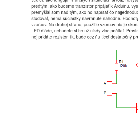
predtým, ako budeme tranzistor pripájať k Arduinu, vys
premýšľal som nad tým, ako ho napísať čo najjednoduc
študovať, nemá súčiastky navrhnuté náhodne. Hodnoty
vzorcov. Na druhej strane, použitie vzorcov nie je skoro
LED dióde, nebudete si ho už nikdy viac počítať. Prost
nej pridáte rezistor 1k, bude cez ňu tiecť dostatočný pr