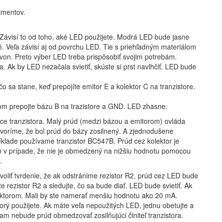
imentov.
.
. Závisí to od toho, aké LED použijete. Modrá LED bude jasne
sné. Veľa závisí aj od povrchu LED. Tie s priehľadným materiálom
 von. Preto výber LED treba prispôsobiť svojim potrebám.
. Ak by LED nezačala svietiť, skúste si prst navlhčiť. LED bude
o sa stane, keď prepojíte emitor E a kolektor C na tranzistore.
tom prepojte bázu B na trazistore a GND. LED zhasne.
áce tranzistora. Malý prúd (medzi bázou a emitorom) ovláda
voríme, že bol prúd do bázy zosilnený. A zjednodušene
príklade používame tranzistor BC547B. Prúd cez kolektor je
 len v prípade, že nie je obmedzený na nižšiu hodnotu pomocou
.
liť tvrdenie, že ak odstránime rezistor R2, prúd cez LED bude
rezistor R2 a sledujte, čo sa bude diať. LED bude svietiť. Ak
ektorom. Mali by ste namerať menšiu hodnotu ako 20 mA.
torý použijete. Ak máte veľa nepoužitých LED, jednu obetujte a
am nebude prúd obmedzovať zosilňujúci činiteľ tranzistora.