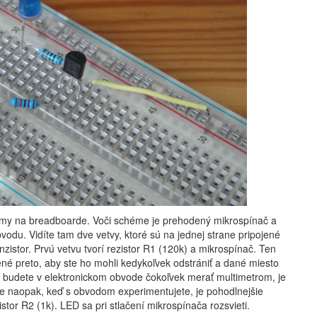
émy na breadboarde. Voči schéme je prehodený mikrospínač a
vodu. Vidíte tam dve vetvy, ktoré sú na jednej strane pripojené
nzistor. Prvú vetvu tvorí rezistor R1 (120k) a mikrospínač. Ten
né preto, aby ste ho mohli kedykoľvek odstrániť a dané miesto
i budete v elektronickom obvode čokoľvek merať multimetrom, je
e naopak, keď s obvodom experimentujete, je pohodlnejšie
stor R2 (1k). LED sa pri stlačení mikrospínača rozsvieti.