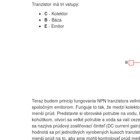
Tranzistor má tri vstupy:
C
- Kolektor
B
- Báza
E
- Emitor
Teraz budem princíp fungovania NPN tranzistora veľmi
spoločným emitorom. Funguje to tak, že medzi kolekto
menší prúd. Predstavte si obrovské potrubie na vodu,
kohútikom, otvorí sa veľké potrubie a voda sa valí c
sa nazýva prúdový zosilňovací činiteľ (DC current gain
hodnotá sa pri jednotlivých vyrobených kusoch tranzist
menší prúd na to, aby sme mohli kontrolovať prúd med