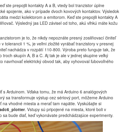
ď ste prepojili kontakty A a B, vtedy bol tranzistor úplne
cké spojenie, ako v prípade dvoch kovových kontaktov. Výsledok
ätia medzi kolektorom a emitorom. Keď ste prepojili kontakty A
silňovač. Výsledný jas LED závisel od toho, akú vlhkú máte kožu
anzistorom je to, že nikdy nepoznáte presný zosilňovací činiteľ
v tolerancii 1 %, je veľmi zložité vyrábať tranzistory v presnej
niteľ nachádza v rozpätí 110-800. Výroba preto funguje tak, že
 troch skupín A, B a C. Aj tak je ale v jednej skupine veľký
eto navrhovať elektrický obvod tak, aby vyhovoval ľubovoľného
ť s Arduinom. Vďaka tomu, že má Arduino 6 analógových
orý sa transformuje výstup cez sériový port, môžeme Arduino
iť na vhodné miesta a merať tam napätie. Vyskúšajte si
adc6_plotter
. Vstupy sú pripojené na miesta, ktoré boli v
, čo sa bude diať, keď vykonávate predchádzajúce experimenty.