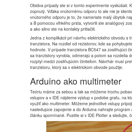
Obidva prípady ste si v tomto experimente vyskúšali. Ke
zopnutý. Vďaka vnútornému odporu to ale nie je identi
vnútorného odporu je to, že nameriate malý úbytok nap
a B pomocou vlhkého prsta, vytvorili ste analógový zo
a ako silno ste na kontakty pritlačili.
Jedna z komplikácii pri návrhu elektrického obvodu s tr
tranzistora. Na rozdiel od rezistorov, kde sa pohybujete 
hodnote. V prípade tranzistora BC547 sa zosilňujúci či
sa tranzistory vyrobia, odmerajú a potom sa rozdelia do
rozptyl medzi zosilňujúcim činiteľom. Návrhár musí pr
tranzistoru, ktorý sa v elektrickom obvode použije.
Arduino ako multimeter
Teóriu máme za sebou a tak sa môžeme trochu pobavi
vstupov a v IDE nájdeme výstup v podobe grafu, na kt
využiť ako multimeter. Môžeme jednotlivé vstupy pripoj
nasledujúce zapojenie a do Arduina nahrajte program
článku spomínané. Pustite si v IDE Plotter a sledujte