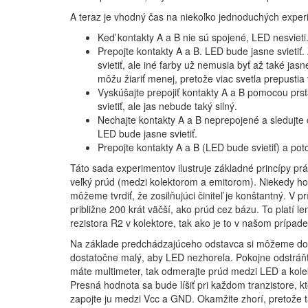
A teraz je vhodný čas na niekoľko jednoduchých exper
Keď kontakty A a B nie sú spojené, LED nesvieti
Prepojte kontakty A a B. LED bude jasne svietiť
svietiť, ale iné farby už nemusia byť až také ja
môžu žiariť menej, pretože viac svetla prepustia
Vyskúšajte prepojiť kontakty A a B pomocou prsta
svietiť, ale jas nebude taký silný.
Nechajte kontakty A a B neprepojené a sledujte č
LED bude jasne svietiť.
Prepojte kontakty A a B (LED bude svietiť) a po
Táto sada experimentov ilustruje základné princípy pr
veľký prúd (medzi kolektorom a emitorom). Niekedy ho
môžeme tvrdiť, že zosilňujúci činiteľ je konštantný. V 
približne 200 krát väčší, ako prúd cez bázu. To platí
rezistora R2 v kolektore, tak ako je to v našom prípade
Na základe predchádzajúceho odstavca si môžeme dovo
dostatočne malý, aby LED nezhorela. Pokojne odstráňte 
máte multimeter, tak odmerajte prúd medzi LED a kol
Presná hodnota sa bude líšiť pri každom tranzistore, k
zapojte ju medzi Vcc a GND. Okamžite zhorí, pretože t