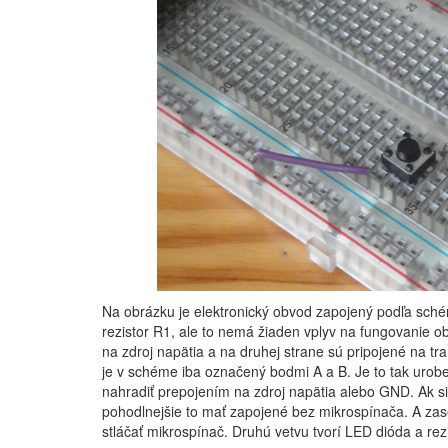
Na obrázku je elektronický obvod zapojený podľa sch
rezistor R1, ale to nemá žiaden vplyv na fungovanie ob
na zdroj napätia a na druhej strane sú pripojené na tra
je v schéme iba označený bodmi A a B. Je to tak urobe
nahradiť prepojením na zdroj napätia alebo GND. Ak s
pohodlnejšie to mať zapojené bez mikrospínača. A zas
stláčať mikrospínač. Druhú vetvu tvorí LED dióda a rezi