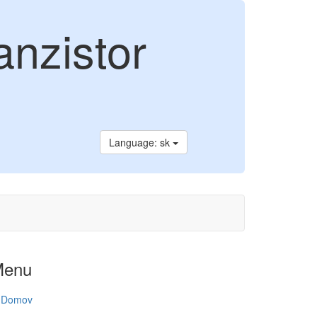
anzistor
Language: sk
Menu
Domov