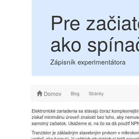
Pre začiat
ako spína
Zápisník experimentátora
Domov
Blog
Stránky
Elektronické zariadenia sa stávajú čoraz komplexnejším
získať minimálnu úroveň znalostí bez toho, aby nemuse
samotný začiatok. Ukážeme si, na čo sa dá použiť NPN 
Tranzistor je základným stavebným prvkom v mikrokont
vedieť, ako fungujú. V určitých situáciách si totiž n