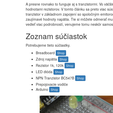
A presne rovnako to funguje aj s tranzistormi. Vo väčši
hodnotami rezistorov. V tomto článku sa preto viac s
tranzistor v základnom zapojení so spoločným emitor
zaujímavé hodnoty napätia. Tie si môžete odmerať mul
vedieť viac podrobností, venujeme tomu neskôr samos
Zoznam súčiastok
Potrebujeme tieto súčiastky.
Breadboard
Shop
Zdroj napätia
Shop
Rezistor 1k, 120k
Shop
LED dióda
Shop
NPN Tranzistor BC547B
Shop
Prepojovacie vodiče
Arduino
Shop