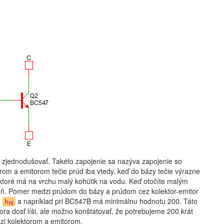
 zjednodušovať. Takéto zapojenie sa nazýva zapojenie so
rom a emitorom tečie prúd iba vtedy, keď do bázy tečie výrazne
 ktoré má na vrchu malý kohútik na vodu. Keď otočíte malým
ezeň. Pomer medzi prúdom do bázy a prúdom cez kolektor-emitor
)
a napríklad pri BC547B má minimálnu hodnotu 200. Táto
h
FE
ora dosť líši, ale možno konštatovať, že potrebujeme 200 krát
zi kolektorom a emitorom.