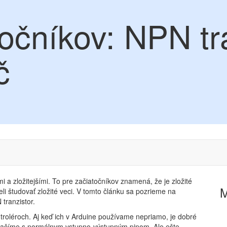
očníkov: NPN tr
č
i a zložitejšími. To pre začiatočníkov znamená, že je zložité
li študovať zložité veci. V tomto článku sa pozrieme na
tranzistor.
roléroch. Aj keď ich v Arduine používame nepriamo, je dobré
evystačíme s normálnym vstupno-výstupným pinom. Ale ešte