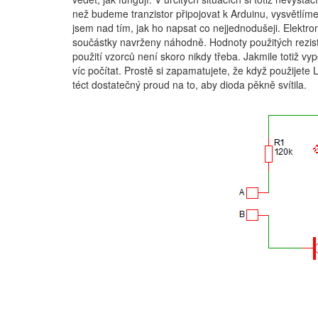
než budeme tranzistor připojovat k Arduinu, vysvětlíme 
jsem nad tím, jak ho napsat co nejjednodušeji. Elektr
součástky navrženy náhodně. Hodnoty použitých rezist
použití vzorců není skoro nikdy třeba. Jakmile totiž vy
víc počítat. Prostě si zapamatujete, že když použijete 
téct dostatečný proud na to, aby dioda pěkně svítila.