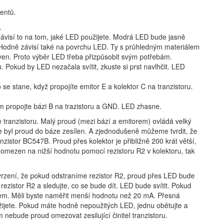
entů.
.
 Závisí to na tom, jaké LED použijete. Modrá LED bude jasně
né. Hodně závisí také na povrchu LED. Ty s průhledným materiálem
 ven. Proto výběr LED třeba přizpůsobit svým potřebám.
. Pokud by LED nezačala svítit, zkuste si prst navlhčit. LED
se stane, když propojíte emitor E a kolektor C na tranzistoru.
om propojte bázi B na trazistoru a GND. LED zhasne.
e tranzistoru. Malý proud (mezi bází a emitorem) ovládá velký
 byl proud do báze zesílen. A zjednodušeně můžeme tvrdit, že
ranzistor BC547B. Proud přes kolektor je přibližně 200 krát větší,
í omezen na nižší hodnotu pomocí rezistoru R2 v kolektoru, tak
vrzení, že pokud odstraníme rezistor R2, proud přes LED bude
ezistor R2 a sledujte, co se bude dít. LED bude svítit. Pokud
rem. Měli byste naměřit menší hodnotu než 20 mA. Přesná
oužijete. Pokud máte hodně nepoužitých LED, jednu obětujte a
 nebude proud omezovat zesilující činitel tranzistoru.