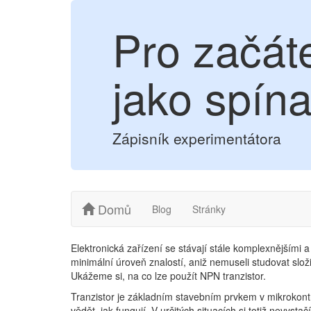
Pro začát
jako spín
Zápisník experimentátora
Domů
Blog
Stránky
Elektronická zařízení se stávají stále komplexnějšími a
minimální úroveň znalostí, aniž nemuseli studovat slo
Ukážeme si, na co lze použít NPN tranzistor.
Tranzistor je základním stavebním prvkem v mikrokont
vědět, jak fungují. V určitých situacích si totiž nevys