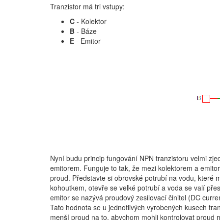
Tranzistor má tri vstupy:
C
- Kolektor
B
- Báze
E
- Emitor
Nyní budu princip fungování NPN tranzistoru velmi zj
emitorem. Funguje to tak, že mezi kolektorem a emit
proud. Představte si obrovské potrubí na vodu, které
kohoutkem, otevře se velké potrubí a voda se valí př
emitor se nazývá proudový zesilovací činitel (DC curre
Tato hodnota se u jednotlivých vyrobených kusech tranz
menší proud na to, abychom mohli kontrolovat proud 