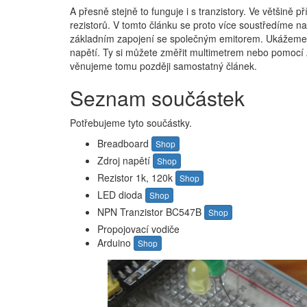
A přesně stejně to funguje i s tranzistory. Ve většině 
rezistorů. V tomto článku se proto více soustředíme n
základním zapojení se společným emitorem. Ukážeme 
napětí. Ty si můžete změřit multimetrem nebo pomocí 
věnujeme tomu později samostatný článek.
Seznam součástek
Potřebujeme tyto součástky.
Breadboard
Shop
Zdroj napětí
Shop
Rezistor 1k, 120k
Shop
LED dioda
Shop
NPN Tranzistor BC547B
Shop
Propojovací vodiče
Arduino
Shop