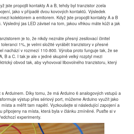
 jste propojili kontakty A a B, tehdy byl tranzistor zcela
pojení, jako v případě dvou kovových kontaktů. Výsledek
 mezi kolektorem a emitorem. Když jste propojili kontakty A a B
č. Výsledný jas LED závisel na tom, jakou vlhkou máte kůži a jak
nzistorem je to, že nikdy neznáte přesný zesilovací činitel
 toleranci 1%, je velmi složité vyrábět tranzistory v přesné
itel nachází v rozmezí 110-800. Výroba proto funguje tak, že se
A, B a C. I tak je ale v jedné skupině velký rozptyl mezi
ktrický obvod tak, aby vyhovoval libovolného tranzistoru, který
 s Arduinem. Díky tomu, že má Arduino 6 analogových vstupů a
sformuje výstup přes sériový port, můžeme Arduino využít jako
 místa a měřit tam napětí. Vyzkoušejte si následující zapojení a
ou připojeny na místa, která byla v článku zmíněné. Pusťte si v
předchozí experimenty.