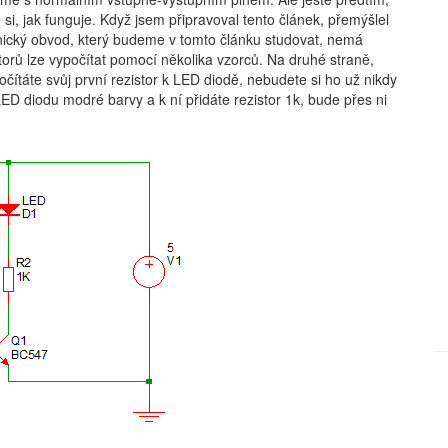
si, jak funguje. Když jsem připravoval tento článek, přemýšlel
onický obvod, který budeme v tomto článku studovat, nemá
orů lze vypočítat pomocí několika vzorců. Na druhé straně,
počítáte svůj první rezistor k LED diodě, nebudete si ho už nikdy
LED diodu modré barvy a k ní přidáte rezistor 1k, bude přes ni