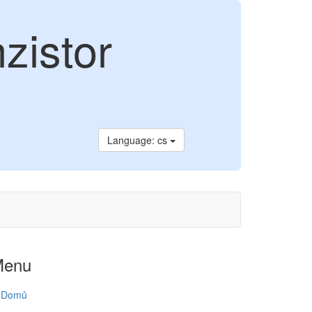
zistor
Language: cs
Menu
Domů