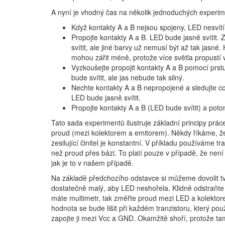
A nyní je vhodný čas na několik jednoduchých experim
Když kontakty A a B nejsou spojeny, LED nesvítí
Propojte kontakty A a B. LED bude jasně svítit.
svítit, ale jiné barvy už nemusí být až tak jas
mohou zářit méně, protože více světla propustí
Vyzkoušejte propojit kontakty A a B pomocí prstu
bude svítit, ale jas nebude tak silný.
Nechte kontakty A a B nepropojené a sledujte co 
LED bude jasně svítit.
Propojte kontakty A a B (LED bude svítit) a pot
Tato sada experimentů ilustruje základní principy prác
proud (mezi kolektorem a emitorem). Někdy říkáme, že
zesilující činitel je konstantní. V příkladu používáme t
než proud přes bázi. To platí pouze v případě, že nen
jak je to v našem případě.
Na základě předchozího odstavce si můžeme dovolit t
dostatečně malý, aby LED neshořela. Klidně odstraňte r
máte multimetr, tak změřte proud mezi LED a kolekto
hodnota se bude lišit při každém tranzistoru, který p
zapojte ji mezi Vcc a GND. Okamžitě shoří, protože tam