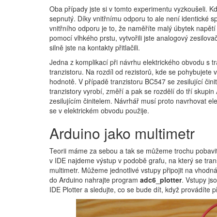
Oba případy jste si v tomto experimentu vyzkoušeli. Když
sepnutý. Díky vnitřnímu odporu to ale není identické s
vnitřního odporu je to, že naměříte malý úbytek napětí
pomocí vlhkého prstu, vytvořili jste analogový zesilova
silně jste na kontakty přitlačili.
Jedna z komplikací při návrhu elektrického obvodu s tra
tranzistoru. Na rozdíl od rezistorů, kde se pohybujete v
hodnotě. V případě tranzistoru BC547 se zesilující čin
tranzistory vyrobí, změří a pak se rozdělí do tří skupin 
zesilujícím činitelem. Návrhář musí proto navrhovat ele
se v elektrickém obvodu použije.
Arduino jako multimetr
Teorii máme za sebou a tak se můžeme trochu pobavit
v IDE najdeme výstup v podobě grafu, na který se tran
multimetr. Můžeme jednotlivé vstupy připojit na vhodná
do Arduino nahrajte program
adc6_plotter
. Vstupy js
IDE Plotter a sledujte, co se bude dít, když provádíte 