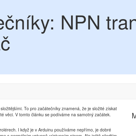
ečníky: NPN tran
ač
 složitějšími. To pro začátečníky znamená, že je složité získat
žité věci. V tomto článku se podíváme na samotný začátek.
rolérech. I když je v Arduinu používáme nepřímo, je dobré
tačíme s normálním vstupně-výstupním pinem. Ale ještě předtím,