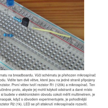
ématu na breadboardu. Vůči schématu je přehozen mikrospínač
odu. Vidíte tam dvě větve, které jsou na jedné straně připojeny
nzistor. První větev tvoří rezistor R1 (120k) a mikrospínač. Ten
iněno proto, abyste jej mohli kdykoli odstranit a dané místo
si budete v elektronickém obvodu cokoli měřit multimetrem, je
 naopak, když s obvodem experimentujete, je pohodlnější
istor R2 (1k). LED se při stisknutí mikrospínače rozsvítí.