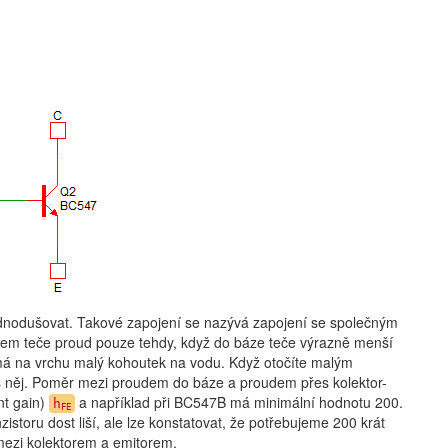
ednodušovat. Takové zapojení se nazývá zapojení se společným
orem teče proud pouze tehdy, když do báze teče výrazně menší
 má na vrchu malý kohoutek na vodu. Když otočíte malým
es něj. Poměr mezi proudem do báze a proudem přes kolektor-
nt gain)
a například při BC547B má minimální hodnotu 200.
h
FE
istoru dost liší, ale lze konstatovat, že potřebujeme 200 krát
mezi kolektorem a emitorem.