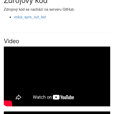
Zdrojový kód se nachází na serveru GitHub.
volca_sync_out_led
Video