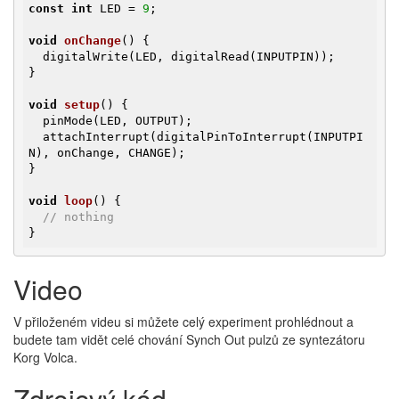
const
int
 LED = 
9
;

void
onChange
()
{

  digitalWrite(LED, digitalRead(INPUTPIN));

}

void
setup
()
{

  pinMode(LED, OUTPUT);

  attachInterrupt(digitalPinToInterrupt(INPUTPI
N), onChange, CHANGE);

}

void
loop
()
{

// nothing
}
Video
V přiloženém videu si můžete celý experiment prohlédnout a
budete tam vidět celé chování Synch Out pulzů ze syntezátoru
Korg Volca.
Zdrojový kód