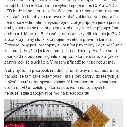
zapojit LED a rezistor. Tím se vytvoří spojení mezi 5 V a GND a
LED bude během pulsu svítit. Sice jen na 15 ms, ale to lidskému
oku stačí na to, aby zpozorovalo krátké záblesky. Na fotografii to
není dobře vidět, ale na výstup Sync Out je připojen jeden jack a
druhý konec kabelu je připojen do zásuvky, která je připájení na
perfboard. Mám jen 5-pinové stereo zásuvky. Střední pin je GND
a oba krajní piny slouží k připojení levého a pravého kanálu.
Zbývající piny jsou propojeny s krajními piny tehdy, když není jack
zastrčený. Když je jack zastrčený, jsou odpojeny. Využívá se to
například na odpojení signálu z reproduktoru v okamžiku, jak se
zastrčí jack ze sluchátek. V našem případě je nepotřebujeme.
A aby byl tento přípravek snadněji propojitelný s breadboardom,
nachází se tam také odlamovací lišta s pěti otvory, do kterých je
možné zastrčit propojovací vodiče. V breadboardu je zastrčena
deska s LED a rezistory, kterou používám na to, abych to
nemusel stále zapojovat přímo na breadboardu.