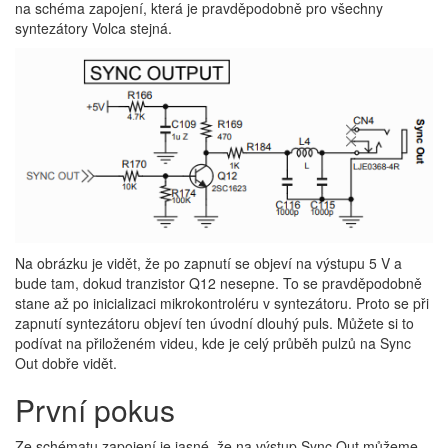
na schéma zapojení, která je pravděpodobně pro všechny
syntezátory Volca stejná.
Na obrázku je vidět, že po zapnutí se objeví na výstupu 5 V a
bude tam, dokud tranzistor Q12 nesepne. To se pravděpodobně
stane až po inicializaci mikrokontroléru v syntezátoru. Proto se při
zapnutí syntezátoru objeví ten úvodní dlouhý puls. Můžete si to
podívat na přiloženém videu, kde je celý průběh pulzů na Sync
Out dobře vidět.
První pokus
Ze schématu zapojení je jasné, že na výstup Sync Out můžeme