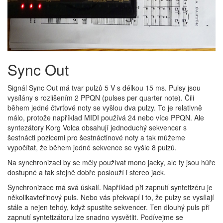
Sync Out
Signál Sync Out má tvar pulzů 5 V s délkou 15 ms. Pulsy jsou
vysílány s rozlišením 2 PPQN (pulses per quarter note). Čili
během jedné čtvrťové noty se vyšlou dva pulzy. To je relativně
málo, protože například MIDI používá 24 nebo více PPQN. Ale
syntezátory Korg Volca obsahují jednoduchý sekvencer s
šestnácti pozicemi pro šestnáctinové noty a tak můžeme
vypočítat, že během jedné sekvence se vyšle 8 pulzů.
Na synchronizaci by se měly používat mono jacky, ale ty jsou hůře
dostupné a tak stejně dobře poslouží i stereo jack.
Synchronizace má svá úskalí. Například při zapnutí syntetizéru je
několikavteřinový puls. Nebo vás překvapí i to, že pulzy se vysílají
stále a nejen tehdy, když spustíte sekvencer. Ten dlouhý puls při
zapnutí syntetizátoru lze snadno vysvětlit. Podívejme se