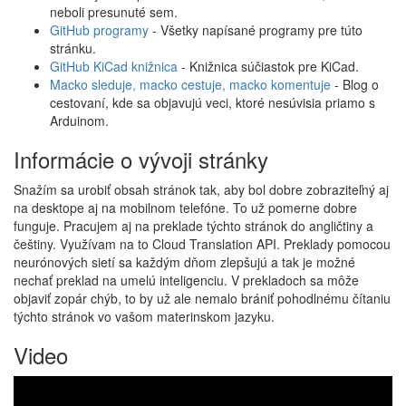
neboli presunuté sem.
GitHub programy
- Všetky napísané programy pre túto
stránku.
GitHub KiCad knižnica
- Knižnica súčiastok pre KiCad.
Macko sleduje, macko cestuje, macko komentuje
- Blog o
cestovaní, kde sa objavujú veci, ktoré nesúvisia priamo s
Arduinom.
Informácie o vývoji stránky
Snažím sa urobiť obsah stránok tak, aby bol dobre zobraziteľný aj
na desktope aj na mobilnom telefóne. To už pomerne dobre
funguje. Pracujem aj na preklade týchto stránok do angličtiny a
češtiny. Využívam na to Cloud Translation API. Preklady pomocou
neurónových sietí sa každým dňom zlepšujú a tak je možné
nechať preklad na umelú inteligenciu. V prekladoch sa môže
objaviť zopár chýb, to by už ale nemalo brániť pohodlnému čítaniu
týchto stránok vo vašom materinskom jazyku.
Video