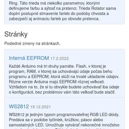
Ring. Táto trieda má niekoľko parametrov, ktorými
definujeme farbu a sýtosť na prstenci. Trieda Rotator sama
doplní postupné stmavenie farieb do podoby chvosta a
zabezpečí aj animaciu farieb po obvode prstenca.
Stránky
Posledné zmeny na stránkach.
Interná EEPROM
17.2.2022
Každé Arduino má tri druhy pamäte. Flash, v ktorej je
program, RAM, v ktorej sa uchovávajú údaje počas behu
programu a EEPROM, ktorá slúži na trvalé ukladanie údajov.
Rôzne verzie Arduina majú EEPROM rôznej veľkosti.
Vzhľadom na to, že si tu obvykle budete uchovávať iba údaje
o konfigurácii, bez problémov vám táto veľkosť bude stačiť.
WS2812
19.12.2021
WS2812 je jedným typom programovateľnej RGB LED diódy.
Predáva sa v podobe tyčiniek, krúžkov, pásov alebo
samostatných LED. Umožňuje vytvárať nekonečné množstvo