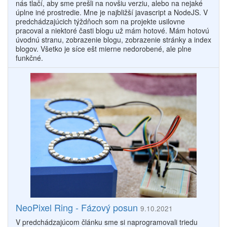
nás tlačí, aby sme prešli na novšiu verziu, alebo na nejaké
úplne iné prostredie. Mne je najbližší javascript a NodeJS. V
predchádzajúcich týždňoch som na projekte usilovne
pracoval a niektoré časti blogu už mám hotové. Mám hotovú
úvodnú stranu, zobrazenie blogu, zobrazenie stránky a index
blogov. Všetko je síce ešt mierne nedorobené, ale plne
funkčné.
NeoPixel Ring - Fázový posun
9.10.2021
V predchádzajúcom článku sme si naprogramovali triedu