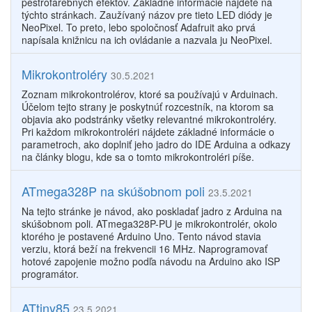
pestrofarebných efektov. Základné informácie nájdete na
týchto stránkach. Zaužívaný názov pre tieto LED diódy je
NeoPixel. To preto, lebo spoločnosť Adafruit ako prvá
napísala knižnicu na ich ovládanie a nazvala ju NeoPixel.
Mikrokontroléry
30.5.2021
Zoznam mikrokontrolérov, ktoré sa používajú v Arduinach.
Účelom tejto strany je poskytnúť rozcestník, na ktorom sa
objavia ako podstránky všetky relevantné mikrokontroléry.
Pri každom mikrokontroléri nájdete základné informácie o
parametroch, ako doplniť jeho jadro do IDE Arduina a odkazy
na články blogu, kde sa o tomto mikrokontroléri píše.
ATmega328P na skúšobnom poli
23.5.2021
Na tejto stránke je návod, ako poskladať jadro z Arduina na
skúšobnom poli. ATmega328P-PU je mikrokontrolér, okolo
ktorého je postavené Arduino Uno. Tento návod stavia
verziu, ktorá beží na frekvencii 16 MHz. Naprogramovať
hotové zapojenie možno podľa návodu na Arduino ako ISP
programátor.
ATtiny85
23.5.2021