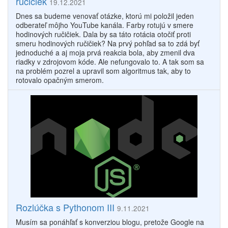
ručičiek
19.12.2021
Dnes sa budeme venovať otázke, ktorú mi položil jeden
odberateľ môjho YouTube kanála. Farby rotujú v smere
hodinových ručičiek. Dala by sa táto rotácia otočiť proti
smeru hodinových ručičiek? Na prvý pohľad sa to zdá byť
jednoduché a aj moja prvá reakcia bola, aby zmenil dva
riadky v zdrojovom kóde. Ale nefungovalo to. A tak som sa
na problém pozrel a upravil som algoritmus tak, aby to
rotovalo opačným smerom.
Rozlúčka s Pythonom III
9.11.2021
Musím sa ponáhľať s konverziou blogu, pretože Google na