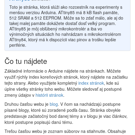
Toto je stránka, ktorá slúži ako rozcestník na experimenty s
menšou verziou Arduina. ATtiny85 má 8 kB flash pamäte,
512 SRAM a 512 EEPROM. Môže sa to zdať málo, ale aj do
takej malej pamäte dokážete dostať dosť veľký program.
ATtiny85 je môj obľúbený mikrokontrolér a iba vo
výnimočných situáciách ho nahrádzam s mikrokontrolérom
ATtiny84, ktorý má k dispozícii viac pinov a trošku lepšie
periférie.
Čo tu nájdete
Základné informácie o Arduine nájdete na stránkach. Môžete
využiť rýchly index koreňových stránok, ktorý nájdete na začiatku
tejto strany. Alebo využijete kompletný
index stránok
, kde sú
úplne všetky stránky toho webu. Môžete sledovať aj postupné
zmeny údajov v
histórii stránok
.
Druhou časťou webu je
blog
. V ňom sa nachádzajú postupne
písané blogy, ktoré sú zoradené podľa času. Stránka obvykle
predstavuje začiatočný bod danej témy a v blogu je viac článkov,
ktoré postupne popisujú danú tému.
Treťou časťou webu je zoznam súborov na stiahnutie. Obsahuje