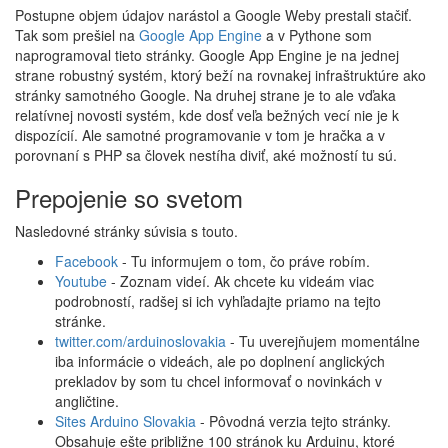
Postupne objem údajov narástol a Google Weby prestali stačiť.
Tak som prešiel na
Google App Engine
a v Pythone som
naprogramoval tieto stránky. Google App Engine je na jednej
strane robustný systém, ktorý beží na rovnakej infraštruktúre ako
stránky samotného Google. Na druhej strane je to ale vďaka
relatívnej novosti systém, kde dosť veľa bežných vecí nie je k
dispozícií. Ale samotné programovanie v tom je hračka a v
porovnaní s PHP sa človek nestíha diviť, aké možností tu sú.
Prepojenie so svetom
Nasledovné stránky súvisia s touto.
Facebook
- Tu informujem o tom, čo práve robím.
Youtube
- Zoznam videí. Ak chcete ku videám viac
podrobností, radšej si ich vyhľadajte priamo na tejto
stránke.
twitter.com/arduinoslovakia
- Tu uverejňujem momentálne
iba informácie o videách, ale po doplnení anglických
prekladov by som tu chcel informovať o novinkách v
angličtine.
Sites Arduino Slovakia
- Pôvodná verzia tejto stránky.
Obsahuje ešte približne 100 stránok ku Arduinu, ktoré