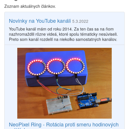
Zoznam aktuálnych článkov.
Novinky na YouTube kanáli
5.3.2022
YouTube kanál mám od roku 2014. Za ten čas sa na ňom
nazhromaždili rôzne videá, ktoré spolu tématicky nesúviseli.
Preto som kanál rozdelil na niekoľko samostatných kanálov.
NeoPixel Ring - Rotácia proti smeru hodinových