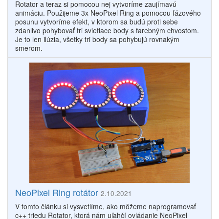
Rotator a teraz si pomocou nej vytvoríme zaujímavú
animáciu. Použijeme 3x NeoPixel Ring a pomocou fázového
posunu vytvoríme efekt, v ktorom sa budú proti sebe
zdanlivo pohybovať tri svietiace body s farebným chvostom.
Je to len ilúzia, všetky tri body sa pohybujú rovnakým
smerom.
NeoPixel Ring rotátor
2.10.2021
V tomto článku si vysvetlíme, ako môžeme naprogramovať
c++ triedu Rotator, ktorá nám uľahčí ovládanie NeoPixel