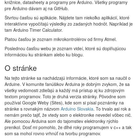
knižnice, datasheety a programy pre Arduino. Všetky programy
pre Arduino dávam aj na GitHub.
Štvrtou časťou sú aplikácie. Nájdete tam niekoľko aplikácií, ktoré
interaktívne vypočítajú výsledky zo zadaných hodnôt. Napríklad je
tam Arduino Timer Calculator.
Piatou časťou je zoznam mikrokontrolérov od firmy Atmel.
Poslednou časťou webu je zoznam videí, ktoré sú doplňujúcou
informáciou ku stránkam alebo ku blogu.
O stránke
Na tejto stránke sa nachádzajú informácie, ktoré som sa naučil o
Arduine. V komunite fanúšikov Arduina je dobrým zvykom, že sa
všetky vedomosti zdieľajú a každý má prístup aj ku zdrojovým
textom programov. Toto je druhá verzia stránky. Pôvodne som
používal Google Weby (Sites), kde som si písal poznámky na
stránke s rovnakým názvom
Arduino Slovakia
. To trvalo asi rok a
nemám prečo tajiť, že vtedy som o elektronike nevedel vôbec nič.
Ale pomocou Arduina som do tajomstiev elektroniky rýchlo
prenikol. Dosť mi pomohlo, že dlhé roky programujem v c++ a tak
som sa mohol rovno vrhnúť na tvorbu programov.