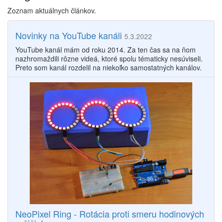
Zoznam aktuálnych článkov.
Novinky na YouTube kanáli
5.3.2022
YouTube kanál mám od roku 2014. Za ten čas sa na ňom
nazhromaždili rôzne videá, ktoré spolu tématicky nesúviseli.
Preto som kanál rozdelil na niekoľko samostatných kanálov.
NeoPixel Ring - Rotácia proti smeru hodinových