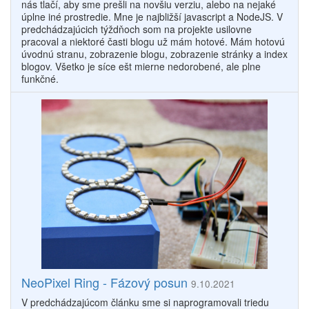
nás tlačí, aby sme prešli na novšiu verziu, alebo na nejaké
úplne iné prostredie. Mne je najbližší javascript a NodeJS. V
predchádzajúcich týždňoch som na projekte usilovne
pracoval a niektoré časti blogu už mám hotové. Mám hotovú
úvodnú stranu, zobrazenie blogu, zobrazenie stránky a index
blogov. Všetko je síce ešt mierne nedorobené, ale plne
funkčné.
NeoPixel Ring - Fázový posun
9.10.2021
V predchádzajúcom článku sme si naprogramovali triedu