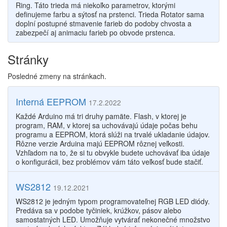
Ring. Táto trieda má niekoľko parametrov, ktorými
definujeme farbu a sýtosť na prstenci. Trieda Rotator sama
doplní postupné stmavenie farieb do podoby chvosta a
zabezpečí aj animaciu farieb po obvode prstenca.
Stránky
Posledné zmeny na stránkach.
Interná EEPROM
17.2.2022
Každé Arduino má tri druhy pamäte. Flash, v ktorej je
program, RAM, v ktorej sa uchovávajú údaje počas behu
programu a EEPROM, ktorá slúži na trvalé ukladanie údajov.
Rôzne verzie Arduina majú EEPROM rôznej veľkosti.
Vzhľadom na to, že si tu obvykle budete uchovávať iba údaje
o konfigurácii, bez problémov vám táto veľkosť bude stačiť.
WS2812
19.12.2021
WS2812 je jedným typom programovateľnej RGB LED diódy.
Predáva sa v podobe tyčiniek, krúžkov, pásov alebo
samostatných LED. Umožňuje vytvárať nekonečné množstvo