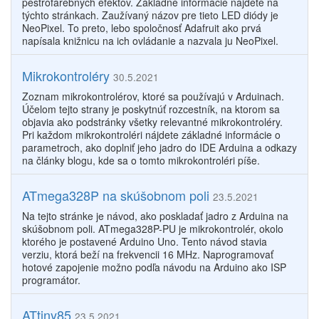
pestrofarebných efektov. Základné informácie nájdete na
týchto stránkach. Zaužívaný názov pre tieto LED diódy je
NeoPixel. To preto, lebo spoločnosť Adafruit ako prvá
napísala knižnicu na ich ovládanie a nazvala ju NeoPixel.
Mikrokontroléry
30.5.2021
Zoznam mikrokontrolérov, ktoré sa používajú v Arduinach.
Účelom tejto strany je poskytnúť rozcestník, na ktorom sa
objavia ako podstránky všetky relevantné mikrokontroléry.
Pri každom mikrokontroléri nájdete základné informácie o
parametroch, ako doplniť jeho jadro do IDE Arduina a odkazy
na články blogu, kde sa o tomto mikrokontroléri píše.
ATmega328P na skúšobnom poli
23.5.2021
Na tejto stránke je návod, ako poskladať jadro z Arduina na
skúšobnom poli. ATmega328P-PU je mikrokontrolér, okolo
ktorého je postavené Arduino Uno. Tento návod stavia
verziu, ktorá beží na frekvencii 16 MHz. Naprogramovať
hotové zapojenie možno podľa návodu na Arduino ako ISP
programátor.
ATtiny85
23.5.2021