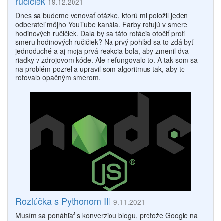
ručičiek
19.12.2021
Dnes sa budeme venovať otázke, ktorú mi položil jeden
odberateľ môjho YouTube kanála. Farby rotujú v smere
hodinových ručičiek. Dala by sa táto rotácia otočiť proti
smeru hodinových ručičiek? Na prvý pohľad sa to zdá byť
jednoduché a aj moja prvá reakcia bola, aby zmenil dva
riadky v zdrojovom kóde. Ale nefungovalo to. A tak som sa
na problém pozrel a upravil som algoritmus tak, aby to
rotovalo opačným smerom.
Rozlúčka s Pythonom III
9.11.2021
Musím sa ponáhľať s konverziou blogu, pretože Google na