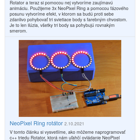
Rotator a teraz si pomocou nej vytvoríme zaujímavú
animáciu. Použijeme 3x NeoPixel Ring a pomocou fázového
posunu vytvoríme efekt, v ktorom sa budú proti sebe
zdanlivo pohybovať tri svietiace body s farebným chvostom.
Je to len ilúzia, všetky tri body sa pohybujú rovnakým
smerom.
NeoPixel Ring rotátor
2.10.2021
V tomto článku si vysvetlíme, ako môžeme naprogramovať
c++ triedu Rotator, ktorá nám uľahčí ovládanie NeoPixel