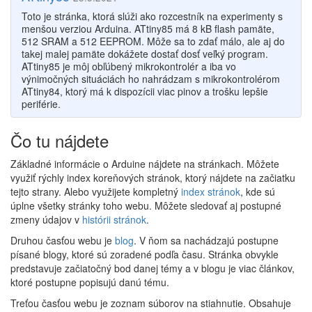
Toto je stránka, ktorá slúži ako rozcestník na experimenty s
menšou verziou Arduina. ATtiny85 má 8 kB flash pamäte,
512 SRAM a 512 EEPROM. Môže sa to zdať málo, ale aj do
takej malej pamäte dokážete dostať dosť veľký program.
ATtiny85 je môj obľúbený mikrokontrolér a iba vo
výnimočných situáciách ho nahrádzam s mikrokontrolérom
ATtiny84, ktorý má k dispozícii viac pinov a trošku lepšie
periférie.
Čo tu nájdete
Základné informácie o Arduine nájdete na stránkach. Môžete
využiť rýchly index koreňových stránok, ktorý nájdete na začiatku
tejto strany. Alebo využijete kompletný
index stránok
, kde sú
úplne všetky stránky toho webu. Môžete sledovať aj postupné
zmeny údajov v
histórii stránok
.
Druhou časťou webu je
blog
. V ňom sa nachádzajú postupne
písané blogy, ktoré sú zoradené podľa času. Stránka obvykle
predstavuje začiatočný bod danej témy a v blogu je viac článkov,
ktoré postupne popisujú danú tému.
Treťou časťou webu je zoznam súborov na stiahnutie. Obsahuje