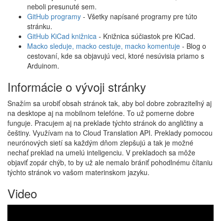
neboli presunuté sem.
GitHub programy
- Všetky napísané programy pre túto
stránku.
GitHub KiCad knižnica
- Knižnica súčiastok pre KiCad.
Macko sleduje, macko cestuje, macko komentuje
- Blog o
cestovaní, kde sa objavujú veci, ktoré nesúvisia priamo s
Arduinom.
Informácie o vývoji stránky
Snažím sa urobiť obsah stránok tak, aby bol dobre zobraziteľný aj
na desktope aj na mobilnom telefóne. To už pomerne dobre
funguje. Pracujem aj na preklade týchto stránok do angličtiny a
češtiny. Využívam na to Cloud Translation API. Preklady pomocou
neurónových sietí sa každým dňom zlepšujú a tak je možné
nechať preklad na umelú inteligenciu. V prekladoch sa môže
objaviť zopár chýb, to by už ale nemalo brániť pohodlnému čítaniu
týchto stránok vo vašom materinskom jazyku.
Video