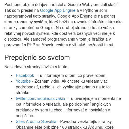
Postupne objem údajov narástol a Google Weby prestali stačiť.
Tak som prešiel na
Google App Engine
a v Pythone som
naprogramoval tieto stránky. Google App Engine je na jednej
strane robustný systém, ktorý beží na rovnakej infraštruktúre ako
stránky samotného Google. Na druhej strane je to ale vďaka
relatívnej novosti systém, kde dosť veľa bežných vecí nie je k
dispozícií. Ale samotné programovanie v tom je hračka a v
porovnaní s PHP sa človek nestíha diviť, aké možností tu sú.
Prepojenie so svetom
Nasledovné stránky súvisia s touto.
Facebook
- Tu informujem o tom, čo práve robím.
Youtube
- Zoznam videí. Ak chcete ku videám viac
podrobností, radšej si ich vyhľadajte priamo na tejto
stránke.
twitter.com/arduinoslovakia
- Tu uverejňujem momentálne
iba informácie o videách, ale po doplnení anglických
prekladov by som tu chcel informovať o novinkách v
angličtine.
Sites Arduino Slovakia
- Pôvodná verzia tejto stránky.
Obsahuje ešte približne 100 stránok ku Arduinu, ktoré