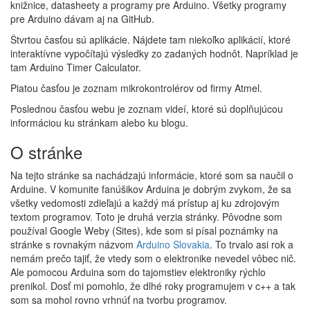
knižnice, datasheety a programy pre Arduino. Všetky programy
pre Arduino dávam aj na GitHub.
Štvrtou časťou sú aplikácie. Nájdete tam niekoľko aplikácií, ktoré
interaktívne vypočítajú výsledky zo zadaných hodnôt. Napríklad je
tam Arduino Timer Calculator.
Piatou časťou je zoznam mikrokontrolérov od firmy Atmel.
Poslednou časťou webu je zoznam videí, ktoré sú doplňujúcou
informáciou ku stránkam alebo ku blogu.
O stránke
Na tejto stránke sa nachádzajú informácie, ktoré som sa naučil o
Arduine. V komunite fanúšikov Arduina je dobrým zvykom, že sa
všetky vedomosti zdieľajú a každý má prístup aj ku zdrojovým
textom programov. Toto je druhá verzia stránky. Pôvodne som
používal Google Weby (Sites), kde som si písal poznámky na
stránke s rovnakým názvom
Arduino Slovakia
. To trvalo asi rok a
nemám prečo tajiť, že vtedy som o elektronike nevedel vôbec nič.
Ale pomocou Arduina som do tajomstiev elektroniky rýchlo
prenikol. Dosť mi pomohlo, že dlhé roky programujem v c++ a tak
som sa mohol rovno vrhnúť na tvorbu programov.