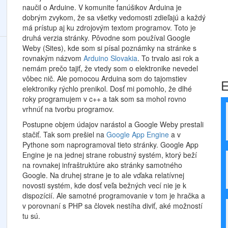
naučil o Arduine. V komunite fanúšikov Arduina je
dobrým zvykom, že sa všetky vedomosti zdieľajú a každý
má prístup aj ku zdrojovým textom programov. Toto je
druhá verzia stránky. Pôvodne som používal Google
Weby (Sites), kde som si písal poznámky na stránke s
rovnakým názvom
Arduino Slovakia
. To trvalo asi rok a
nemám prečo tajiť, že vtedy som o elektronike nevedel
vôbec nič. Ale pomocou Arduina som do tajomstiev
E
elektroniky rýchlo prenikol. Dosť mi pomohlo, že dlhé
roky programujem v c++ a tak som sa mohol rovno
vrhnúť na tvorbu programov.
Postupne objem údajov narástol a Google Weby prestali
stačiť. Tak som prešiel na
Google App Engine
a v
Pythone som naprogramoval tieto stránky. Google App
Engine je na jednej strane robustný systém, ktorý beží
na rovnakej infraštruktúre ako stránky samotného
Google. Na druhej strane je to ale vďaka relatívnej
novosti systém, kde dosť veľa bežných vecí nie je k
dispozícií. Ale samotné programovanie v tom je hračka a
v porovnaní s PHP sa človek nestíha diviť, aké možností
tu sú.