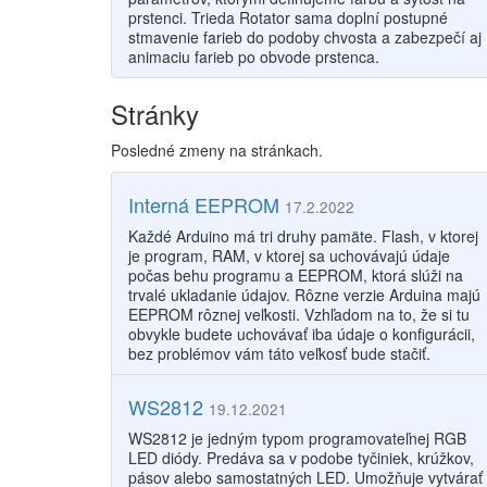
prstenci. Trieda Rotator sama doplní postupné
stmavenie farieb do podoby chvosta a zabezpečí aj
animaciu farieb po obvode prstenca.
Stránky
Posledné zmeny na stránkach.
Interná EEPROM
17.2.2022
Každé Arduino má tri druhy pamäte. Flash, v ktorej
je program, RAM, v ktorej sa uchovávajú údaje
počas behu programu a EEPROM, ktorá slúži na
trvalé ukladanie údajov. Rôzne verzie Arduina majú
EEPROM rôznej veľkosti. Vzhľadom na to, že si tu
obvykle budete uchovávať iba údaje o konfigurácii,
bez problémov vám táto veľkosť bude stačiť.
WS2812
19.12.2021
WS2812 je jedným typom programovateľnej RGB
LED diódy. Predáva sa v podobe tyčiniek, krúžkov,
pásov alebo samostatných LED. Umožňuje vytvárať