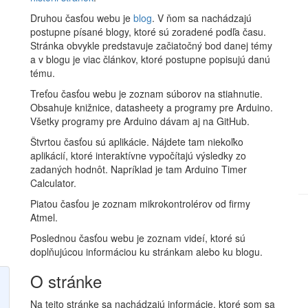
Druhou časťou webu je
blog
. V ňom sa nachádzajú
postupne písané blogy, ktoré sú zoradené podľa času.
Stránka obvykle predstavuje začiatočný bod danej témy
a v blogu je viac článkov, ktoré postupne popisujú danú
tému.
Treťou časťou webu je zoznam súborov na stiahnutie.
Obsahuje knižnice, datasheety a programy pre Arduino.
Všetky programy pre Arduino dávam aj na GitHub.
Štvrtou časťou sú aplikácie. Nájdete tam niekoľko
aplikácií, ktoré interaktívne vypočítajú výsledky zo
zadaných hodnôt. Napríklad je tam Arduino Timer
Calculator.
Piatou časťou je zoznam mikrokontrolérov od firmy
Atmel.
Poslednou časťou webu je zoznam videí, ktoré sú
doplňujúcou informáciou ku stránkam alebo ku blogu.
O stránke
Na tejto stránke sa nachádzajú informácie, ktoré som sa