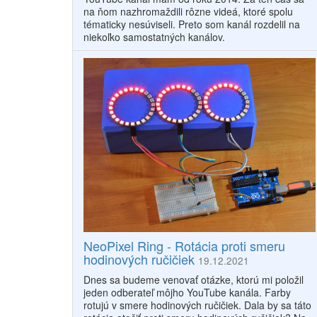
na ňom nazhromaždili rôzne videá, ktoré spolu
tématicky nesúviseli. Preto som kanál rozdelil na
niekoľko samostatných kanálov.
NeoPixel Ring - Rotácia proti smeru
hodinových ručičiek
19.12.2021
Dnes sa budeme venovať otázke, ktorú mi položil
jeden odberateľ môjho YouTube kanála. Farby
rotujú v smere hodinových ručičiek. Dala by sa táto