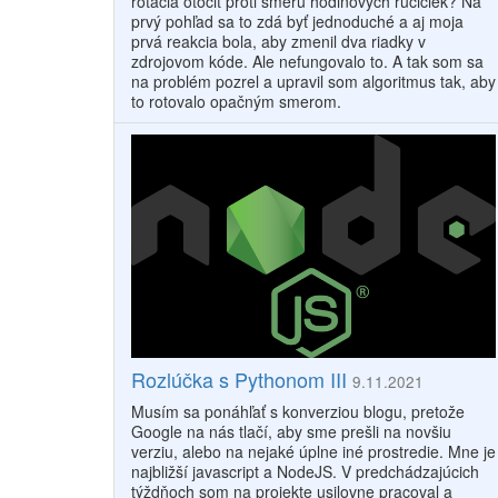
rotácia otočiť proti smeru hodinových ručičiek? Na
prvý pohľad sa to zdá byť jednoduché a aj moja
prvá reakcia bola, aby zmenil dva riadky v
zdrojovom kóde. Ale nefungovalo to. A tak som sa
na problém pozrel a upravil som algoritmus tak, aby
to rotovalo opačným smerom.
Rozlúčka s Pythonom III
9.11.2021
Musím sa ponáhľať s konverziou blogu, pretože
Google na nás tlačí, aby sme prešli na novšiu
verziu, alebo na nejaké úplne iné prostredie. Mne je
najbližší javascript a NodeJS. V predchádzajúcich
týždňoch som na projekte usilovne pracoval a