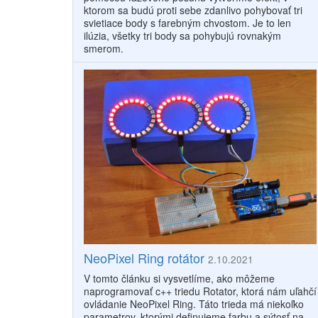
ktorom sa budú proti sebe zdanlivo pohybovať tri
svietiace body s farebným chvostom. Je to len
ilúzia, všetky tri body sa pohybujú rovnakým
smerom.
NeoPixel Ring rotátor
2.10.2021
V tomto článku si vysvetlíme, ako môžeme
naprogramovať c++ triedu Rotator, ktorá nám uľahčí
ovládanie NeoPixel Ring. Táto trieda má niekoľko
parametrov, ktorými definujeme farbu a sýtosť na