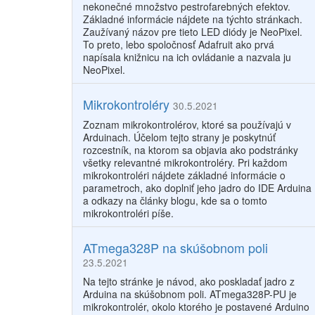
nekonečné množstvo pestrofarebných efektov.
Základné informácie nájdete na týchto stránkach.
Zaužívaný názov pre tieto LED diódy je NeoPixel.
To preto, lebo spoločnosť Adafruit ako prvá
napísala knižnicu na ich ovládanie a nazvala ju
NeoPixel.
Mikrokontroléry
30.5.2021
Zoznam mikrokontrolérov, ktoré sa používajú v
Arduinach. Účelom tejto strany je poskytnúť
rozcestník, na ktorom sa objavia ako podstránky
všetky relevantné mikrokontroléry. Pri každom
mikrokontroléri nájdete základné informácie o
parametroch, ako doplniť jeho jadro do IDE Arduina
a odkazy na články blogu, kde sa o tomto
mikrokontroléri píše.
ATmega328P na skúšobnom poli
23.5.2021
Na tejto stránke je návod, ako poskladať jadro z
Arduina na skúšobnom poli. ATmega328P-PU je
mikrokontrolér, okolo ktorého je postavené Arduino