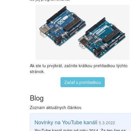
Ak ste tu prvýkrát, začnite krátkou prehliadkou týchto
stránok.
Začať s prehliadkou
Blog
Zoznam aktuálnych článkov.
Novinky na YouTube kanáli
5.3.2022
YouTube kanál mám od roku 2014. Za ten čas sa