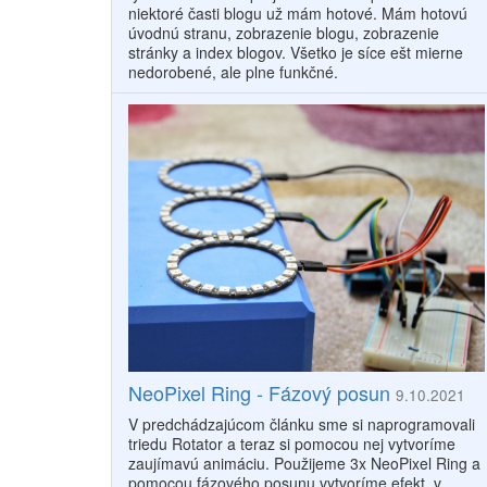
niektoré časti blogu už mám hotové. Mám hotovú
úvodnú stranu, zobrazenie blogu, zobrazenie
stránky a index blogov. Všetko je síce ešt mierne
nedorobené, ale plne funkčné.
NeoPixel Ring - Fázový posun
9.10.2021
V predchádzajúcom článku sme si naprogramovali
triedu Rotator a teraz si pomocou nej vytvoríme
zaujímavú animáciu. Použijeme 3x NeoPixel Ring a
pomocou fázového posunu vytvoríme efekt, v