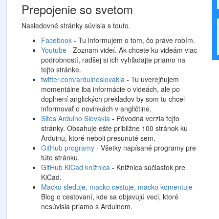
Prepojenie so svetom
Nasledovné stránky súvisia s touto.
Facebook
- Tu informujem o tom, čo práve robím.
Youtube
- Zoznam videí. Ak chcete ku videám viac
podrobností, radšej si ich vyhľadajte priamo na
tejto stránke.
twitter.com/arduinoslovakia
- Tu uverejňujem
momentálne iba informácie o videách, ale po
doplnení anglických prekladov by som tu chcel
informovať o novinkách v angličtine.
Sites Arduino Slovakia
- Pôvodná verzia tejto
stránky. Obsahuje ešte približne 100 stránok ku
Arduinu, ktoré neboli presunuté sem.
GitHub programy
- Všetky napísané programy pre
túto stránku.
GitHub KiCad knižnica
- Knižnica súčiastok pre
KiCad.
Macko sleduje, macko cestuje, macko komentuje
-
Blog o cestovaní, kde sa objavujú veci, ktoré
nesúvisia priamo s Arduinom.