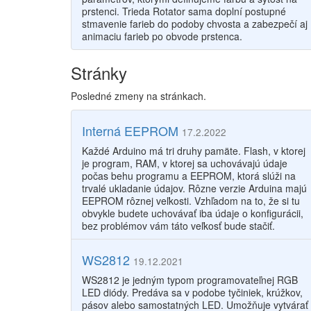
prstenci. Trieda Rotator sama doplní postupné
stmavenie farieb do podoby chvosta a zabezpečí aj
animaciu farieb po obvode prstenca.
Stránky
Posledné zmeny na stránkach.
Interná EEPROM
17.2.2022
Každé Arduino má tri druhy pamäte. Flash, v ktorej
je program, RAM, v ktorej sa uchovávajú údaje
počas behu programu a EEPROM, ktorá slúži na
trvalé ukladanie údajov. Rôzne verzie Arduina majú
EEPROM rôznej veľkosti. Vzhľadom na to, že si tu
obvykle budete uchovávať iba údaje o konfigurácii,
bez problémov vám táto veľkosť bude stačiť.
WS2812
19.12.2021
WS2812 je jedným typom programovateľnej RGB
LED diódy. Predáva sa v podobe tyčiniek, krúžkov,
pásov alebo samostatných LED. Umožňuje vytvárať