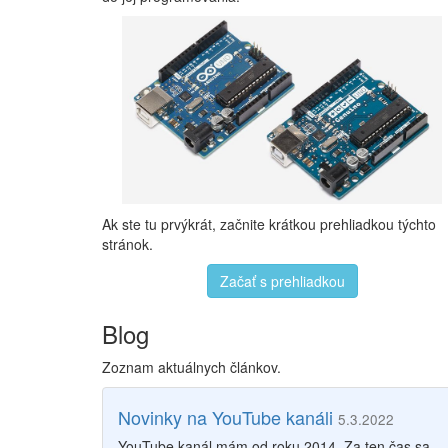
Ak ste tu prvýkrát, začnite krátkou prehliadkou týchto
stránok.
Začať s prehliadkou
Blog
Zoznam aktuálnych článkov.
Novinky na YouTube kanáli
5.3.2022
YouTube kanál mám od roku 2014. Za ten čas sa