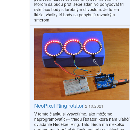
ktorom sa budú proti sebe zdanlivo pohybovať tri
svietiace body s farebným chvostom. Je to len
ilúzia, všetky tri body sa pohybujú rovnakým
smerom.
NeoPixel Ring rotátor
2.10.2021
V tomto článku si vysvetlíme, ako môžeme
naprogramovať c++ triedu Rotator, ktorá nám uľahčí
ovládanie NeoPixel Ring. Táto trieda má niekoľko
parametrov, ktorými definujeme farbu a sýtosť na