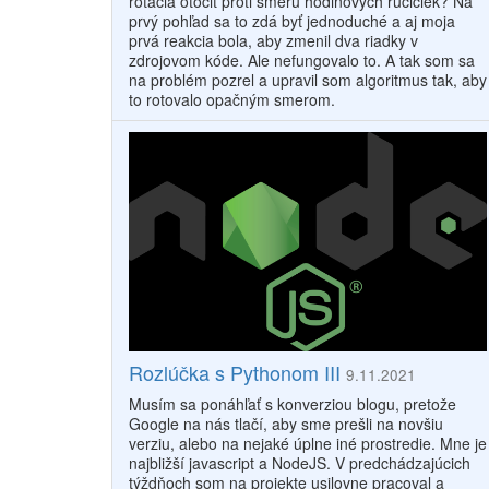
rotácia otočiť proti smeru hodinových ručičiek? Na
prvý pohľad sa to zdá byť jednoduché a aj moja
prvá reakcia bola, aby zmenil dva riadky v
zdrojovom kóde. Ale nefungovalo to. A tak som sa
na problém pozrel a upravil som algoritmus tak, aby
to rotovalo opačným smerom.
Rozlúčka s Pythonom III
9.11.2021
Musím sa ponáhľať s konverziou blogu, pretože
Google na nás tlačí, aby sme prešli na novšiu
verziu, alebo na nejaké úplne iné prostredie. Mne je
najbližší javascript a NodeJS. V predchádzajúcich
týždňoch som na projekte usilovne pracoval a