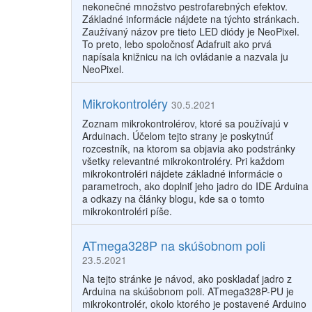
nekonečné množstvo pestrofarebných efektov.
Základné informácie nájdete na týchto stránkach.
Zaužívaný názov pre tieto LED diódy je NeoPixel.
To preto, lebo spoločnosť Adafruit ako prvá
napísala knižnicu na ich ovládanie a nazvala ju
NeoPixel.
Mikrokontroléry
30.5.2021
Zoznam mikrokontrolérov, ktoré sa používajú v
Arduinach. Účelom tejto strany je poskytnúť
rozcestník, na ktorom sa objavia ako podstránky
všetky relevantné mikrokontroléry. Pri každom
mikrokontroléri nájdete základné informácie o
parametroch, ako doplniť jeho jadro do IDE Arduina
a odkazy na články blogu, kde sa o tomto
mikrokontroléri píše.
ATmega328P na skúšobnom poli
23.5.2021
Na tejto stránke je návod, ako poskladať jadro z
Arduina na skúšobnom poli. ATmega328P-PU je
mikrokontrolér, okolo ktorého je postavené Arduino