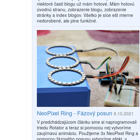
niektoré časti blogu už mám hotové. Mám hotovú
úvodnú stranu, zobrazenie blogu, zobrazenie
stránky a index blogov. Všetko je síce ešt mierne
nedorobené, ale plne funkčné.
NeoPixel Ring - Fázový posun
9.10.2021
V predchádzajúcom článku sme si naprogramovali
triedu Rotator a teraz si pomocou nej vytvoríme
zaujímavú animáciu. Použijeme 3x NeoPixel Ring a
pomocou fázového posunu vytvoríme efekt, v