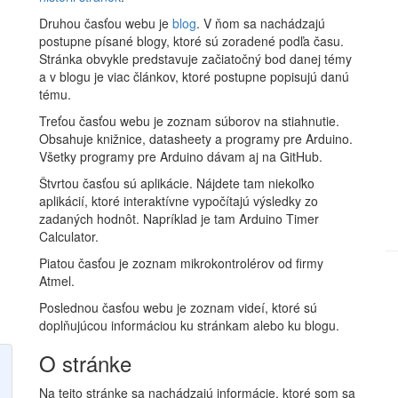
Druhou časťou webu je
blog
. V ňom sa nachádzajú
postupne písané blogy, ktoré sú zoradené podľa času.
Stránka obvykle predstavuje začiatočný bod danej témy
a v blogu je viac článkov, ktoré postupne popisujú danú
tému.
Treťou časťou webu je zoznam súborov na stiahnutie.
Obsahuje knižnice, datasheety a programy pre Arduino.
Všetky programy pre Arduino dávam aj na GitHub.
Štvrtou časťou sú aplikácie. Nájdete tam niekoľko
aplikácií, ktoré interaktívne vypočítajú výsledky zo
zadaných hodnôt. Napríklad je tam Arduino Timer
Calculator.
Piatou časťou je zoznam mikrokontrolérov od firmy
Atmel.
Poslednou časťou webu je zoznam videí, ktoré sú
doplňujúcou informáciou ku stránkam alebo ku blogu.
O stránke
Na tejto stránke sa nachádzajú informácie, ktoré som sa