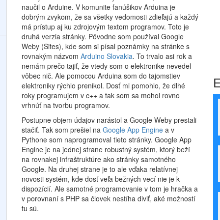
naučil o Arduine. V komunite fanúšikov Arduina je
dobrým zvykom, že sa všetky vedomosti zdieľajú a každý
má prístup aj ku zdrojovým textom programov. Toto je
druhá verzia stránky. Pôvodne som používal Google
Weby (Sites), kde som si písal poznámky na stránke s
rovnakým názvom
Arduino Slovakia
. To trvalo asi rok a
nemám prečo tajiť, že vtedy som o elektronike nevedel
vôbec nič. Ale pomocou Arduina som do tajomstiev
E
elektroniky rýchlo prenikol. Dosť mi pomohlo, že dlhé
roky programujem v c++ a tak som sa mohol rovno
vrhnúť na tvorbu programov.
Postupne objem údajov narástol a Google Weby prestali
stačiť. Tak som prešiel na
Google App Engine
a v
Pythone som naprogramoval tieto stránky. Google App
Engine je na jednej strane robustný systém, ktorý beží
na rovnakej infraštruktúre ako stránky samotného
Google. Na druhej strane je to ale vďaka relatívnej
novosti systém, kde dosť veľa bežných vecí nie je k
dispozícií. Ale samotné programovanie v tom je hračka a
v porovnaní s PHP sa človek nestíha diviť, aké možností
tu sú.