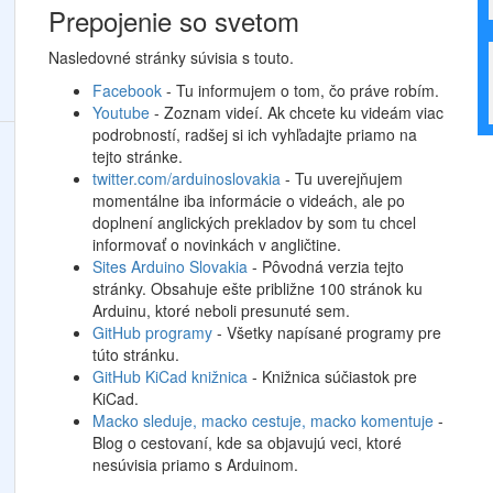
Prepojenie so svetom
Nasledovné stránky súvisia s touto.
Facebook
- Tu informujem o tom, čo práve robím.
Youtube
- Zoznam videí. Ak chcete ku videám viac
podrobností, radšej si ich vyhľadajte priamo na
tejto stránke.
twitter.com/arduinoslovakia
- Tu uverejňujem
momentálne iba informácie o videách, ale po
doplnení anglických prekladov by som tu chcel
informovať o novinkách v angličtine.
Sites Arduino Slovakia
- Pôvodná verzia tejto
stránky. Obsahuje ešte približne 100 stránok ku
Arduinu, ktoré neboli presunuté sem.
GitHub programy
- Všetky napísané programy pre
túto stránku.
GitHub KiCad knižnica
- Knižnica súčiastok pre
KiCad.
Macko sleduje, macko cestuje, macko komentuje
-
Blog o cestovaní, kde sa objavujú veci, ktoré
nesúvisia priamo s Arduinom.