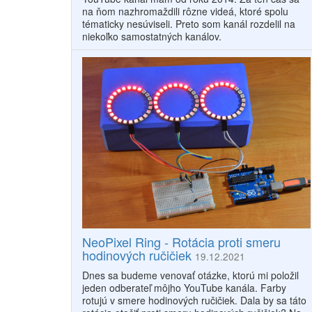
na ňom nazhromaždili rôzne videá, ktoré spolu
tématicky nesúviseli. Preto som kanál rozdelil na
niekoľko samostatných kanálov.
NeoPixel Ring - Rotácia proti smeru
hodinových ručičiek
19.12.2021
Dnes sa budeme venovať otázke, ktorú mi položil
jeden odberateľ môjho YouTube kanála. Farby
rotujú v smere hodinových ručičiek. Dala by sa táto