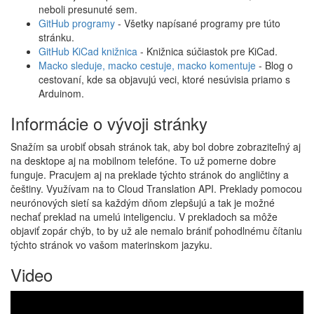
neboli presunuté sem.
GitHub programy
- Všetky napísané programy pre túto
stránku.
GitHub KiCad knižnica
- Knižnica súčiastok pre KiCad.
Macko sleduje, macko cestuje, macko komentuje
- Blog o
cestovaní, kde sa objavujú veci, ktoré nesúvisia priamo s
Arduinom.
Informácie o vývoji stránky
Snažím sa urobiť obsah stránok tak, aby bol dobre zobraziteľný aj
na desktope aj na mobilnom telefóne. To už pomerne dobre
funguje. Pracujem aj na preklade týchto stránok do angličtiny a
češtiny. Využívam na to Cloud Translation API. Preklady pomocou
neurónových sietí sa každým dňom zlepšujú a tak je možné
nechať preklad na umelú inteligenciu. V prekladoch sa môže
objaviť zopár chýb, to by už ale nemalo brániť pohodlnému čítaniu
týchto stránok vo vašom materinskom jazyku.
Video