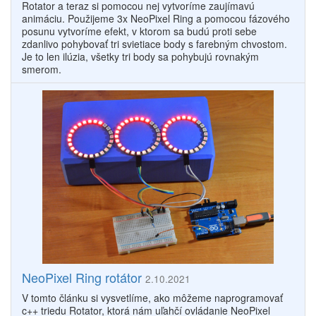
Rotator a teraz si pomocou nej vytvoríme zaujímavú
animáciu. Použijeme 3x NeoPixel Ring a pomocou fázového
posunu vytvoríme efekt, v ktorom sa budú proti sebe
zdanlivo pohybovať tri svietiace body s farebným chvostom.
Je to len ilúzia, všetky tri body sa pohybujú rovnakým
smerom.
NeoPixel Ring rotátor
2.10.2021
V tomto článku si vysvetlíme, ako môžeme naprogramovať
c++ triedu Rotator, ktorá nám uľahčí ovládanie NeoPixel