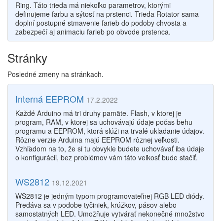
Ring. Táto trieda má niekoľko parametrov, ktorými
definujeme farbu a sýtosť na prstenci. Trieda Rotator sama
doplní postupné stmavenie farieb do podoby chvosta a
zabezpečí aj animaciu farieb po obvode prstenca.
Stránky
Posledné zmeny na stránkach.
Interná EEPROM
17.2.2022
Každé Arduino má tri druhy pamäte. Flash, v ktorej je
program, RAM, v ktorej sa uchovávajú údaje počas behu
programu a EEPROM, ktorá slúži na trvalé ukladanie údajov.
Rôzne verzie Arduina majú EEPROM rôznej veľkosti.
Vzhľadom na to, že si tu obvykle budete uchovávať iba údaje
o konfigurácii, bez problémov vám táto veľkosť bude stačiť.
WS2812
19.12.2021
WS2812 je jedným typom programovateľnej RGB LED diódy.
Predáva sa v podobe tyčiniek, krúžkov, pásov alebo
samostatných LED. Umožňuje vytvárať nekonečné množstvo