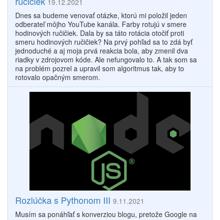
ručičiek
19.12.2021
Dnes sa budeme venovať otázke, ktorú mi položil jeden
odberateľ môjho YouTube kanála. Farby rotujú v smere
hodinových ručičiek. Dala by sa táto rotácia otočiť proti
smeru hodinových ručičiek? Na prvý pohľad sa to zdá byť
jednoduché a aj moja prvá reakcia bola, aby zmenil dva
riadky v zdrojovom kóde. Ale nefungovalo to. A tak som sa
na problém pozrel a upravil som algoritmus tak, aby to
rotovalo opačným smerom.
Rozlúčka s Pythonom III
9.11.2021
Musím sa ponáhľať s konverziou blogu, pretože Google na