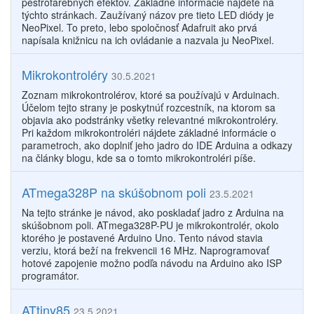
pestrofarebných efektov. Základné informácie nájdete na
týchto stránkach. Zaužívaný názov pre tieto LED diódy je
NeoPixel. To preto, lebo spoločnosť Adafruit ako prvá
napísala knižnicu na ich ovládanie a nazvala ju NeoPixel.
Mikrokontroléry
30.5.2021
Zoznam mikrokontrolérov, ktoré sa používajú v Arduinach.
Účelom tejto strany je poskytnúť rozcestník, na ktorom sa
objavia ako podstránky všetky relevantné mikrokontroléry.
Pri každom mikrokontroléri nájdete základné informácie o
parametroch, ako doplniť jeho jadro do IDE Arduina a odkazy
na články blogu, kde sa o tomto mikrokontroléri píše.
ATmega328P na skúšobnom poli
23.5.2021
Na tejto stránke je návod, ako poskladať jadro z Arduina na
skúšobnom poli. ATmega328P-PU je mikrokontrolér, okolo
ktorého je postavené Arduino Uno. Tento návod stavia
verziu, ktorá beží na frekvencii 16 MHz. Naprogramovať
hotové zapojenie možno podľa návodu na Arduino ako ISP
programátor.
ATtiny85
23.5.2021