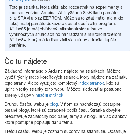
Toto je stránka, ktorá slúži ako rozcestník na experimenty s
menšou verziou Arduina. ATtiny85 má 8 kB flash pamäte,
512 SRAM a 512 EEPROM. Môže sa to zdať málo, ale aj do
takej malej pamäte dokážete dostať dosť veľký program.
ATtiny85 je môj obľúbený mikrokontrolér a iba vo
výnimočných situáciách ho nahrádzam s mikrokontrolérom
ATtiny84, ktorý má k dispozícii viac pinov a trošku lepšie
periférie.
Čo tu nájdete
Základné informácie o Arduine nájdete na stránkach. Môžete
využiť rýchly index koreňových stránok, ktorý nájdete na začiatku
tejto strany. Alebo využijete kompletný
index stránok
, kde sú
úplne všetky stránky toho webu. Môžete sledovať aj postupné
zmeny údajov v
histórii stránok
.
Druhou časťou webu je
blog
. V ňom sa nachádzajú postupne
písané blogy, ktoré sú zoradené podľa času. Stránka obvykle
predstavuje začiatočný bod danej témy a v blogu je viac článkov,
ktoré postupne popisujú danú tému.
Treťou časťou webu je zoznam súborov na stiahnutie. Obsahuje