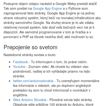
Postupne objem údajov narástol a Google Weby prestali stačiť.
Tak som prešiel na
Google App Engine
a v Pythone som
naprogramoval tieto stránky. Google App Engine je na jednej
strane robustný systém, ktorý beží na rovnakej infraštruktúre ako
stránky samotného Google. Na druhej strane je to ale vďaka
relatívnej novosti systém, kde dosť veľa bežných vecí nie je k
dispozícií. Ale samotné programovanie v tom je hračka a v
porovnaní s PHP sa človek nestíha diviť, aké možností tu sú.
Prepojenie so svetom
Nasledovné stránky súvisia s touto.
Facebook
- Tu informujem o tom, čo práve robím.
Youtube
- Zoznam videí. Ak chcete ku videám viac
podrobností, radšej si ich vyhľadajte priamo na tejto
stránke.
twitter.com/arduinoslovakia
- Tu uverejňujem momentálne
iba informácie o videách, ale po doplnení anglických
prekladov by som tu chcel informovať o novinkách v
angličtine.
Sites Arduino Slovakia
- Pôvodná verzia tejto stránky.
Obsahuje ešte približne 100 stránok ku Arduinu, ktoré