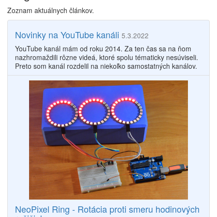
Zoznam aktuálnych článkov.
Novinky na YouTube kanáli
5.3.2022
YouTube kanál mám od roku 2014. Za ten čas sa na ňom
nazhromaždili rôzne videá, ktoré spolu tématicky nesúviseli.
Preto som kanál rozdelil na niekoľko samostatných kanálov.
NeoPixel Ring - Rotácia proti smeru hodinových