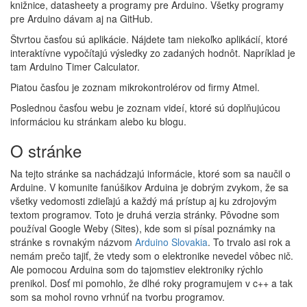
knižnice, datasheety a programy pre Arduino. Všetky programy
pre Arduino dávam aj na GitHub.
Štvrtou časťou sú aplikácie. Nájdete tam niekoľko aplikácií, ktoré
interaktívne vypočítajú výsledky zo zadaných hodnôt. Napríklad je
tam Arduino Timer Calculator.
Piatou časťou je zoznam mikrokontrolérov od firmy Atmel.
Poslednou časťou webu je zoznam videí, ktoré sú doplňujúcou
informáciou ku stránkam alebo ku blogu.
O stránke
Na tejto stránke sa nachádzajú informácie, ktoré som sa naučil o
Arduine. V komunite fanúšikov Arduina je dobrým zvykom, že sa
všetky vedomosti zdieľajú a každý má prístup aj ku zdrojovým
textom programov. Toto je druhá verzia stránky. Pôvodne som
používal Google Weby (Sites), kde som si písal poznámky na
stránke s rovnakým názvom
Arduino Slovakia
. To trvalo asi rok a
nemám prečo tajiť, že vtedy som o elektronike nevedel vôbec nič.
Ale pomocou Arduina som do tajomstiev elektroniky rýchlo
prenikol. Dosť mi pomohlo, že dlhé roky programujem v c++ a tak
som sa mohol rovno vrhnúť na tvorbu programov.