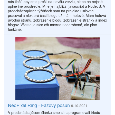
nás tlačí, aby sme prešli na novšiu verziu, alebo na nejaké
úplne iné prostredie. Mne je najbližší javascript a NodeJS. V
predchádzajúcich týždňoch som na projekte usilovne
pracoval a niektoré časti blogu už mám hotové. Mám hotovú
úvodnú stranu, zobrazenie blogu, zobrazenie stránky a index
blogov. Všetko je síce ešt mierne nedorobené, ale plne
funkčné.
NeoPixel Ring - Fázový posun
9.10.2021
V predchádzajúcom článku sme si naprogramovali triedu