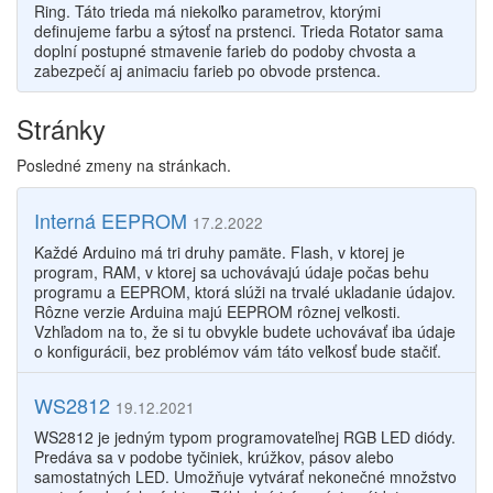
Ring. Táto trieda má niekoľko parametrov, ktorými
definujeme farbu a sýtosť na prstenci. Trieda Rotator sama
doplní postupné stmavenie farieb do podoby chvosta a
zabezpečí aj animaciu farieb po obvode prstenca.
Stránky
Posledné zmeny na stránkach.
Interná EEPROM
17.2.2022
Každé Arduino má tri druhy pamäte. Flash, v ktorej je
program, RAM, v ktorej sa uchovávajú údaje počas behu
programu a EEPROM, ktorá slúži na trvalé ukladanie údajov.
Rôzne verzie Arduina majú EEPROM rôznej veľkosti.
Vzhľadom na to, že si tu obvykle budete uchovávať iba údaje
o konfigurácii, bez problémov vám táto veľkosť bude stačiť.
WS2812
19.12.2021
WS2812 je jedným typom programovateľnej RGB LED diódy.
Predáva sa v podobe tyčiniek, krúžkov, pásov alebo
samostatných LED. Umožňuje vytvárať nekonečné množstvo