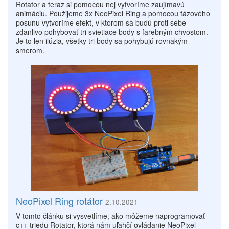
Rotator a teraz si pomocou nej vytvoríme zaujímavú
animáciu. Použijeme 3x NeoPixel Ring a pomocou fázového
posunu vytvoríme efekt, v ktorom sa budú proti sebe
zdanlivo pohybovať tri svietiace body s farebným chvostom.
Je to len ilúzia, všetky tri body sa pohybujú rovnakým
smerom.
NeoPixel Ring rotátor
2.10.2021
V tomto článku si vysvetlíme, ako môžeme naprogramovať
c++ triedu Rotator, ktorá nám uľahčí ovládanie NeoPixel