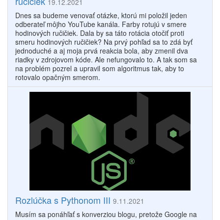
ručičiek
19.12.2021
Dnes sa budeme venovať otázke, ktorú mi položil jeden
odberateľ môjho YouTube kanála. Farby rotujú v smere
hodinových ručičiek. Dala by sa táto rotácia otočiť proti
smeru hodinových ručičiek? Na prvý pohľad sa to zdá byť
jednoduché a aj moja prvá reakcia bola, aby zmenil dva
riadky v zdrojovom kóde. Ale nefungovalo to. A tak som sa
na problém pozrel a upravil som algoritmus tak, aby to
rotovalo opačným smerom.
Rozlúčka s Pythonom III
9.11.2021
Musím sa ponáhľať s konverziou blogu, pretože Google na