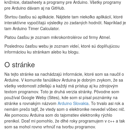
knižnice, datasheety a programy pre Arduino. Všetky programy
pre Arduino dávam aj na GitHub.
Štvrtou časťou sú aplikácie. Nájdete tam niekoľko aplikácií, ktoré
interaktívne vypočítajú výsledky zo zadaných hodnôt. Napríklad je
tam Arduino Timer Calculator.
Piatou časťou je zoznam mikrokontrolérov od firmy Atmel.
Poslednou časťou webu je zoznam videí, ktoré sú doplňujúcou
informáciou ku stránkam alebo ku blogu.
O stránke
Na tejto stránke sa nachádzajú informácie, ktoré som sa naučil o
Arduine. V komunite fanúšikov Arduina je dobrým zvykom, že sa
všetky vedomosti zdieľajú a každý má prístup aj ku zdrojovým
textom programov. Toto je druhá verzia stránky. Pôvodne som
používal Google Weby (Sites), kde som si písal poznámky na
stránke s rovnakým názvom
Arduino Slovakia
. To trvalo asi rok a
nemám prečo tajiť, že vtedy som o elektronike nevedel vôbec nič.
Ale pomocou Arduina som do tajomstiev elektroniky rýchlo
prenikol. Dosť mi pomohlo, že dlhé roky programujem v c++ a tak
som sa mohol rovno vrhnúť na tvorbu programov.