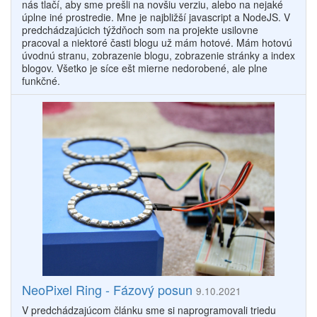
nás tlačí, aby sme prešli na novšiu verziu, alebo na nejaké
úplne iné prostredie. Mne je najbližší javascript a NodeJS. V
predchádzajúcich týždňoch som na projekte usilovne
pracoval a niektoré časti blogu už mám hotové. Mám hotovú
úvodnú stranu, zobrazenie blogu, zobrazenie stránky a index
blogov. Všetko je síce ešt mierne nedorobené, ale plne
funkčné.
NeoPixel Ring - Fázový posun
9.10.2021
V predchádzajúcom článku sme si naprogramovali triedu