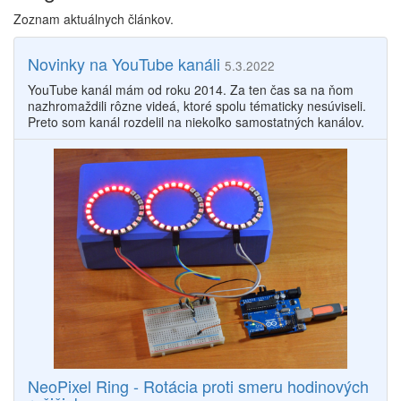
Zoznam aktuálnych článkov.
Novinky na YouTube kanáli
5.3.2022
YouTube kanál mám od roku 2014. Za ten čas sa na ňom
nazhromaždili rôzne videá, ktoré spolu tématicky nesúviseli.
Preto som kanál rozdelil na niekoľko samostatných kanálov.
NeoPixel Ring - Rotácia proti smeru hodinových