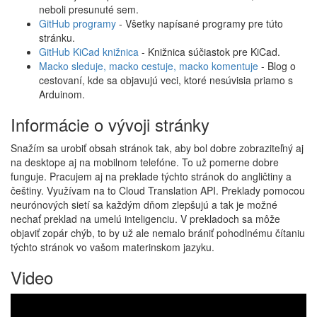
neboli presunuté sem.
GitHub programy
- Všetky napísané programy pre túto
stránku.
GitHub KiCad knižnica
- Knižnica súčiastok pre KiCad.
Macko sleduje, macko cestuje, macko komentuje
- Blog o
cestovaní, kde sa objavujú veci, ktoré nesúvisia priamo s
Arduinom.
Informácie o vývoji stránky
Snažím sa urobiť obsah stránok tak, aby bol dobre zobraziteľný aj
na desktope aj na mobilnom telefóne. To už pomerne dobre
funguje. Pracujem aj na preklade týchto stránok do angličtiny a
češtiny. Využívam na to Cloud Translation API. Preklady pomocou
neurónových sietí sa každým dňom zlepšujú a tak je možné
nechať preklad na umelú inteligenciu. V prekladoch sa môže
objaviť zopár chýb, to by už ale nemalo brániť pohodlnému čítaniu
týchto stránok vo vašom materinskom jazyku.
Video