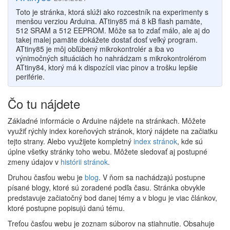
Toto je stránka, ktorá slúži ako rozcestník na experimenty s
menšou verziou Arduina. ATtiny85 má 8 kB flash pamäte,
512 SRAM a 512 EEPROM. Môže sa to zdať málo, ale aj do
takej malej pamäte dokážete dostať dosť veľký program.
ATtiny85 je môj obľúbený mikrokontrolér a iba vo
výnimočných situáciách ho nahrádzam s mikrokontrolérom
ATtiny84, ktorý má k dispozícii viac pinov a trošku lepšie
periférie.
Čo tu nájdete
Základné informácie o Arduine nájdete na stránkach. Môžete
využiť rýchly index koreňových stránok, ktorý nájdete na začiatku
tejto strany. Alebo využijete kompletný
index stránok
, kde sú
úplne všetky stránky toho webu. Môžete sledovať aj postupné
zmeny údajov v
histórii stránok
.
Druhou časťou webu je
blog
. V ňom sa nachádzajú postupne
písané blogy, ktoré sú zoradené podľa času. Stránka obvykle
predstavuje začiatočný bod danej témy a v blogu je viac článkov,
ktoré postupne popisujú danú tému.
Treťou časťou webu je zoznam súborov na stiahnutie. Obsahuje