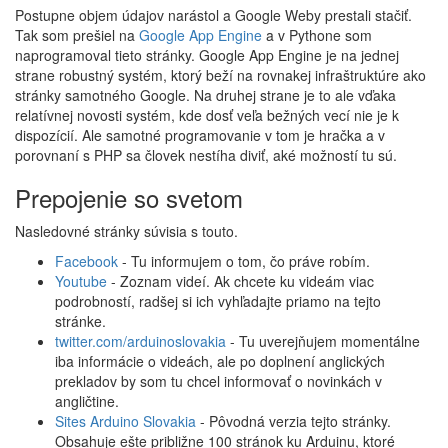
Postupne objem údajov narástol a Google Weby prestali stačiť.
Tak som prešiel na
Google App Engine
a v Pythone som
naprogramoval tieto stránky. Google App Engine je na jednej
strane robustný systém, ktorý beží na rovnakej infraštruktúre ako
stránky samotného Google. Na druhej strane je to ale vďaka
relatívnej novosti systém, kde dosť veľa bežných vecí nie je k
dispozícií. Ale samotné programovanie v tom je hračka a v
porovnaní s PHP sa človek nestíha diviť, aké možností tu sú.
Prepojenie so svetom
Nasledovné stránky súvisia s touto.
Facebook
- Tu informujem o tom, čo práve robím.
Youtube
- Zoznam videí. Ak chcete ku videám viac
podrobností, radšej si ich vyhľadajte priamo na tejto
stránke.
twitter.com/arduinoslovakia
- Tu uverejňujem momentálne
iba informácie o videách, ale po doplnení anglických
prekladov by som tu chcel informovať o novinkách v
angličtine.
Sites Arduino Slovakia
- Pôvodná verzia tejto stránky.
Obsahuje ešte približne 100 stránok ku Arduinu, ktoré