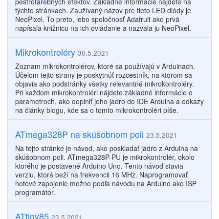
pestrofarebných efektov. Základné informácie nájdete na
týchto stránkach. Zaužívaný názov pre tieto LED diódy je
NeoPixel. To preto, lebo spoločnosť Adafruit ako prvá
napísala knižnicu na ich ovládanie a nazvala ju NeoPixel.
Mikrokontroléry
30.5.2021
Zoznam mikrokontrolérov, ktoré sa používajú v Arduinach.
Účelom tejto strany je poskytnúť rozcestník, na ktorom sa
objavia ako podstránky všetky relevantné mikrokontroléry.
Pri každom mikrokontroléri nájdete základné informácie o
parametroch, ako doplniť jeho jadro do IDE Arduina a odkazy
na články blogu, kde sa o tomto mikrokontroléri píše.
ATmega328P na skúšobnom poli
23.5.2021
Na tejto stránke je návod, ako poskladať jadro z Arduina na
skúšobnom poli. ATmega328P-PU je mikrokontrolér, okolo
ktorého je postavené Arduino Uno. Tento návod stavia
verziu, ktorá beží na frekvencii 16 MHz. Naprogramovať
hotové zapojenie možno podľa návodu na Arduino ako ISP
programátor.
ATtiny85
23.5.2021