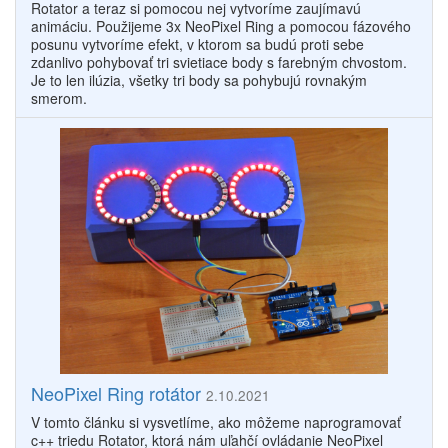
Rotator a teraz si pomocou nej vytvoríme zaujímavú
animáciu. Použijeme 3x NeoPixel Ring a pomocou fázového
posunu vytvoríme efekt, v ktorom sa budú proti sebe
zdanlivo pohybovať tri svietiace body s farebným chvostom.
Je to len ilúzia, všetky tri body sa pohybujú rovnakým
smerom.
NeoPixel Ring rotátor
2.10.2021
V tomto článku si vysvetlíme, ako môžeme naprogramovať
c++ triedu Rotator, ktorá nám uľahčí ovládanie NeoPixel