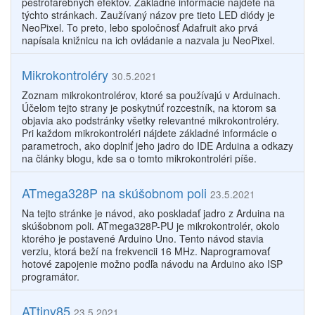
pestrofarebných efektov. Základné informácie nájdete na
týchto stránkach. Zaužívaný názov pre tieto LED diódy je
NeoPixel. To preto, lebo spoločnosť Adafruit ako prvá
napísala knižnicu na ich ovládanie a nazvala ju NeoPixel.
Mikrokontroléry
30.5.2021
Zoznam mikrokontrolérov, ktoré sa používajú v Arduinach.
Účelom tejto strany je poskytnúť rozcestník, na ktorom sa
objavia ako podstránky všetky relevantné mikrokontroléry.
Pri každom mikrokontroléri nájdete základné informácie o
parametroch, ako doplniť jeho jadro do IDE Arduina a odkazy
na články blogu, kde sa o tomto mikrokontroléri píše.
ATmega328P na skúšobnom poli
23.5.2021
Na tejto stránke je návod, ako poskladať jadro z Arduina na
skúšobnom poli. ATmega328P-PU je mikrokontrolér, okolo
ktorého je postavené Arduino Uno. Tento návod stavia
verziu, ktorá beží na frekvencii 16 MHz. Naprogramovať
hotové zapojenie možno podľa návodu na Arduino ako ISP
programátor.
ATtiny85
23.5.2021