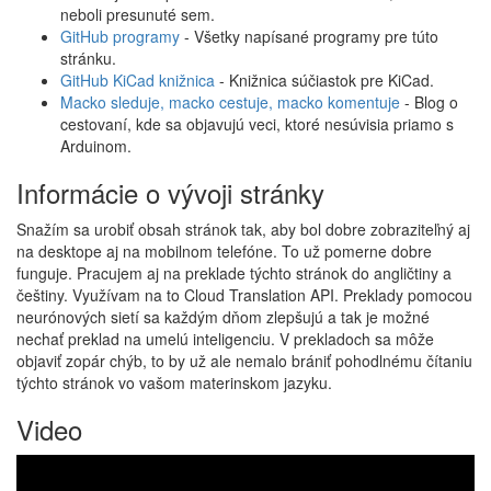
neboli presunuté sem.
GitHub programy
- Všetky napísané programy pre túto
stránku.
GitHub KiCad knižnica
- Knižnica súčiastok pre KiCad.
Macko sleduje, macko cestuje, macko komentuje
- Blog o
cestovaní, kde sa objavujú veci, ktoré nesúvisia priamo s
Arduinom.
Informácie o vývoji stránky
Snažím sa urobiť obsah stránok tak, aby bol dobre zobraziteľný aj
na desktope aj na mobilnom telefóne. To už pomerne dobre
funguje. Pracujem aj na preklade týchto stránok do angličtiny a
češtiny. Využívam na to Cloud Translation API. Preklady pomocou
neurónových sietí sa každým dňom zlepšujú a tak je možné
nechať preklad na umelú inteligenciu. V prekladoch sa môže
objaviť zopár chýb, to by už ale nemalo brániť pohodlnému čítaniu
týchto stránok vo vašom materinskom jazyku.
Video