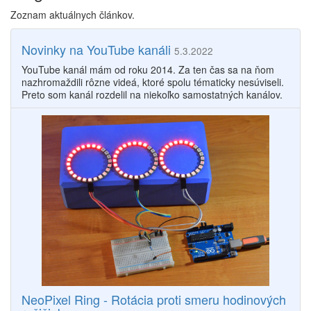
Zoznam aktuálnych článkov.
Novinky na YouTube kanáli
5.3.2022
YouTube kanál mám od roku 2014. Za ten čas sa na ňom
nazhromaždili rôzne videá, ktoré spolu tématicky nesúviseli.
Preto som kanál rozdelil na niekoľko samostatných kanálov.
NeoPixel Ring - Rotácia proti smeru hodinových