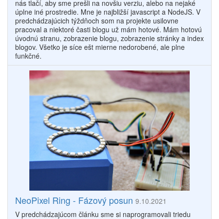
nás tlačí, aby sme prešli na novšiu verziu, alebo na nejaké
úplne iné prostredie. Mne je najbližší javascript a NodeJS. V
predchádzajúcich týždňoch som na projekte usilovne
pracoval a niektoré časti blogu už mám hotové. Mám hotovú
úvodnú stranu, zobrazenie blogu, zobrazenie stránky a index
blogov. Všetko je síce ešt mierne nedorobené, ale plne
funkčné.
NeoPixel Ring - Fázový posun
9.10.2021
V predchádzajúcom článku sme si naprogramovali triedu