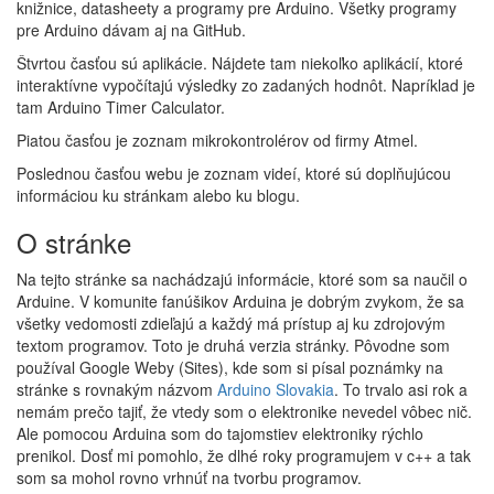
knižnice, datasheety a programy pre Arduino. Všetky programy
pre Arduino dávam aj na GitHub.
Štvrtou časťou sú aplikácie. Nájdete tam niekoľko aplikácií, ktoré
interaktívne vypočítajú výsledky zo zadaných hodnôt. Napríklad je
tam Arduino Timer Calculator.
Piatou časťou je zoznam mikrokontrolérov od firmy Atmel.
Poslednou časťou webu je zoznam videí, ktoré sú doplňujúcou
informáciou ku stránkam alebo ku blogu.
O stránke
Na tejto stránke sa nachádzajú informácie, ktoré som sa naučil o
Arduine. V komunite fanúšikov Arduina je dobrým zvykom, že sa
všetky vedomosti zdieľajú a každý má prístup aj ku zdrojovým
textom programov. Toto je druhá verzia stránky. Pôvodne som
používal Google Weby (Sites), kde som si písal poznámky na
stránke s rovnakým názvom
Arduino Slovakia
. To trvalo asi rok a
nemám prečo tajiť, že vtedy som o elektronike nevedel vôbec nič.
Ale pomocou Arduina som do tajomstiev elektroniky rýchlo
prenikol. Dosť mi pomohlo, že dlhé roky programujem v c++ a tak
som sa mohol rovno vrhnúť na tvorbu programov.