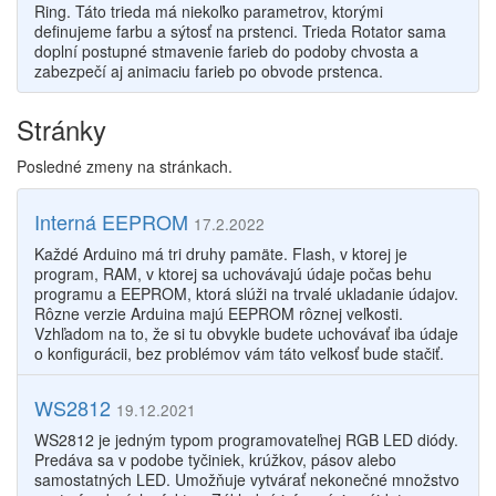
Ring. Táto trieda má niekoľko parametrov, ktorými
definujeme farbu a sýtosť na prstenci. Trieda Rotator sama
doplní postupné stmavenie farieb do podoby chvosta a
zabezpečí aj animaciu farieb po obvode prstenca.
Stránky
Posledné zmeny na stránkach.
Interná EEPROM
17.2.2022
Každé Arduino má tri druhy pamäte. Flash, v ktorej je
program, RAM, v ktorej sa uchovávajú údaje počas behu
programu a EEPROM, ktorá slúži na trvalé ukladanie údajov.
Rôzne verzie Arduina majú EEPROM rôznej veľkosti.
Vzhľadom na to, že si tu obvykle budete uchovávať iba údaje
o konfigurácii, bez problémov vám táto veľkosť bude stačiť.
WS2812
19.12.2021
WS2812 je jedným typom programovateľnej RGB LED diódy.
Predáva sa v podobe tyčiniek, krúžkov, pásov alebo
samostatných LED. Umožňuje vytvárať nekonečné množstvo