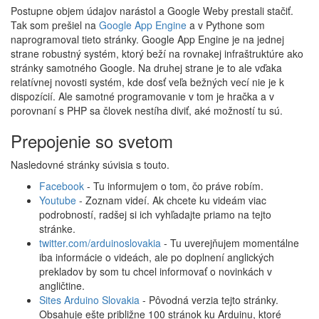
Postupne objem údajov narástol a Google Weby prestali stačiť.
Tak som prešiel na
Google App Engine
a v Pythone som
naprogramoval tieto stránky. Google App Engine je na jednej
strane robustný systém, ktorý beží na rovnakej infraštruktúre ako
stránky samotného Google. Na druhej strane je to ale vďaka
relatívnej novosti systém, kde dosť veľa bežných vecí nie je k
dispozícií. Ale samotné programovanie v tom je hračka a v
porovnaní s PHP sa človek nestíha diviť, aké možností tu sú.
Prepojenie so svetom
Nasledovné stránky súvisia s touto.
Facebook
- Tu informujem o tom, čo práve robím.
Youtube
- Zoznam videí. Ak chcete ku videám viac
podrobností, radšej si ich vyhľadajte priamo na tejto
stránke.
twitter.com/arduinoslovakia
- Tu uverejňujem momentálne
iba informácie o videách, ale po doplnení anglických
prekladov by som tu chcel informovať o novinkách v
angličtine.
Sites Arduino Slovakia
- Pôvodná verzia tejto stránky.
Obsahuje ešte približne 100 stránok ku Arduinu, ktoré