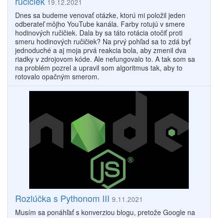
ručičiek
19.12.2021
Dnes sa budeme venovať otázke, ktorú mi položil jeden
odberateľ môjho YouTube kanála. Farby rotujú v smere
hodinových ručičiek. Dala by sa táto rotácia otočiť proti
smeru hodinových ručičiek? Na prvý pohľad sa to zdá byť
jednoduché a aj moja prvá reakcia bola, aby zmenil dva
riadky v zdrojovom kóde. Ale nefungovalo to. A tak som sa
na problém pozrel a upravil som algoritmus tak, aby to
rotovalo opačným smerom.
Rozlúčka s Pythonom III
9.11.2021
Musím sa ponáhľať s konverziou blogu, pretože Google na