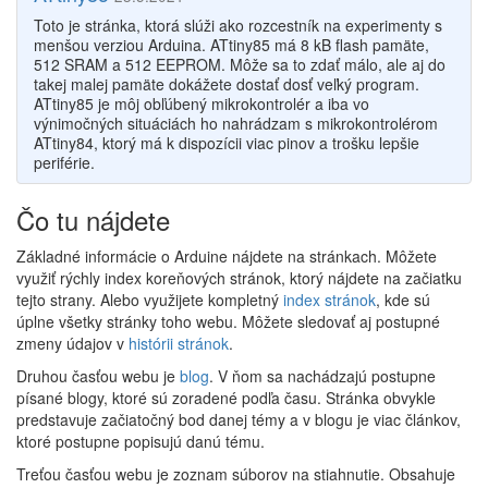
Toto je stránka, ktorá slúži ako rozcestník na experimenty s
menšou verziou Arduina. ATtiny85 má 8 kB flash pamäte,
512 SRAM a 512 EEPROM. Môže sa to zdať málo, ale aj do
takej malej pamäte dokážete dostať dosť veľký program.
ATtiny85 je môj obľúbený mikrokontrolér a iba vo
výnimočných situáciách ho nahrádzam s mikrokontrolérom
ATtiny84, ktorý má k dispozícii viac pinov a trošku lepšie
periférie.
Čo tu nájdete
Základné informácie o Arduine nájdete na stránkach. Môžete
využiť rýchly index koreňových stránok, ktorý nájdete na začiatku
tejto strany. Alebo využijete kompletný
index stránok
, kde sú
úplne všetky stránky toho webu. Môžete sledovať aj postupné
zmeny údajov v
histórii stránok
.
Druhou časťou webu je
blog
. V ňom sa nachádzajú postupne
písané blogy, ktoré sú zoradené podľa času. Stránka obvykle
predstavuje začiatočný bod danej témy a v blogu je viac článkov,
ktoré postupne popisujú danú tému.
Treťou časťou webu je zoznam súborov na stiahnutie. Obsahuje