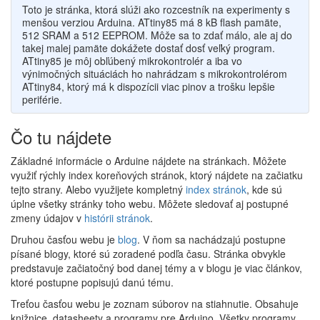
Toto je stránka, ktorá slúži ako rozcestník na experimenty s
menšou verziou Arduina. ATtiny85 má 8 kB flash pamäte,
512 SRAM a 512 EEPROM. Môže sa to zdať málo, ale aj do
takej malej pamäte dokážete dostať dosť veľký program.
ATtiny85 je môj obľúbený mikrokontrolér a iba vo
výnimočných situáciách ho nahrádzam s mikrokontrolérom
ATtiny84, ktorý má k dispozícii viac pinov a trošku lepšie
periférie.
Čo tu nájdete
Základné informácie o Arduine nájdete na stránkach. Môžete
využiť rýchly index koreňových stránok, ktorý nájdete na začiatku
tejto strany. Alebo využijete kompletný
index stránok
, kde sú
úplne všetky stránky toho webu. Môžete sledovať aj postupné
zmeny údajov v
histórii stránok
.
Druhou časťou webu je
blog
. V ňom sa nachádzajú postupne
písané blogy, ktoré sú zoradené podľa času. Stránka obvykle
predstavuje začiatočný bod danej témy a v blogu je viac článkov,
ktoré postupne popisujú danú tému.
Treťou časťou webu je zoznam súborov na stiahnutie. Obsahuje
knižnice, datasheety a programy pre Arduino. Všetky programy