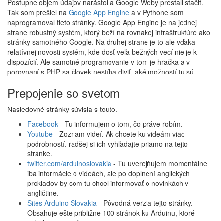
Postupne objem údajov narástol a Google Weby prestali stačiť.
Tak som prešiel na
Google App Engine
a v Pythone som
naprogramoval tieto stránky. Google App Engine je na jednej
strane robustný systém, ktorý beží na rovnakej infraštruktúre ako
stránky samotného Google. Na druhej strane je to ale vďaka
relatívnej novosti systém, kde dosť veľa bežných vecí nie je k
dispozícií. Ale samotné programovanie v tom je hračka a v
porovnaní s PHP sa človek nestíha diviť, aké možností tu sú.
Prepojenie so svetom
Nasledovné stránky súvisia s touto.
Facebook
- Tu informujem o tom, čo práve robím.
Youtube
- Zoznam videí. Ak chcete ku videám viac
podrobností, radšej si ich vyhľadajte priamo na tejto
stránke.
twitter.com/arduinoslovakia
- Tu uverejňujem momentálne
iba informácie o videách, ale po doplnení anglických
prekladov by som tu chcel informovať o novinkách v
angličtine.
Sites Arduino Slovakia
- Pôvodná verzia tejto stránky.
Obsahuje ešte približne 100 stránok ku Arduinu, ktoré