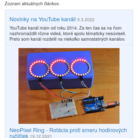
Zoznam aktuálnych článkov.
Novinky na YouTube kanáli
5.3.2022
YouTube kanál mám od roku 2014. Za ten čas sa na ňom
nazhromaždili rôzne videá, ktoré spolu tématicky nesúviseli.
Preto som kanál rozdelil na niekoľko samostatných kanálov.
NeoPixel Ring - Rotácia proti smeru hodinových
ručičiek
19.12.2021