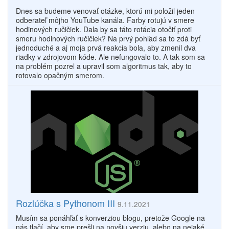
Dnes sa budeme venovať otázke, ktorú mi položil jeden
odberateľ môjho YouTube kanála. Farby rotujú v smere
hodinových ručičiek. Dala by sa táto rotácia otočiť proti
smeru hodinových ručičiek? Na prvý pohľad sa to zdá byť
jednoduché a aj moja prvá reakcia bola, aby zmenil dva
riadky v zdrojovom kóde. Ale nefungovalo to. A tak som sa
na problém pozrel a upravil som algoritmus tak, aby to
rotovalo opačným smerom.
Rozlúčka s Pythonom III
9.11.2021
Musím sa ponáhľať s konverziou blogu, pretože Google na
nás tlačí, aby sme prešli na novšiu verziu, alebo na nejaké