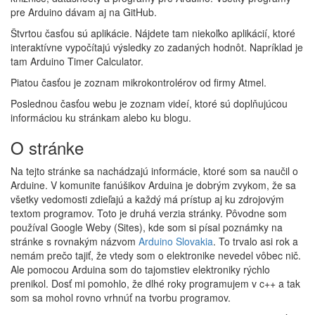
pre Arduino dávam aj na GitHub.
Štvrtou časťou sú aplikácie. Nájdete tam niekoľko aplikácií, ktoré
interaktívne vypočítajú výsledky zo zadaných hodnôt. Napríklad je
tam Arduino Timer Calculator.
Piatou časťou je zoznam mikrokontrolérov od firmy Atmel.
Poslednou časťou webu je zoznam videí, ktoré sú doplňujúcou
informáciou ku stránkam alebo ku blogu.
O stránke
Na tejto stránke sa nachádzajú informácie, ktoré som sa naučil o
Arduine. V komunite fanúšikov Arduina je dobrým zvykom, že sa
všetky vedomosti zdieľajú a každý má prístup aj ku zdrojovým
textom programov. Toto je druhá verzia stránky. Pôvodne som
používal Google Weby (Sites), kde som si písal poznámky na
stránke s rovnakým názvom
Arduino Slovakia
. To trvalo asi rok a
nemám prečo tajiť, že vtedy som o elektronike nevedel vôbec nič.
Ale pomocou Arduina som do tajomstiev elektroniky rýchlo
prenikol. Dosť mi pomohlo, že dlhé roky programujem v c++ a tak
som sa mohol rovno vrhnúť na tvorbu programov.