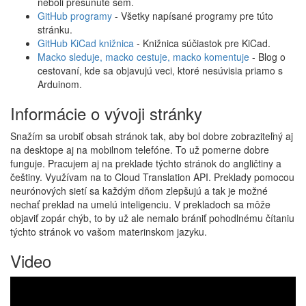
neboli presunuté sem.
GitHub programy
- Všetky napísané programy pre túto
stránku.
GitHub KiCad knižnica
- Knižnica súčiastok pre KiCad.
Macko sleduje, macko cestuje, macko komentuje
- Blog o
cestovaní, kde sa objavujú veci, ktoré nesúvisia priamo s
Arduinom.
Informácie o vývoji stránky
Snažím sa urobiť obsah stránok tak, aby bol dobre zobraziteľný aj
na desktope aj na mobilnom telefóne. To už pomerne dobre
funguje. Pracujem aj na preklade týchto stránok do angličtiny a
češtiny. Využívam na to Cloud Translation API. Preklady pomocou
neurónových sietí sa každým dňom zlepšujú a tak je možné
nechať preklad na umelú inteligenciu. V prekladoch sa môže
objaviť zopár chýb, to by už ale nemalo brániť pohodlnému čítaniu
týchto stránok vo vašom materinskom jazyku.
Video