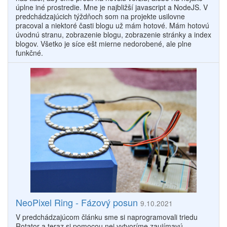
úplne iné prostredie. Mne je najbližší javascript a NodeJS. V
predchádzajúcich týždňoch som na projekte usilovne
pracoval a niektoré časti blogu už mám hotové. Mám hotovú
úvodnú stranu, zobrazenie blogu, zobrazenie stránky a index
blogov. Všetko je síce ešt mierne nedorobené, ale plne
funkčné.
NeoPixel Ring - Fázový posun
9.10.2021
V predchádzajúcom článku sme si naprogramovali triedu
Rotator a teraz si pomocou nej vytvoríme zaujímavú