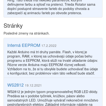
Ring. Táto trieda má niekoľko parametrov, ktorými
definujeme farbu a sýtosť na prstenci. Trieda Rotator sama
doplní postupné stmavenie farieb do podoby chvosta a
zabezpečí aj animaciu farieb po obvode prstenca.
Stránky
Posledné zmeny na stránkach.
Interná EEPROM
17.2.2022
Každé Arduino má tri druhy pamäte. Flash, v ktorej je
program, RAM, v ktorej sa uchovávajú údaje počas behu
programu a EEPROM, ktorá slúži na trvalé ukladanie údajov.
Rôzne verzie Arduina majú EEPROM rôznej veľkosti.
Vzhľadom na to, že si tu obvykle budete uchovávať iba údaje
o konfigurácii, bez problémov vám táto veľkosť bude stačiť.
WS2812
19.12.2021
WS2812 je jedným typom programovateľnej RGB LED diódy.
Predáva sa v podobe tyčiniek, krúžkov, pásov alebo
samostatných LED. Umožňuje vytvárať nekonečné množstvo
pestrofarebných efektov. Základné informácie nájdete na