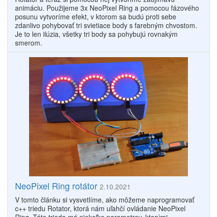
animáciu. Použijeme 3x NeoPixel Ring a pomocou fázového
posunu vytvoríme efekt, v ktorom sa budú proti sebe
zdanlivo pohybovať tri svietiace body s farebným chvostom.
Je to len ilúzia, všetky tri body sa pohybujú rovnakým
smerom.
NeoPixel Ring rotátor
2.10.2021
V tomto článku si vysvetlíme, ako môžeme naprogramovať
c++ triedu Rotator, ktorá nám uľahčí ovládanie NeoPixel