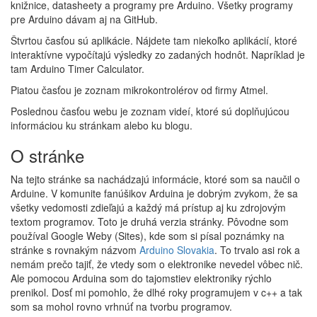
knižnice, datasheety a programy pre Arduino. Všetky programy
pre Arduino dávam aj na GitHub.
Štvrtou časťou sú aplikácie. Nájdete tam niekoľko aplikácií, ktoré
interaktívne vypočítajú výsledky zo zadaných hodnôt. Napríklad je
tam Arduino Timer Calculator.
Piatou časťou je zoznam mikrokontrolérov od firmy Atmel.
Poslednou časťou webu je zoznam videí, ktoré sú doplňujúcou
informáciou ku stránkam alebo ku blogu.
O stránke
Na tejto stránke sa nachádzajú informácie, ktoré som sa naučil o
Arduine. V komunite fanúšikov Arduina je dobrým zvykom, že sa
všetky vedomosti zdieľajú a každý má prístup aj ku zdrojovým
textom programov. Toto je druhá verzia stránky. Pôvodne som
používal Google Weby (Sites), kde som si písal poznámky na
stránke s rovnakým názvom
Arduino Slovakia
. To trvalo asi rok a
nemám prečo tajiť, že vtedy som o elektronike nevedel vôbec nič.
Ale pomocou Arduina som do tajomstiev elektroniky rýchlo
prenikol. Dosť mi pomohlo, že dlhé roky programujem v c++ a tak
som sa mohol rovno vrhnúť na tvorbu programov.