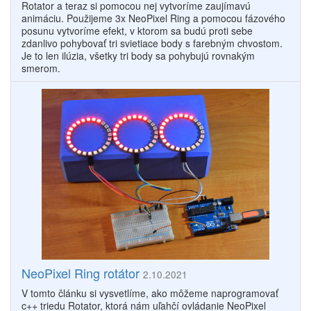
Rotator a teraz si pomocou nej vytvoríme zaujímavú
animáciu. Použijeme 3x NeoPixel Ring a pomocou fázového
posunu vytvoríme efekt, v ktorom sa budú proti sebe
zdanlivo pohybovať tri svietiace body s farebným chvostom.
Je to len ilúzia, všetky tri body sa pohybujú rovnakým
smerom.
NeoPixel Ring rotátor
2.10.2021
V tomto článku si vysvetlíme, ako môžeme naprogramovať
c++ triedu Rotator, ktorá nám uľahčí ovládanie NeoPixel