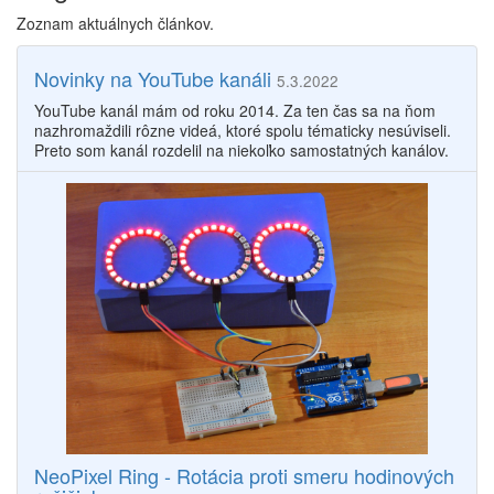
Zoznam aktuálnych článkov.
Novinky na YouTube kanáli
5.3.2022
YouTube kanál mám od roku 2014. Za ten čas sa na ňom
nazhromaždili rôzne videá, ktoré spolu tématicky nesúviseli.
Preto som kanál rozdelil na niekoľko samostatných kanálov.
NeoPixel Ring - Rotácia proti smeru hodinových