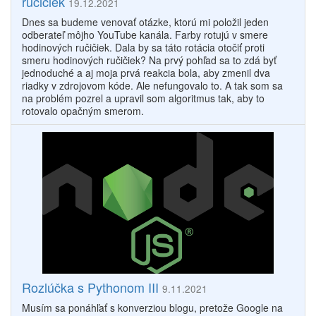
ručičiek
19.12.2021
Dnes sa budeme venovať otázke, ktorú mi položil jeden
odberateľ môjho YouTube kanála. Farby rotujú v smere
hodinových ručičiek. Dala by sa táto rotácia otočiť proti
smeru hodinových ručičiek? Na prvý pohľad sa to zdá byť
jednoduché a aj moja prvá reakcia bola, aby zmenil dva
riadky v zdrojovom kóde. Ale nefungovalo to. A tak som sa
na problém pozrel a upravil som algoritmus tak, aby to
rotovalo opačným smerom.
Rozlúčka s Pythonom III
9.11.2021
Musím sa ponáhľať s konverziou blogu, pretože Google na