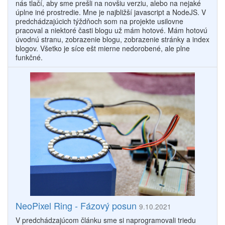
nás tlačí, aby sme prešli na novšiu verziu, alebo na nejaké
úplne iné prostredie. Mne je najbližší javascript a NodeJS. V
predchádzajúcich týždňoch som na projekte usilovne
pracoval a niektoré časti blogu už mám hotové. Mám hotovú
úvodnú stranu, zobrazenie blogu, zobrazenie stránky a index
blogov. Všetko je síce ešt mierne nedorobené, ale plne
funkčné.
NeoPixel Ring - Fázový posun
9.10.2021
V predchádzajúcom článku sme si naprogramovali triedu