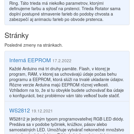
Ring. Táto trieda má niekoľko parametrov, ktorými
definujeme farbu a sýtosť na prstenci. Trieda Rotator sama
doplní postupné stmavenie farieb do podoby chvosta a
zabezpečí aj animaciu farieb po obvode prstenca.
Stránky
Posledné zmeny na stránkach.
Interná EEPROM
17.2.2022
Každé Arduino má tri druhy pamäte. Flash, v ktorej je
program, RAM, v ktorej sa uchovávajú údaje počas behu
programu a EEPROM, ktorá slúži na trvalé ukladanie údajov.
Rôzne verzie Arduina majú EEPROM rôznej veľkosti.
Vzhľadom na to, že si tu obvykle budete uchovávať iba údaje
o konfigurácii, bez problémov vám táto veľkosť bude stačiť.
WS2812
19.12.2021
WS2812 je jedným typom programovateľnej RGB LED diódy.
Predáva sa v podobe tyčiniek, krúžkov, pásov alebo
samostatných LED. Umožňuje vytvárať nekonečné množstvo