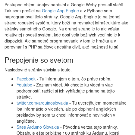
Postupne objem údajov narástol a Google Weby prestali stačiť.
Tak som prešiel na
Google App Engine
a v Pythone som
naprogramoval tieto stránky. Google App Engine je na jednej
strane robustný systém, ktorý beží na rovnakej infraštruktúre ako
stránky samotného Google. Na druhej strane je to ale vďaka
relatívnej novosti systém, kde dosť veľa bežných vecí nie je k
dispozícií. Ale samotné programovanie v tom je hračka a v
porovnaní s PHP sa človek nestíha diviť, aké možností tu sú.
Prepojenie so svetom
Nasledovné stránky súvisia s touto.
Facebook
- Tu informujem o tom, čo práve robím.
Youtube
- Zoznam videí. Ak chcete ku videám viac
podrobností, radšej si ich vyhľadajte priamo na tejto
stránke.
twitter.com/arduinoslovakia
- Tu uverejňujem momentálne
iba informácie o videách, ale po doplnení anglických
prekladov by som tu chcel informovať o novinkách v
angličtine.
Sites Arduino Slovakia
- Pôvodná verzia tejto stránky.
Obsahuje ešte približne 100 stránok ku Arduinu, ktoré