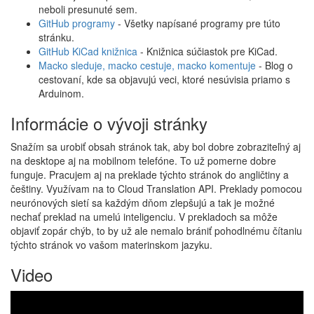
neboli presunuté sem.
GitHub programy
- Všetky napísané programy pre túto
stránku.
GitHub KiCad knižnica
- Knižnica súčiastok pre KiCad.
Macko sleduje, macko cestuje, macko komentuje
- Blog o
cestovaní, kde sa objavujú veci, ktoré nesúvisia priamo s
Arduinom.
Informácie o vývoji stránky
Snažím sa urobiť obsah stránok tak, aby bol dobre zobraziteľný aj
na desktope aj na mobilnom telefóne. To už pomerne dobre
funguje. Pracujem aj na preklade týchto stránok do angličtiny a
češtiny. Využívam na to Cloud Translation API. Preklady pomocou
neurónových sietí sa každým dňom zlepšujú a tak je možné
nechať preklad na umelú inteligenciu. V prekladoch sa môže
objaviť zopár chýb, to by už ale nemalo brániť pohodlnému čítaniu
týchto stránok vo vašom materinskom jazyku.
Video