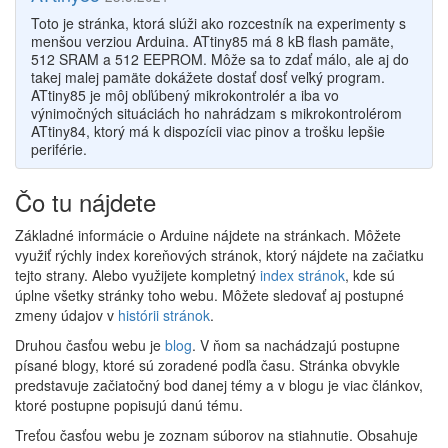
Toto je stránka, ktorá slúži ako rozcestník na experimenty s
menšou verziou Arduina. ATtiny85 má 8 kB flash pamäte,
512 SRAM a 512 EEPROM. Môže sa to zdať málo, ale aj do
takej malej pamäte dokážete dostať dosť veľký program.
ATtiny85 je môj obľúbený mikrokontrolér a iba vo
výnimočných situáciách ho nahrádzam s mikrokontrolérom
ATtiny84, ktorý má k dispozícii viac pinov a trošku lepšie
periférie.
Čo tu nájdete
Základné informácie o Arduine nájdete na stránkach. Môžete
využiť rýchly index koreňových stránok, ktorý nájdete na začiatku
tejto strany. Alebo využijete kompletný
index stránok
, kde sú
úplne všetky stránky toho webu. Môžete sledovať aj postupné
zmeny údajov v
histórii stránok
.
Druhou časťou webu je
blog
. V ňom sa nachádzajú postupne
písané blogy, ktoré sú zoradené podľa času. Stránka obvykle
predstavuje začiatočný bod danej témy a v blogu je viac článkov,
ktoré postupne popisujú danú tému.
Treťou časťou webu je zoznam súborov na stiahnutie. Obsahuje