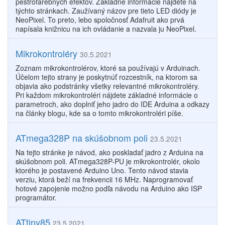
pestrofarebných efektov. Základné informácie nájdete na
týchto stránkach. Zaužívaný názov pre tieto LED diódy je
NeoPixel. To preto, lebo spoločnosť Adafruit ako prvá
napísala knižnicu na ich ovládanie a nazvala ju NeoPixel.
Mikrokontroléry
30.5.2021
Zoznam mikrokontrolérov, ktoré sa používajú v Arduinach.
Účelom tejto strany je poskytnúť rozcestník, na ktorom sa
objavia ako podstránky všetky relevantné mikrokontroléry.
Pri každom mikrokontroléri nájdete základné informácie o
parametroch, ako doplniť jeho jadro do IDE Arduina a odkazy
na články blogu, kde sa o tomto mikrokontroléri píše.
ATmega328P na skúšobnom poli
23.5.2021
Na tejto stránke je návod, ako poskladať jadro z Arduina na
skúšobnom poli. ATmega328P-PU je mikrokontrolér, okolo
ktorého je postavené Arduino Uno. Tento návod stavia
verziu, ktorá beží na frekvencii 16 MHz. Naprogramovať
hotové zapojenie možno podľa návodu na Arduino ako ISP
programátor.
ATtiny85
23.5.2021