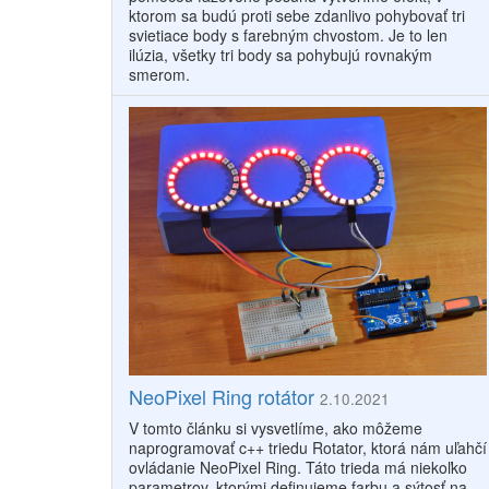
ktorom sa budú proti sebe zdanlivo pohybovať tri
svietiace body s farebným chvostom. Je to len
ilúzia, všetky tri body sa pohybujú rovnakým
smerom.
NeoPixel Ring rotátor
2.10.2021
V tomto článku si vysvetlíme, ako môžeme
naprogramovať c++ triedu Rotator, ktorá nám uľahčí
ovládanie NeoPixel Ring. Táto trieda má niekoľko
parametrov, ktorými definujeme farbu a sýtosť na