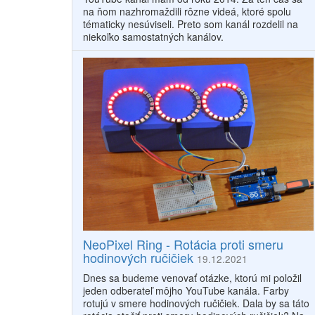
na ňom nazhromaždili rôzne videá, ktoré spolu
tématicky nesúviseli. Preto som kanál rozdelil na
niekoľko samostatných kanálov.
NeoPixel Ring - Rotácia proti smeru
hodinových ručičiek
19.12.2021
Dnes sa budeme venovať otázke, ktorú mi položil
jeden odberateľ môjho YouTube kanála. Farby
rotujú v smere hodinových ručičiek. Dala by sa táto