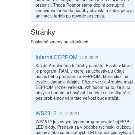
prstenci. Trieda Rotator sama doplní postupné
stmavenie farieb do podoby chvosta a zabezpečí aj
animaciu farieb po obvode prstenca.
Stránky
Posledné zmeny na stránkach.
Interná EEPROM
17.2.2022
Každé Arduino má tri druhy pamäte. Flash, v ktorej
je program, RAM, v ktorej sa uchovávajú údaje
počas behu programu a EEPROM, ktorá slúži na
trvalé ukladanie údajov. Rôzne verzie Arduina majú
EEPROM rôznej veľkosti. Vzhľadom na to, že si tu
obvykle budete uchovávať iba údaje o konfigurácii,
bez problémov vám táto veľkosť bude stačiť.
WS2812
19.12.2021
WS2812 je jedným typom programovateľnej RGB
LED diódy. Predáva sa v podobe tyčiniek, krúžkov,
pásov alebo samostatných LED. Umožňuje vytvárať