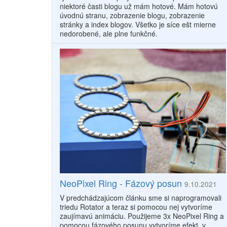
niektoré časti blogu už mám hotové. Mám hotovú
úvodnú stranu, zobrazenie blogu, zobrazenie
stránky a index blogov. Všetko je síce ešt mierne
nedorobené, ale plne funkčné.
NeoPixel Ring - Fázový posun
9.10.2021
V predchádzajúcom článku sme si naprogramovali
triedu Rotator a teraz si pomocou nej vytvoríme
zaujímavú animáciu. Použijeme 3x NeoPixel Ring a
pomocou fázového posunu vytvoríme efekt, v