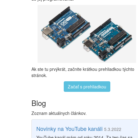
Ak ste tu prvýkrát, začnite krátkou prehliadkou týchto
stránok.
Začať s prehliadkou
Blog
Zoznam aktuálnych článkov.
Novinky na YouTube kanáli
5.3.2022
YouTube kanál mám od roku 2014. Za ten čas sa