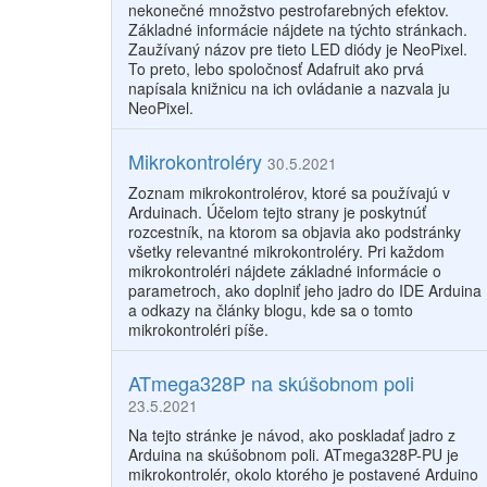
nekonečné množstvo pestrofarebných efektov.
Základné informácie nájdete na týchto stránkach.
Zaužívaný názov pre tieto LED diódy je NeoPixel.
To preto, lebo spoločnosť Adafruit ako prvá
napísala knižnicu na ich ovládanie a nazvala ju
NeoPixel.
Mikrokontroléry
30.5.2021
Zoznam mikrokontrolérov, ktoré sa používajú v
Arduinach. Účelom tejto strany je poskytnúť
rozcestník, na ktorom sa objavia ako podstránky
všetky relevantné mikrokontroléry. Pri každom
mikrokontroléri nájdete základné informácie o
parametroch, ako doplniť jeho jadro do IDE Arduina
a odkazy na články blogu, kde sa o tomto
mikrokontroléri píše.
ATmega328P na skúšobnom poli
23.5.2021
Na tejto stránke je návod, ako poskladať jadro z
Arduina na skúšobnom poli. ATmega328P-PU je
mikrokontrolér, okolo ktorého je postavené Arduino