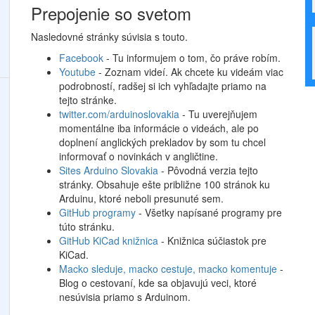
Prepojenie so svetom
Nasledovné stránky súvisia s touto.
Facebook
- Tu informujem o tom, čo práve robím.
Youtube
- Zoznam videí. Ak chcete ku videám viac
podrobností, radšej si ich vyhľadajte priamo na
tejto stránke.
twitter.com/arduinoslovakia
- Tu uverejňujem
momentálne iba informácie o videách, ale po
doplnení anglických prekladov by som tu chcel
informovať o novinkách v angličtine.
Sites Arduino Slovakia
- Pôvodná verzia tejto
stránky. Obsahuje ešte približne 100 stránok ku
Arduinu, ktoré neboli presunuté sem.
GitHub programy
- Všetky napísané programy pre
túto stránku.
GitHub KiCad knižnica
- Knižnica súčiastok pre
KiCad.
Macko sleduje, macko cestuje, macko komentuje
-
Blog o cestovaní, kde sa objavujú veci, ktoré
nesúvisia priamo s Arduinom.