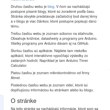
Druhou časťou webu je
blog
. V ňom sa nachádzajú
postupne písané blogy, ktoré sú zoradené podľa času.
Stránka obvykle predstavuje začiatočný bod danej témy
a v blogu je viac článkov, ktoré postupne popisujú danú
tému.
Treťou časťou webu je zoznam súborov na stiahnutie.
Obsahuje knižnice, datasheety a programy pre Arduino.
Všetky programy pre Arduino dávam aj na GitHub.
Štvrtou časťou sú aplikácie. Nájdete tam niekoľko
aplikácií, ktoré interaktívne vypočítajú výsledky zo
zadaných hodnôt. Napríklad je tam Arduino Timer
Calculator.
Piatou časťou je zoznam mikrokontrolérov od firmy
Atmel.
Poslednou časťou webu je zoznam videí, ktoré sú
doplňujúcou informáciou ku stránkam alebo ku blogu.
O stránke
Na tejto stránke sa nachádzajú informácie, ktoré som sa