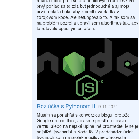
rotácia otočiť proti smeru hodinových ručičiek? Na
prvý pohľad sa to zdá byť jednoduché a aj moja
prvá reakcia bola, aby zmenil dva riadky v
zdrojovom kóde. Ale nefungovalo to. A tak som sa
na problém pozrel a upravil som algoritmus tak, aby
to rotovalo opačným smerom.
Rozlúčka s Pythonom III
9.11.2021
Musím sa ponáhľať s konverziou blogu, pretože
Google na nás tlačí, aby sme prešli na novšiu
verziu, alebo na nejaké úplne iné prostredie. Mne je
najbližší javascript a NodeJS. V predchádzajúcich
týždňoch som na projekte usilovne pracoval a