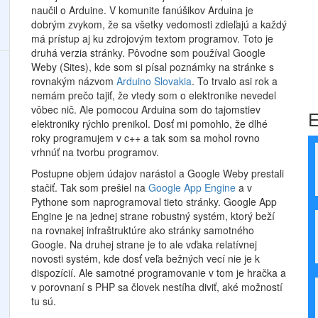
naučil o Arduine. V komunite fanúšikov Arduina je
dobrým zvykom, že sa všetky vedomosti zdieľajú a každý
má prístup aj ku zdrojovým textom programov. Toto je
druhá verzia stránky. Pôvodne som používal Google
Weby (Sites), kde som si písal poznámky na stránke s
rovnakým názvom
Arduino Slovakia
. To trvalo asi rok a
nemám prečo tajiť, že vtedy som o elektronike nevedel
vôbec nič. Ale pomocou Arduina som do tajomstiev
E
elektroniky rýchlo prenikol. Dosť mi pomohlo, že dlhé
roky programujem v c++ a tak som sa mohol rovno
vrhnúť na tvorbu programov.
Postupne objem údajov narástol a Google Weby prestali
stačiť. Tak som prešiel na
Google App Engine
a v
Pythone som naprogramoval tieto stránky. Google App
Engine je na jednej strane robustný systém, ktorý beží
na rovnakej infraštruktúre ako stránky samotného
Google. Na druhej strane je to ale vďaka relatívnej
novosti systém, kde dosť veľa bežných vecí nie je k
dispozícií. Ale samotné programovanie v tom je hračka a
v porovnaní s PHP sa človek nestíha diviť, aké možností
tu sú.