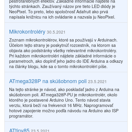
pestrofarebných efektov. Základné informácie nájdete na
týchto stránkach. Zaužívaný názov pre tieto LED diódy je
NeoPixel. To preto, lebo spoločnosť Adafruit ako prvá
napísala knižnicu na ich ovládanie a nazvala ju NeoPixel.
Mikrokontroléry
30.5.2021
Zoznam mikrokontrolérov, ktoré sa používajú v Arduinach.
Účelom tejto strany je poskytnúť rozcestník, na ktorom sa
objavia ako podstránky všetky relevantné mikrokontroléry.
Pri každom mikrokontroléri nájdete základné informácie o
parametroch, ako doplniť jeho jadro do IDE Arduina a odkazy
na články blogu, kde sa o tomto mikrokontroléri píše.
ATmega328P na skúšobnom poli
23.5.2021
Na tejto stránke je návod, ako poskladať jadro z Arduina na
skúšobnom poli. ATmega328P-PU je mikrokontrolér, okolo
ktorého je postavené Arduino Uno. Tento návod stavia
verziu, ktorá beží na frekvencii 16 MHz. Naprogramovať
hotové zapojenie možno podľa návodu na Arduino ako ISP
programátor.
ATtiny85
23.5.2021