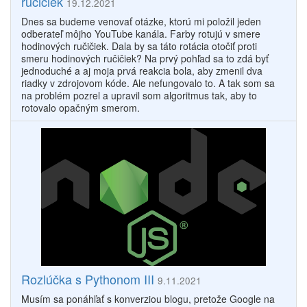
ručičiek
19.12.2021
Dnes sa budeme venovať otázke, ktorú mi položil jeden
odberateľ môjho YouTube kanála. Farby rotujú v smere
hodinových ručičiek. Dala by sa táto rotácia otočiť proti
smeru hodinových ručičiek? Na prvý pohľad sa to zdá byť
jednoduché a aj moja prvá reakcia bola, aby zmenil dva
riadky v zdrojovom kóde. Ale nefungovalo to. A tak som sa
na problém pozrel a upravil som algoritmus tak, aby to
rotovalo opačným smerom.
Rozlúčka s Pythonom III
9.11.2021
Musím sa ponáhľať s konverziou blogu, pretože Google na