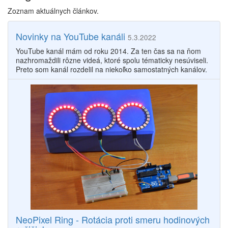
Zoznam aktuálnych článkov.
Novinky na YouTube kanáli
5.3.2022
YouTube kanál mám od roku 2014. Za ten čas sa na ňom
nazhromaždili rôzne videá, ktoré spolu tématicky nesúviseli.
Preto som kanál rozdelil na niekoľko samostatných kanálov.
NeoPixel Ring - Rotácia proti smeru hodinových