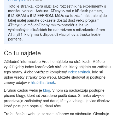
Toto je stránka, ktorá slúži ako rozcestník na experimenty s
menšou verziou Arduina. ATtiny85 má 8 kB flash pamäte,
512 SRAM a 512 EEPROM. Môže sa to zdať málo, ale aj do
takej malej pamäte dokážete dostať dosť veľký program.
ATtiny85 je môj obľúbený mikrokontrolér a iba vo
výnimočných situáciách ho nahrádzam s mikrokontrolérom
ATtiny84, ktorý má k dispozícii viac pinov a trošku lepšie
periférie.
Čo tu nájdete
Základné informácie o Arduine nájdete na stránkach. Môžete
využiť rýchly index koreňových stránok, ktorý nájdete na začiatku
tejto strany. Alebo využijete kompletný
index stránok
, kde sú
úplne všetky stránky toho webu. Môžete sledovať aj postupné
zmeny údajov v
histórii stránok
.
Druhou časťou webu je
blog
. V ňom sa nachádzajú postupne
písané blogy, ktoré sú zoradené podľa času. Stránka obvykle
predstavuje začiatočný bod danej témy a v blogu je viac článkov,
ktoré postupne popisujú danú tému.
Treťou časťou webu je zoznam súborov na stiahnutie. Obsahuje