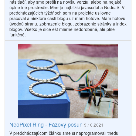
nás tlačí, aby sme prešli na novšiu verziu, alebo na nejaké
úplne iné prostredie. Mne je najbližší javascript a NodeJS. V
predchádzajúcich týždňoch som na projekte usilovne
pracoval a niektoré časti blogu už mám hotové. Mám hotovú
úvodnú stranu, zobrazenie blogu, zobrazenie stránky a index
blogov. Všetko je síce ešt mierne nedorobené, ale plne
funkčné.
NeoPixel Ring - Fázový posun
9.10.2021
V predchádzajúcom článku sme si naprogramovali triedu