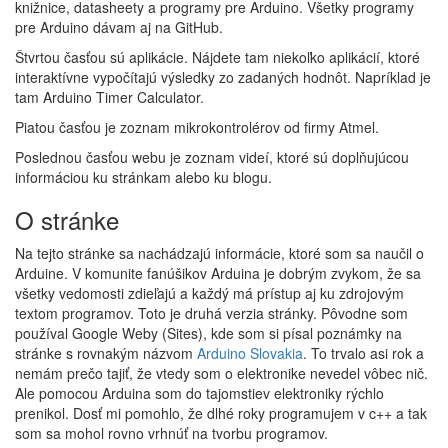
knižnice, datasheety a programy pre Arduino. Všetky programy
pre Arduino dávam aj na GitHub.
Štvrtou časťou sú aplikácie. Nájdete tam niekoľko aplikácií, ktoré
interaktívne vypočítajú výsledky zo zadaných hodnôt. Napríklad je
tam Arduino Timer Calculator.
Piatou časťou je zoznam mikrokontrolérov od firmy Atmel.
Poslednou časťou webu je zoznam videí, ktoré sú doplňujúcou
informáciou ku stránkam alebo ku blogu.
O stránke
Na tejto stránke sa nachádzajú informácie, ktoré som sa naučil o
Arduine. V komunite fanúšikov Arduina je dobrým zvykom, že sa
všetky vedomosti zdieľajú a každý má prístup aj ku zdrojovým
textom programov. Toto je druhá verzia stránky. Pôvodne som
používal Google Weby (Sites), kde som si písal poznámky na
stránke s rovnakým názvom
Arduino Slovakia
. To trvalo asi rok a
nemám prečo tajiť, že vtedy som o elektronike nevedel vôbec nič.
Ale pomocou Arduina som do tajomstiev elektroniky rýchlo
prenikol. Dosť mi pomohlo, že dlhé roky programujem v c++ a tak
som sa mohol rovno vrhnúť na tvorbu programov.