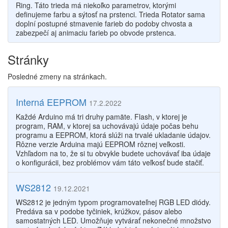
Ring. Táto trieda má niekoľko parametrov, ktorými
definujeme farbu a sýtosť na prstenci. Trieda Rotator sama
doplní postupné stmavenie farieb do podoby chvosta a
zabezpečí aj animaciu farieb po obvode prstenca.
Stránky
Posledné zmeny na stránkach.
Interná EEPROM
17.2.2022
Každé Arduino má tri druhy pamäte. Flash, v ktorej je
program, RAM, v ktorej sa uchovávajú údaje počas behu
programu a EEPROM, ktorá slúži na trvalé ukladanie údajov.
Rôzne verzie Arduina majú EEPROM rôznej veľkosti.
Vzhľadom na to, že si tu obvykle budete uchovávať iba údaje
o konfigurácii, bez problémov vám táto veľkosť bude stačiť.
WS2812
19.12.2021
WS2812 je jedným typom programovateľnej RGB LED diódy.
Predáva sa v podobe tyčiniek, krúžkov, pásov alebo
samostatných LED. Umožňuje vytvárať nekonečné množstvo