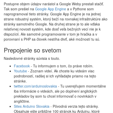
Postupne objem údajov narástol a Google Weby prestali stačiť.
Tak som prešiel na
Google App Engine
a v Pythone som
naprogramoval tieto stránky. Google App Engine je na jednej
strane robustný systém, ktorý beží na rovnakej infraštruktúre ako
stránky samotného Google. Na druhej strane je to ale vďaka
relatívnej novosti systém, kde dosť veľa bežných vecí nie je k
dispozícií. Ale samotné programovanie v tom je hračka a v
porovnaní s PHP sa človek nestíha diviť, aké možností tu sú.
Prepojenie so svetom
Nasledovné stránky súvisia s touto.
Facebook
- Tu informujem o tom, čo práve robím.
Youtube
- Zoznam videí. Ak chcete ku videám viac
podrobností, radšej si ich vyhľadajte priamo na tejto
stránke.
twitter.com/arduinoslovakia
- Tu uverejňujem momentálne
iba informácie o videách, ale po doplnení anglických
prekladov by som tu chcel informovať o novinkách v
angličtine.
Sites Arduino Slovakia
- Pôvodná verzia tejto stránky.
Obsahuje ešte približne 100 stránok ku Arduinu, ktoré