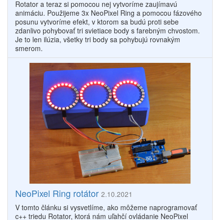
Rotator a teraz si pomocou nej vytvoríme zaujímavú
animáciu. Použijeme 3x NeoPixel Ring a pomocou fázového
posunu vytvoríme efekt, v ktorom sa budú proti sebe
zdanlivo pohybovať tri svietiace body s farebným chvostom.
Je to len ilúzia, všetky tri body sa pohybujú rovnakým
smerom.
NeoPixel Ring rotátor
2.10.2021
V tomto článku si vysvetlíme, ako môžeme naprogramovať
c++ triedu Rotator, ktorá nám uľahčí ovládanie NeoPixel