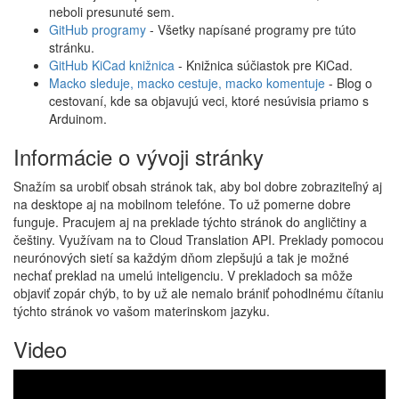
neboli presunuté sem.
GitHub programy
- Všetky napísané programy pre túto
stránku.
GitHub KiCad knižnica
- Knižnica súčiastok pre KiCad.
Macko sleduje, macko cestuje, macko komentuje
- Blog o
cestovaní, kde sa objavujú veci, ktoré nesúvisia priamo s
Arduinom.
Informácie o vývoji stránky
Snažím sa urobiť obsah stránok tak, aby bol dobre zobraziteľný aj
na desktope aj na mobilnom telefóne. To už pomerne dobre
funguje. Pracujem aj na preklade týchto stránok do angličtiny a
češtiny. Využívam na to Cloud Translation API. Preklady pomocou
neurónových sietí sa každým dňom zlepšujú a tak je možné
nechať preklad na umelú inteligenciu. V prekladoch sa môže
objaviť zopár chýb, to by už ale nemalo brániť pohodlnému čítaniu
týchto stránok vo vašom materinskom jazyku.
Video