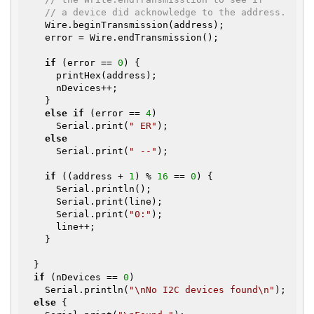
// a device did acknowledge to the address.
    Wire.beginTransmission(address);

    error = Wire.endTransmission();

if
 (error == 
0
) {

      printHex(address);

      nDevices++;

    }

else
if
 (error == 
4
)

      Serial.print(
" ER"
);

else
      Serial.print(
" --"
);

if
 ((address + 
1
) % 
16
 == 
0
) {

      Serial.println();

      Serial.print(line);

      Serial.print(
"0:"
);

      line++;

    }

  }

if
 (nDevices == 
0
)

    Serial.println(
"\nNo I2C devices found\n"
);

else
 {
