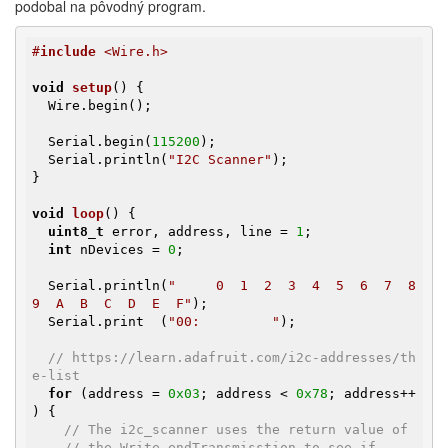
podobal na pôvodný program.
#
include
 <Wire.h>
void
setup
()
{

  Wire.begin();

  Serial.begin(
115200
);

  Serial.println(
"I2C Scanner"
);

}

void
loop
()
{

uint8_t
 error, address, line = 
1
;

int
 nDevices = 
0
;

  Serial.println(
"     0  1  2  3  4  5  6  7  8  
9  A  B  C  D  E  F"
);

  Serial.print  (
"00:         "
);

// https://learn.adafruit.com/i2c-addresses/th
e-list
for
 (address = 
0x03
; address < 
0x78
; address++ 
) {

// The i2c_scanner uses the return value of
// the Write.endTransmisstion to see if