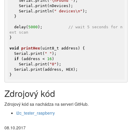
    Serial.print(
"\nFound "
);

    Serial.print(nDevices);

    Serial.println(
" devices\n"
);

  }

  delay(
5000
);           
// wait 5 seconds for n
ext scan
}

void
printHex
(uint8_t address)
{

  Serial.print(
" "
);

if
 (address < 
16
)

    Serial.print(
"0"
);

  Serial.print(address, HEX);

}
Zdrojový kód
Zdrojový kód sa nachádza na serveri GitHub.
i2c_tester_raspberry
08.10.2017