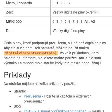
Micro, Leonardo
0, 1, 2, 3, 7
Zero
Všetky digitálne piny okrem 4
MKR1000
0, 1, 4, 5, 6, 7, 8, 9, A1, A2
Due
Všetky digitálne piny.
Čísla pinov, ktoré podporujú prerušenia, sú iné než digitálne piny.
Aby ste si ich nemuseli pamätať, môžete použiť makro
. Vo veľa príkladoch, ktoré
digitalPinToInterrupt(pin)
nájdete na Internete, nie je toto makro použité. Ani ja nie som
výnimkou a mnohé moje staršie kódy toto makro nepoužívajú.
Príklady
Na stránke nájdete niekoľko príkladov použitia.
Stránky
Prerušenia
- Pozrite si kapitolu o externých
prerušeniach.
Blog
DS1307 a signál obdĺžnikového priebehu
- Reakcia