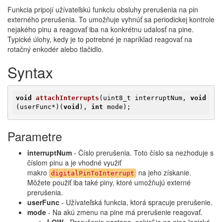
Funkcia pripojí užívateľskú funkciu obsluhy prerušenia na pin
externého prerušenia. To umožňuje vyhnúť sa periodickej kontrole
nejakého pinu a reagovať iba na konkrétnu udalosť na pine.
Typické úlohy, kedy je to potrebné je napríklad reagovať na
rotačný enkodér alebo tlačidlo.
Syntax
void
attachInterrupts
(uint8_t interruptNum, 
void
(userFunc*)
(
void
)
, 
int
 mode)
;
Parametre
interruptNum
- Číslo prerušenia. Toto číslo sa nezhoduje s
číslom pinu a je vhodné využiť
makro
na jeho získanie.
digitalPinToInterrupt
Môžete použiť iba také piny, ktoré umožňujú externé
prerušenia.
userFunc
- Užívateľská funkcia, ktorá spracuje prerušenie.
mode
- Na akú zmenu na pine má prerušenie reagovať.