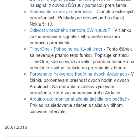
na signál z obvodu DS1307 pomocou prerušenia.
Sledovanie externých prerušení
- Článok o externých
prerušeniach. Príklady pre sériový port a displej
Nokia 5110.
Citlivosť vibračného senzora SW-18020P
- V článku
zaznamenávam signály z vibračného senzora
pomocou prerušenia.
TimerOne - Pohodlne na 16-bit timer
- Tento článok
sa nevenuje priamo tejto funkcii. Popisuje knižnicu
TimeOne, kde sa využíva veľmi podobná technika na
pripojenie vlastnej funkcie na prerušenie z timera.
Porovnanie frekvencie hodín na dvoch Arduinach
- V
článku porovnávam presnosť dvoch hodín v dvoch
Arduinach. Na meranie rozdielov využívam
prerušenia, ktoré zaznamenáva tretie Arduino.
Arduino ako monitor stlačenia tlačidla pre počítač
-
Príklad na sledovanie stlačenia tlačidla v dlhom
časovom intervale.
20.07.2016