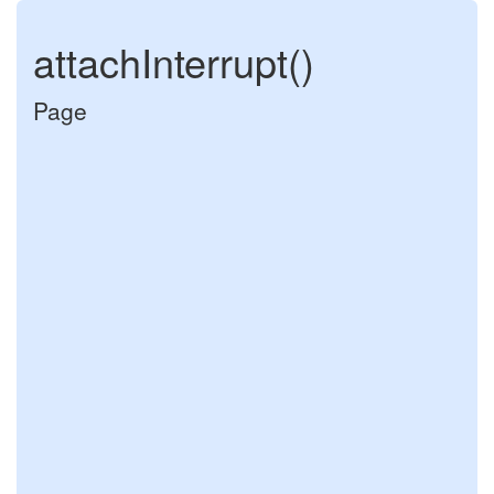
attachInterrupt()
Page