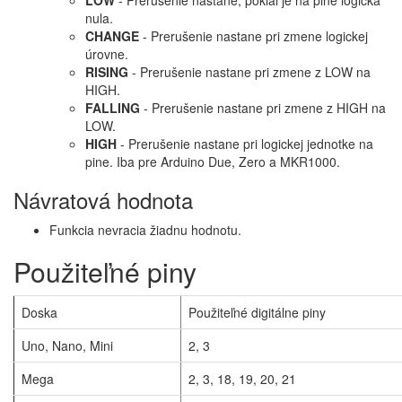
LOW
- Prerušenie nastane, pokiaľ je na pine logická
nula.
CHANGE
- Prerušenie nastane pri zmene logickej
úrovne.
RISING
- Prerušenie nastane pri zmene z LOW na
HIGH.
FALLING
- Prerušenie nastane pri zmene z HIGH na
LOW.
HIGH
- Prerušenie nastane pri logickej jednotke na
pine. Iba pre Arduino Due, Zero a MKR1000.
Návratová hodnota
Funkcia nevracia žiadnu hodnotu.
Použiteľné piny
Doska
Použiteľné digitálne piny
Uno, Nano, Mini
2, 3
Mega
2, 3, 18, 19, 20, 21