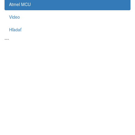
Atmel MCU
Video
Hľadať
---