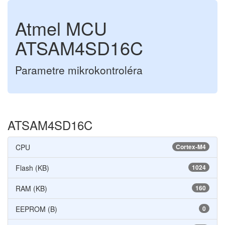
Atmel MCU
ATSAM4SD16C
Parametre mikrokontroléra
ATSAM4SD16C
CPU
Cortex-M4
Flash (KB)
1024
RAM (KB)
160
EEPROM (B)
0