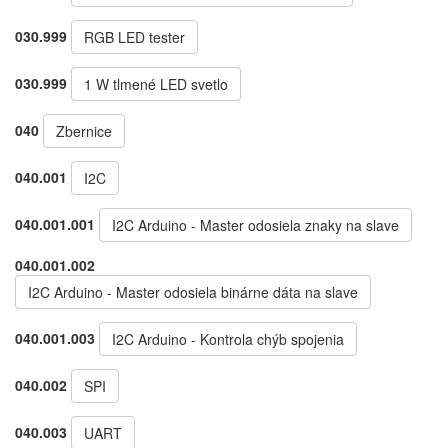
030.999
RGB LED tester
030.999
1 W tlmené LED svetlo
040
Zbernice
040.001
I2C
040.001.001
I2C Arduino - Master odosiela znaky na slave
040.001.002
I2C Arduino - Master odosiela binárne dáta na slave
040.001.003
I2C Arduino - Kontrola chýb spojenia
040.002
SPI
040.003
UART