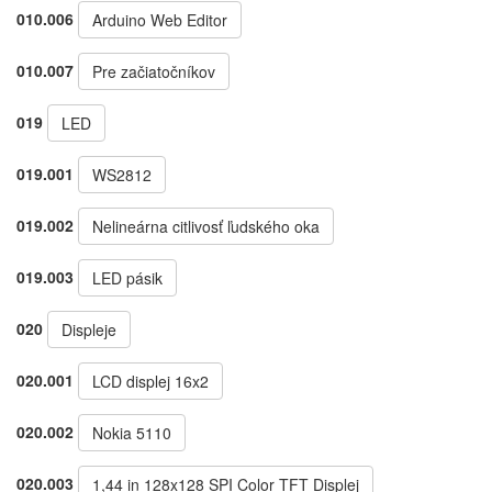
010.006
Arduino Web Editor
010.007
Pre začiatočníkov
019
LED
019.001
WS2812
019.002
Nelineárna citlivosť ľudského oka
019.003
LED pásik
020
Displeje
020.001
LCD displej 16x2
020.002
Nokia 5110
020.003
1,44 in 128x128 SPI Color TFT Displej