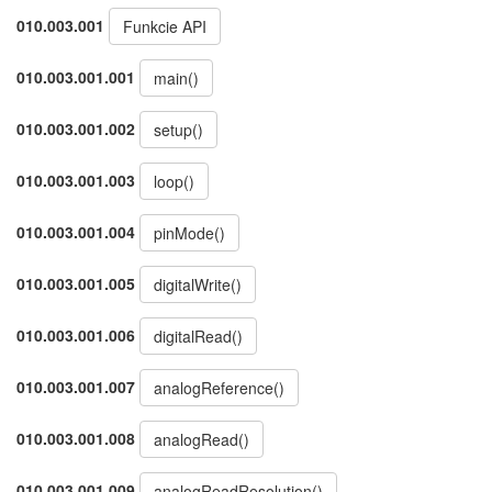
010.003.001
Funkcie API
010.003.001.001
main()
010.003.001.002
setup()
010.003.001.003
loop()
010.003.001.004
pinMode()
010.003.001.005
digitalWrite()
010.003.001.006
digitalRead()
010.003.001.007
analogReference()
010.003.001.008
analogRead()
010.003.001.009
analogReadResolution()