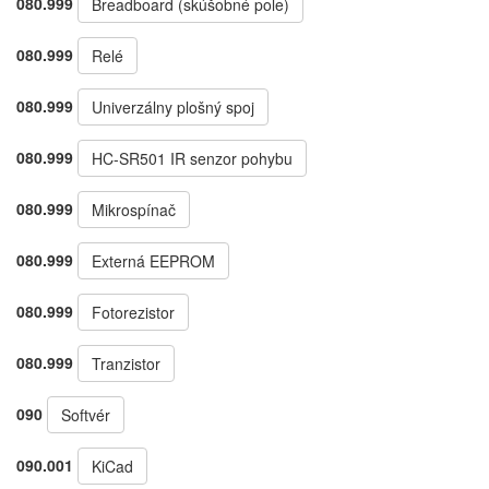
080.999
Breadboard (skúšobné pole)
080.999
Relé
080.999
Univerzálny plošný spoj
080.999
HC-SR501 IR senzor pohybu
080.999
Mikrospínač
080.999
Externá EEPROM
080.999
Fotorezistor
080.999
Tranzistor
090
Softvér
090.001
KiCad