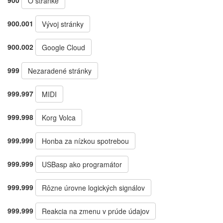
900
O stránke
900.001
Vývoj stránky
900.002
Google Cloud
999
Nezaradené stránky
999.997
MIDI
999.998
Korg Volca
999.999
Honba za nízkou spotrebou
999.999
USBasp ako programátor
999.999
Rôzne úrovne logických signálov
999.999
Reakcia na zmenu v prúde údajov