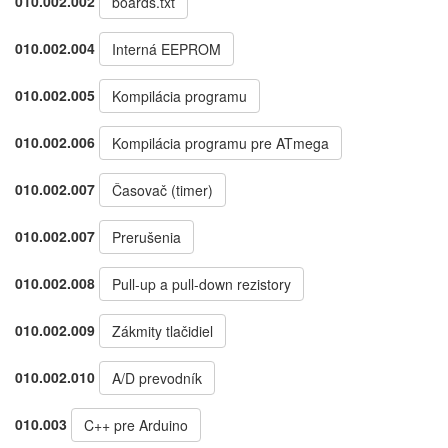
010.002.002
boards.txt
010.002.004
Interná EEPROM
010.002.005
Kompilácia programu
010.002.006
Kompilácia programu pre ATmega
010.002.007
Časovač (timer)
010.002.007
Prerušenia
010.002.008
Pull-up a pull-down rezistory
010.002.009
Zákmity tlačidiel
010.002.010
A/D prevodník
010.003
C++ pre Arduino