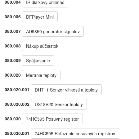
080.004
IR diaľkový prijímač
080.006
DFPlayer Mini
080.007
AD9850 generátor signálov
080.008
Nákup súčiastok
080.009
Spájkovanie
080.020
Meranie teploty
080.020.001
DHT11 Senzor vlhkosti a teploty
080.020.002
DS18B20 Senzor teploty
080.030
74HC595 Posuvný register
080.030.001
74HC595 Reťazenie posuvných registrov