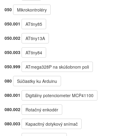
050
Mikrokontroléry
050.001
ATtiny85
050.002
ATtiny13A
050.003
ATtiny84
050.999
ATmega328P na skúšobnom poli
080
Súčiastky ku Arduinu
080.001
Digitálny potenciometer MCP41100
080.002
Rotačný enkodér
080.003
Kapacitný dotykový snímač