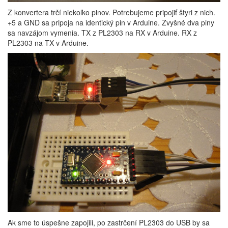
Z konvertera trčí niekoľko pinov. Potrebujeme pripojiť štyri z nich.
+5 a GND sa pripoja na identický pin v Arduine. Zvyšné dva piny
sa navzájom vymenia. TX z PL2303 na RX v Arduine. RX z
PL2303 na TX v Arduine.
Ak sme to úspešne zapojili, po zastrčení PL2303 do USB by sa