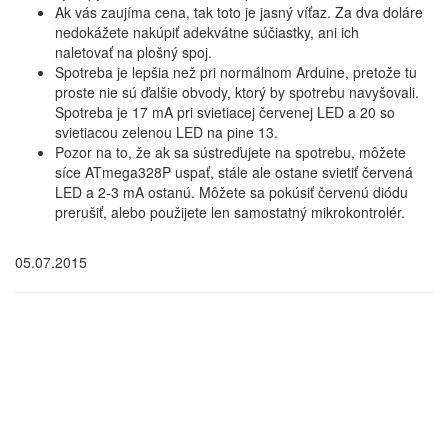
Ak vás zaujíma cena, tak toto je jasný víťaz. Za dva doláre
nedokážete nakúpiť adekvátne súčiastky, ani ich
naletovať na plošný spoj.
Spotreba je lepšia než pri normálnom Arduine, pretože tu
proste nie sú ďalšie obvody, ktorý by spotrebu navyšovali.
Spotreba je 17 mA pri svietiacej červenej LED a 20 so
svietiacou zelenou LED na pine 13.
Pozor na to, že ak sa sústreďujete na spotrebu, môžete
síce ATmega328P uspať, stále ale ostane svietiť červená
LED a 2-3 mA ostanú. Môžete sa pokúsiť červenú diódu
prerušiť, alebo použijete len samostatný mikrokontrolér.
05.07.2015