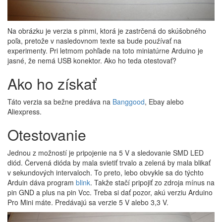
Na obrázku je verzia s pinmi, ktorá je zastrčená do skúšobného
poľa, pretože v nasledovnom texte sa bude pouźívať na
experimenty. Pri letmom pohľade na toto miniatúrne Arduino je
jasné, že nemá USB konektor. Ako ho teda otestovať?
Ako ho získať
Táto verzia sa bežne predáva na
Banggood
, Ebay alebo
Aliexpress.
Otestovanie
Jednou z možností je pripojenie na 5 V a sledovanie SMD LED
diód. Červená dióda by mala svietiť trvalo a zelená by mala blikať
v sekundových intervaloch. To preto, lebo obvykle sa do týchto
Arduin dáva program
blink
. Takže stačí pripojiť zo zdroja mínus na
pin GND a plus na pin Vcc. Treba si dať pozor, akú verziu Arduino
Pro Mini máte. Predávajú sa verzie 5 V alebo 3,3 V.