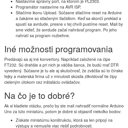
Nastavíme správny port, na ktorom je PL2303.
Programátor nastavíme na AVR ISP.
Stlačíme ikonu Upload. Súčasne stlačíme reset na Arduine
a čakáme so stlačeným tlačidlom. Keď sa skončí preklad a
spustí sa avrdude, presne v tej chvíli pustíme reset. Mali by
sme vidieť, že avrdude začal nahrávať program. Po jeho
nahratí sa program rozbehne.
Iné možnosti programovania
Predávajú sa aj iné konvertory. Napríklad založené na ćipe
FT232. Sú drahšie a pri nich je väčšia šanca, že budú mať DTR
vyvedený. Súčasne je tu ale aj skutočnosť, že zväčša sú to čínske
fejky a materská firma už v minulosti skúsila zlikvidovať tie čipy
cieleným útokom cez inštaláciu ovládačov.
Na čo je to dobré?
Ak si kladiete otázku, prečo by ste mali nahradiť normálne Arduino
Uno za túto miniatúru, potom je dobré si objasniť niekoľko bodov:
Získate miniatúrnu konštrukciu, ktorá sa len pripojí na
výstupy a nemusíte viac riešiť podrobnosti.