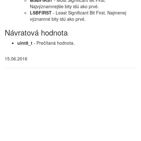
MSBFIRST
- Most Significant Bit First.
Najvýznamnejšie bity idú ako prvé.
LSBFIRST
- Least Significant Bit First. Najmenej
významné bity idú ako prvé.
Návratová hodnota
uint8_t
- Prečítaná hodnota.
15.06.2016