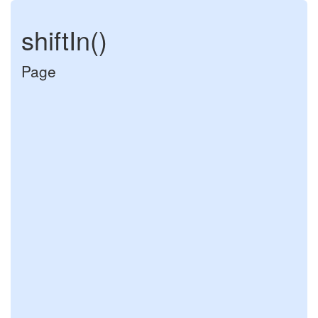
shiftIn()
Page