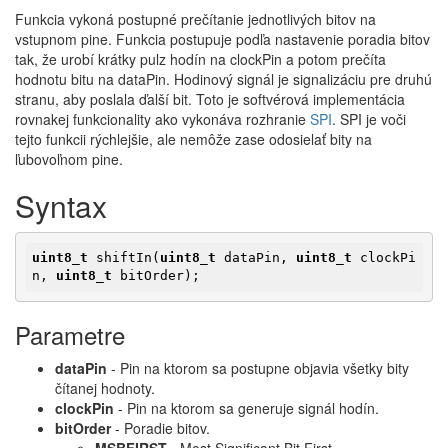
Funkcia vykoná postupné prečítanie jednotlivých bitov na
vstupnom pine. Funkcia postupuje podľa nastavenie poradia bitov
tak, že urobí krátky pulz hodín na clockPin a potom prečíta
hodnotu bitu na dataPin. Hodinový signál je signalizáciu pre druhú
stranu, aby poslala ďalší bit. Toto je softvérová implementácia
rovnakej funkcionality ako vykonáva rozhranie
SPI
. SPI je voči
tejto funkcii rýchlejšie, ale nemôže zase odosielať bity na
ľubovoľnom pine.
Syntax
uint8_t
 shiftIn(
uint8_t
 dataPin, 
uint8_t
 clockPi
n, 
uint8_t
 bitOrder);
Parametre
dataPin
- Pin na ktorom sa postupne objavia všetky bity
čítanej hodnoty.
clockPin
- Pin na ktorom sa generuje signál hodín.
bitOrder
- Poradie bitov.