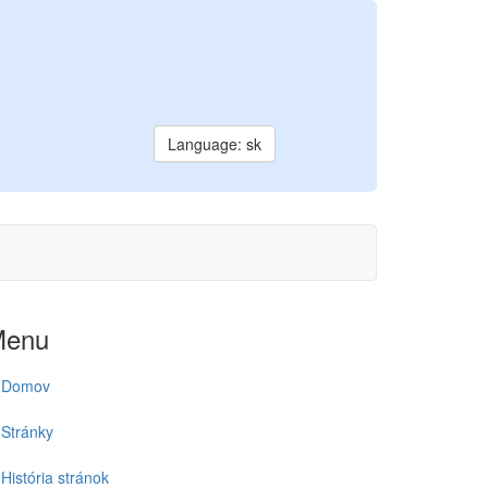
Language: sk
Menu
Domov
Stránky
História stránok