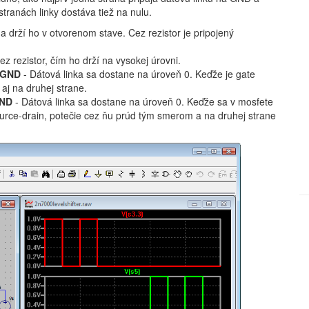
tranách linky dostáva tiež na nulu.
a drží ho v otvorenom stave. Cez rezistor je pripojený
ez rezistor, čím ho drží na vysokej úrovni.
a GND
- Dátová linka sa dostane na úroveň 0. Keďže je gate
aj na druhej strane.
GND
- Dátová linka sa dostane na úroveň 0. Keďže sa v mosfete
rce-drain, potečie cez ňu prúd tým smerom a na druhej strane