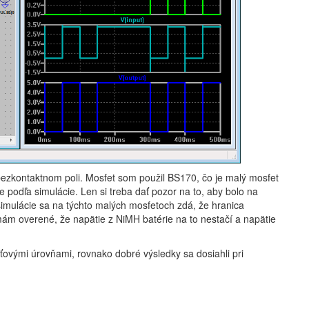
bezkontaktnom poli. Mosfet som použil BS170, čo je malý mosfet
 podľa simulácie. Len si treba dať pozor na to, aby bolo na
 simulácie sa na týchto malých mosfetoch zdá, že hranica
mám overené, že napätie z NiMH batérie na to nestačí a napätie
ťovými úrovňami, rovnako dobré výsledky sa dosiahli pri