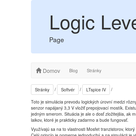
Logic Leve
Page
Domov
Blog
Stránky
/
/
/
Stránky
Softvér
LTspice IV
Toto je simulácia prevodu logických úrovní medzi rôz
senzor napájaný 3,3 V vložiť prepojovací mostík. Exist
jedným smerom. Situácia je ale o dosť zložitejšia, ak m
laikov, ktoré je prakticky zadarmo a bude fungovať.
Využívajú sa na to vlastnosti Mosfet tranzistorov, kto
Celý princíp je pomerne jednoduchý a na simulácii je v