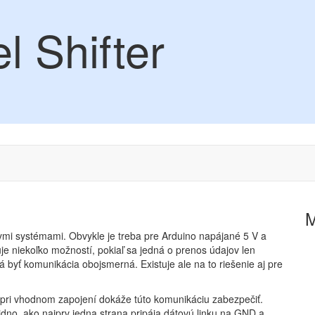
l Shifter
nymi systémami. Obvykle je treba pre Arduino napájané 5 V a
uje niekoľko možností, pokiaľ sa jedná o prenos údajov len
á byť komunikácia obojsmerná. Existuje ale na to riešenie aj pre
rý pri vhodnom zapojení dokáže túto komunikáciu zabezpečiť.
idno, ako najprv jedna strana pripája dátovú linku na GND a