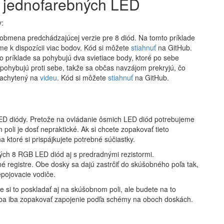
 jednofarebných LED
y:
 obmena predchádzajúcej verzie pre 8 diód. Na tomto príklade
me k dispozícii viac bodov. Kód si môžete
stiahnuť
na GitHub.
o príklade sa pohybujú dva svietiace body, ktoré po sebe
ohybujú proti sebe, takže sa občas navzájom prekryjú, čo
 zachytený na
videu
. Kód si môžete
stiahnuť
na GitHub.
ED diódy. Pretože na ovládanie ôsmich LED diód potrebujeme
oli je dosť nepraktické. Ak si chcete zopakovať tieto
 ktoré si prispájkujete potrebné súčiastky.
ných 8 RGB LED diód aj s predradnými rezistormi.
né registre. Obe dosky sa dajú zastrčiť do skúšobného poľa tak,
epojovacie vodiče.
e si to poskladať aj na skúšobnom poli, ale budete na to
eba iba zopakovať zapojenie podľa schémy na oboch doskách.