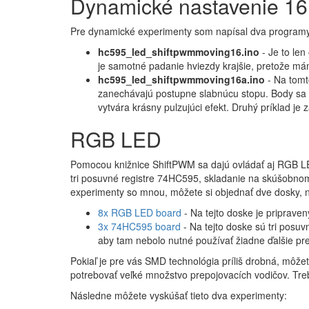
Dynamické nastavenie 16
Pre dynamické experimenty som napísal dva program
hc595_led_shiftpwmmoving16.ino
- Je to len
je samotné padanie hviezdy krajšie, pretože má
hc595_led_shiftpwmmoving16a.ino
- Na tomt
zanechávajú postupne slabnúcu stopu. Body sa p
vytvára krásny pulzujúci efekt. Druhý príklad je
RGB LED
Pomocou knižnice ShiftPWM sa dajú ovládať aj RGB L
tri posuvné registre 74HC595, skladanie na skúšobnom p
experimenty so mnou, môžete si objednať dve dosky, na
8x RGB LED board
- Na tejto doske je priprave
3x 74HC595 board
- Na tejto doske sú tri posuv
aby tam nebolo nutné používať žiadne ďalšie pr
Pokiaľ je pre vás SMD technológia príliš drobná, môžet
potrebovať veľké množstvo prepojovacích vodičov. Tr
Následne môžete vyskúšať tieto dva experimenty: