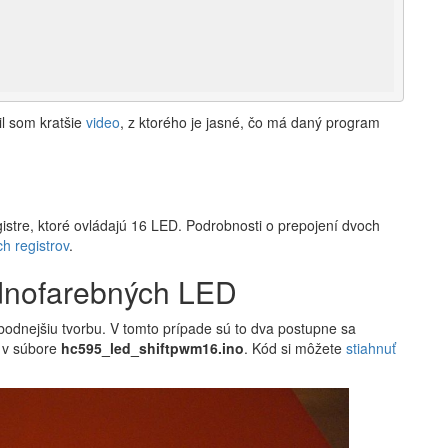
il som kratšie
video
, z ktorého je jasné, čo má daný program
istre, ktoré ovládajú 16 LED. Podrobnosti o prepojení dvoch
h registrov
.
ednofarebných LED
obodnejšiu tvorbu. V tomto prípade sú to dva postupne sa
e v súbore
hc595_led_shiftpwm16.ino
. Kód si môžete
stiahnuť