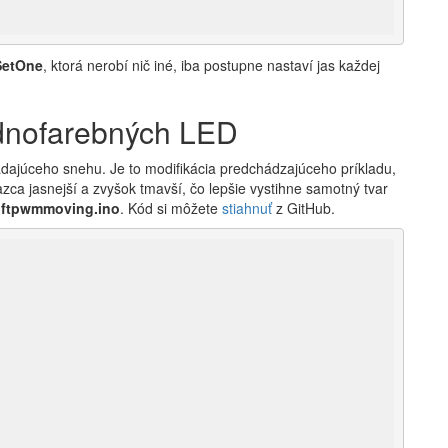
SetOne
, ktorá nerobí nič iné, iba postupne nastaví jas každej
dnofarebných LED
adajúceho snehu. Je to modifikácia predchádzajúceho príkladu,
azca jasnejší a zvyšok tmavší, čo lepšie vystihne samotný tvar
iftpwmmoving.ino
. Kód si môžete
stiahnuť
z GitHub.