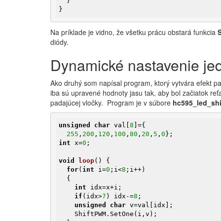
  }  

}
Na príklade je vidno, že všetku prácu obstará funkcia
diódy.
Dynamické nastavenie je
Ako druhý som napísal program, ktorý vytvára efekt p
iba sú upravené hodnoty jasu tak, aby bol začiatok reť
padajúcej vločky. Program je v súbore
hc595_led_sh
unsigned
char
 val[
8
]={

255
,
200
,
120
,
100
,
80
,
20
,
5
,
0
int
 x=
0
;

void
loop
()
{

for
(
int
 i=
0
;i<
8
;i++)

  {

int
 idx=x+i;

if
(idx>
7
) idx-=
8
;

unsigned
char
 v=val[idx];  

    ShiftPWM.SetOne(i,v);  
