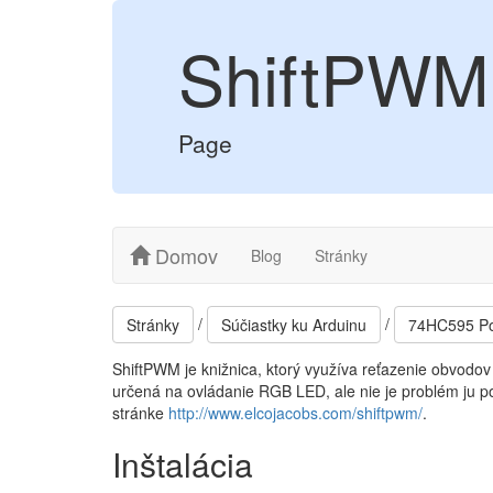
ShiftPWM
Page
Domov
Blog
Stránky
/
/
Stránky
Súčiastky ku Arduinu
74HC595 Po
ShiftPWM je knižnica, ktorý využíva reťazenie obvod
určená na ovládanie RGB LED, ale nie je problém ju p
stránke
http://www.elcojacobs.com/shiftpwm/
.
Inštalácia