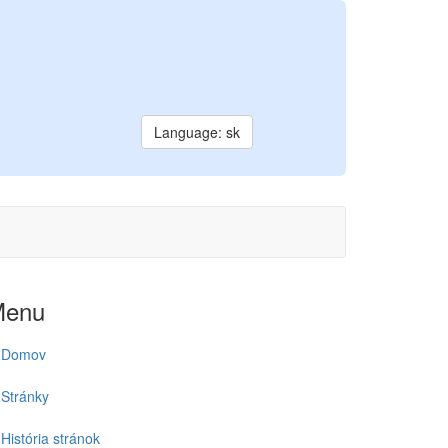
Language: sk
Menu
Domov
Stránky
História stránok