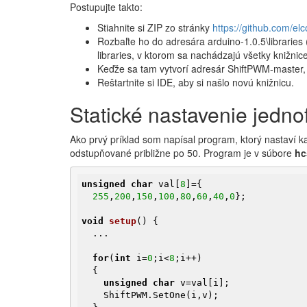
Postupujte takto:
Stiahnite si ZIP zo stránky
https://github.com/el
Rozbaľte ho do adresára arduino-1.0.5\libraries
libraries, v ktorom sa nachádzajú všetky knižnice
Keďže sa tam vytvorí adresár ShiftPWM-master
Reštartnite si IDE, aby si našlo novú knižnicu.
Statické nastavenie jedn
Ako prvý príklad som napísal program, ktorý nastaví k
odstupňované približne po 50. Program je v súbore
hc
unsigned
char
 val[
8
]={

255
,
200
,
150
,
100
,
80
,
60
,
40
,
0
};

void
setup
()
{

  ...

for
(
int
 i=
0
;i<
8
;i++)

  {

unsigned
char
 v=val[i];  

    ShiftPWM.SetOne(i,v);  
