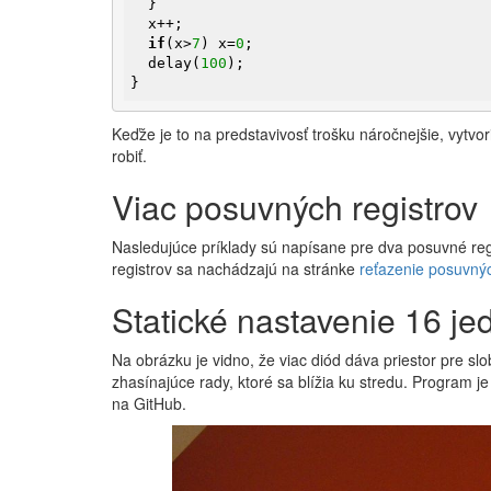
  }

  x++;  

if
(x>
7
) x=
0
;

  delay(
100
);

}
Keďže je to na predstavivosť trošku náročnejšie, vytvor
robiť.
Viac posuvných registrov
Nasledujúce príklady sú napísane pre dva posuvné reg
registrov sa nachádzajú na stránke
reťazenie posuvnýc
Statické nastavenie 16 j
Na obrázku je vidno, že viac diód dáva priestor pre sl
zhasínajúce rady, ktoré sa blížia ku stredu. Program j
na GitHub.