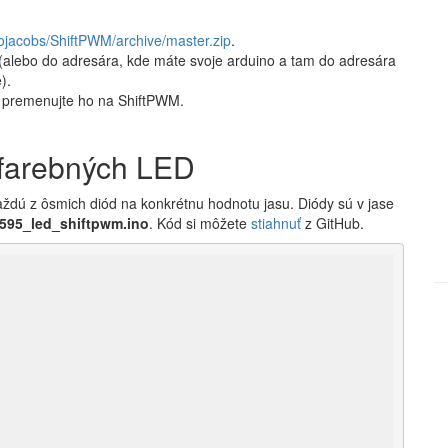
cojacobs/ShiftPWM/archive/master.zip
.
 (alebo do adresára, kde máte svoje arduino a tam do adresára
).
, premenujte ho na ShiftPWM.
ofarebných LED
aždú z ôsmich diód na konkrétnu hodnotu jasu. Diódy sú v jase
595_led_shiftpwm.ino
. Kód si môžete
stiahnuť
z GitHub.