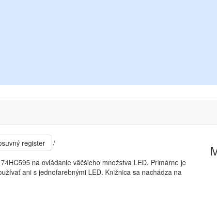
/
suvný register
ov 74HC595 na ovládanie väčšieho množstva LED. Primárne je
oužívať ani s jednofarebnými LED. Knižnica sa nachádza na