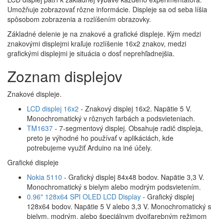
Umožňuje zobrazovať rôzne informácie. Displeje sa od seba líšia
spôsobom zobrazenia a rozlíšením obrazovky.
Základné delenie je na znakové a grafické displeje. Kým medzi
znakovými displejmi kraľuje rozlíšenie 16x2 znakov, medzi
grafickými displejmi je situácia o dosť neprehľadnejšia.
Zoznam displejov
Znakové displeje.
LCD displej 16x2
- Znakový displej 16x2. Napätie 5 V.
Monochromatický v rôznych farbách a podsvieteniach.
TM1637
- 7-segmentový displej. Obsahuje radič displeja,
preto je výhodné ho používať v aplikáciách, kde
potrebujeme využiť Arduino na iné účely.
Grafické displeje
Nokia 5110
- Grafický displej 84x48 bodov. Napätie 3,3 V.
Monochromatický s bielym alebo modrým podsvietením.
0.96" 128x64 SPI OLED LCD Display
- Grafický displej
128x64 bodov. Napätie 5 V alebo 3,3 V. Monochromatický s
bielym, modrým, alebo špeciálnym dvojfarebným režimom