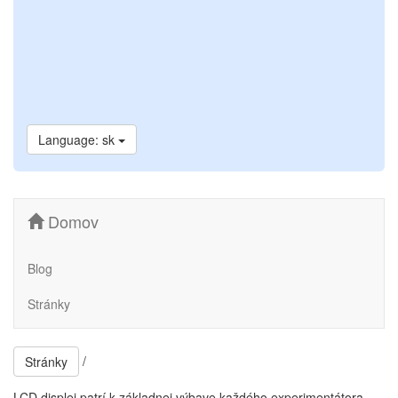
Language: sk
Domov
Blog
Stránky
/
Stránky
LCD displej patrí k základnej výbave každého experimentátora.