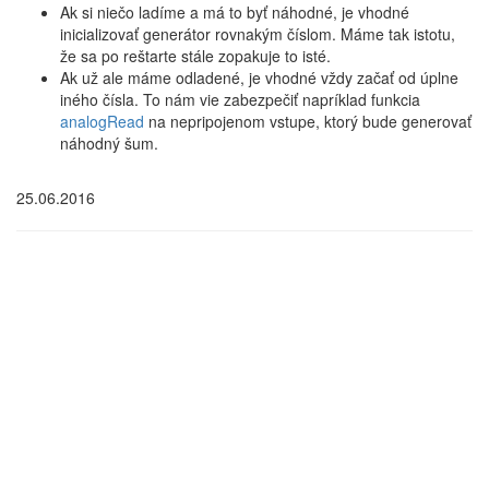
Ak si niečo ladíme a má to byť náhodné, je vhodné
inicializovať generátor rovnakým číslom. Máme tak istotu,
že sa po reštarte stále zopakuje to isté.
Ak už ale máme odladené, je vhodné vždy začať od úplne
iného čísla. To nám vie zabezpečiť napríklad funkcia
analogRead
na nepripojenom vstupe, ktorý bude generovať
náhodný šum.
25.06.2016