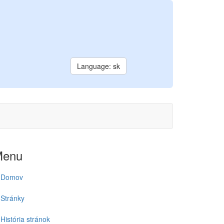
Language: sk
Menu
Domov
Stránky
História stránok