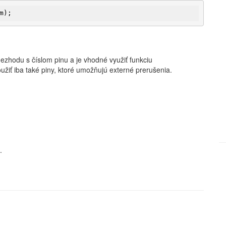
m)
;
nezhodu s číslom pinu a je vhodné využiť funkciu
oužiť iba také piny, ktoré umožňujú externé prerušenia.
.