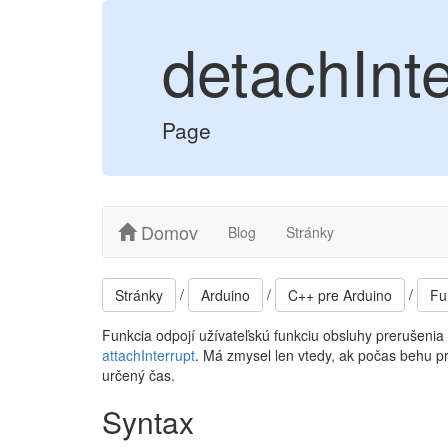
detachInte
Page
Domov
Blog
Stránky
/
/
/
Stránky
Arduino
C++ pre Arduino
Fu
Funkcia odpojí užívateľskú funkciu obsluhy prerušenia
attachInterrupt
. Má zmysel len vtedy, ak počas behu pr
určený čas.
Syntax