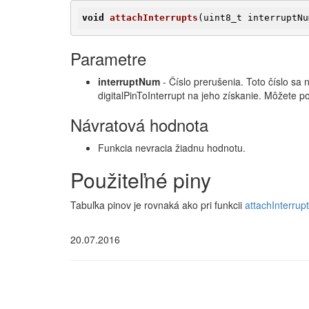
void
attachInterrupts
(uint8_t interruptNu
Parametre
interruptNum
- Číslo prerušenia. Toto číslo sa 
digitalPinToInterrupt na jeho získanie. Môžete p
Návratová hodnota
Funkcia nevracia žiadnu hodnotu.
Použiteľné piny
Tabuľka pinov je rovnaká ako pri funkcii
attachInterrupt
20.07.2016