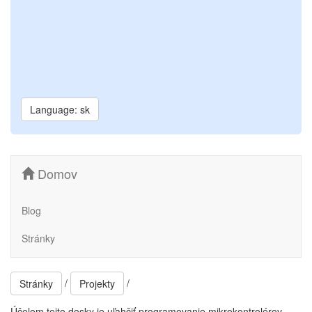
Language: sk
Domov
Blog
Stránky
/
/
Stránky
Projekty
Účelom tejto dosky je uľahčiť programovanie mikrokontrolérov