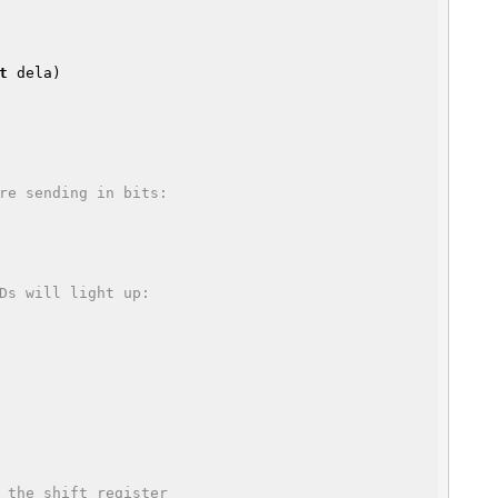
t
 dela)
re sending in bits:
Ds will light up:
 the shift register