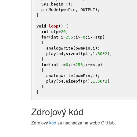
  SPI.begin ();

  pinMode(pwmPin, OUTPUT);

}

void
loop
()
{

int
 stp=
20
;

for
(
int
 i=
255
;i>=
0
;i-=stp)

  {

    analogWrite(pwmPin,i);

    play(p4,
sizeof
(p4),
1
,
50
*
2
);

  }

for
(
int
 i=
0
;i<
256
;i+=stp)

  {

    analogWrite(pwmPin,i);

    play(p4,
sizeof
(p4),
1
,
50
*
2
);

  }

}
Zdrojový kód
Zdrojový
kód
sa nachádza na webe GitHub.