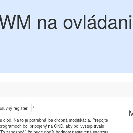
PWM na ovládani
/
suvný register
iód. Na to je potrebná iba drobná modifikácia. Prepojte
programoch bol pripojený na GND, aby bol výstup trvale
 To zabezpečí, že bude podľa hodnoty nastavená intenzita