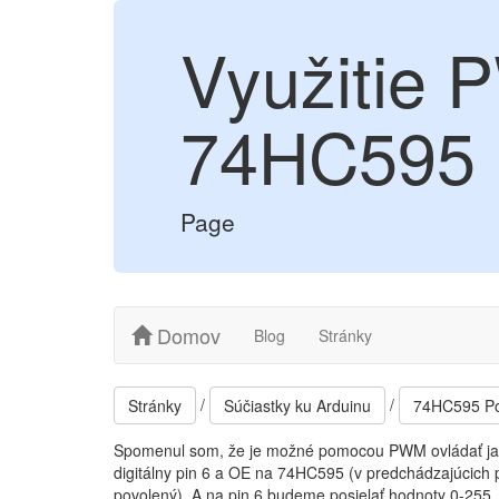
Využitie 
74HC595
Page
Domov
Blog
Stránky
/
/
Stránky
Súčiastky ku Arduinu
74HC595 Po
Spomenul som, že je možné pomocou PWM ovládať jas d
digitálny pin 6 a OE na 74HC595 (v predchádzajúcich 
povolený). A na pin 6 budeme posielať hodnoty 0-255.