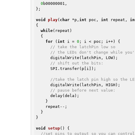
0
b00000001,

};

void
play
(
char
 *p,
int
 poc, 
int
 repeat, 
in
{

while
(repeat)

  {

for
 (
int
 i = 
0
; i < poc; i++) {

// take the latchPin low so 
// the LEDs don't change while you'
      digitalWrite(latchPin, LOW);

// shift out the bits:
      SPI.transfer(p[i]);

//take the latch pin high so the LE
      digitalWrite(latchPin, HIGH);

// pause before next value:
      delay(dela);

    }

    repeat--;

  }

}

void
setup
()
{

//set pins to output so you can control