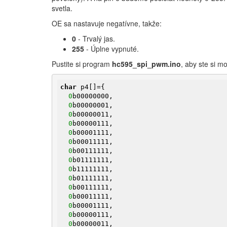
svetla.
OE sa nastavuje negatívne, takže:
0
- Trvalý jas.
255
- Úplne vypnuté.
Pustite si program
hc595_spi_pwm.ino
, aby ste si mo
char
 p4[]={

0
b00000000,

0
b00000001,

0
b00000011,

0
b00000111,

0
b00001111,

0
b00011111,

0
b00111111,

0
b01111111,

0
b11111111,

0
b01111111,

0
b00111111,

0
b00011111,

0
b00001111,

0
b00000111,

0
b00000011,
