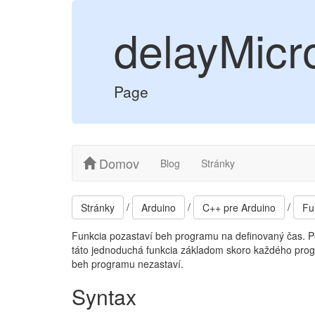
delayMicr
Page
Domov
Blog
Stránky
/
/
/
Stránky
Arduino
C++ pre Arduino
Fu
Funkcia pozastaví beh programu na definovaný čas. Pok
táto jednoduchá funkcia základom skoro každého progr
beh programu nezastaví.
Syntax