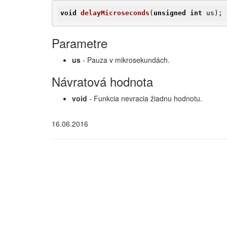
void
delayMicroseconds
(
unsigned
int
 us)
;
Parametre
us
- Pauza v mikrosekundách.
Návratová hodnota
void
- Funkcia nevracia žiadnu hodnotu.
16.06.2016