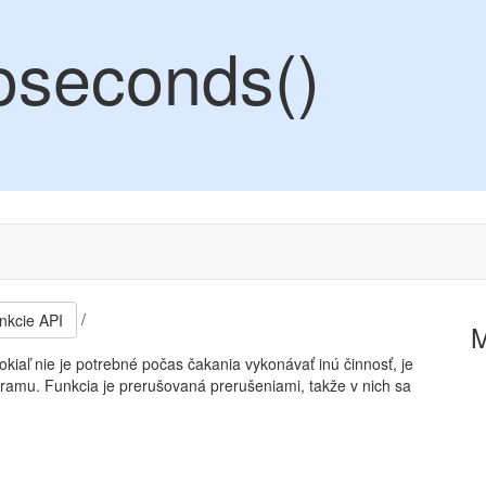
oseconds()
/
nkcie API
iaľ nie je potrebné počas čakania vykonávať inú činnosť, je
amu. Funkcia je prerušovaná prerušeniami, takže v nich sa