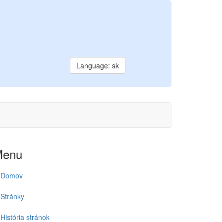
Language: sk
Menu
Domov
Stránky
História stránok