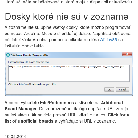
ktoré už máte nainštalované a ktoré majú k dispozícii aktualizáciu.
Dosky ktoré nie sú v zozname
V zozname nie sú úplne všetky dosky, ktoré možno programovať
pomocou Arduina. Môžete si pridať aj ďalšie. Napríklad obľúbená
miniaturizácia Arduina pomocou mikrokontroléra
ATtiny85
sa
inštaluje práve takto.
V menu vyberiete
File/Preferences
a kliknete na
Additional
Board Manager
. Do zobrazeného dialógu napíšete URL zdroja
na inštaláciu. Ak neviete presnú URL, kliknite na text
Click for a
list of unofficial boards
a vyhľadajte si URL v zozname.
10.08.2016