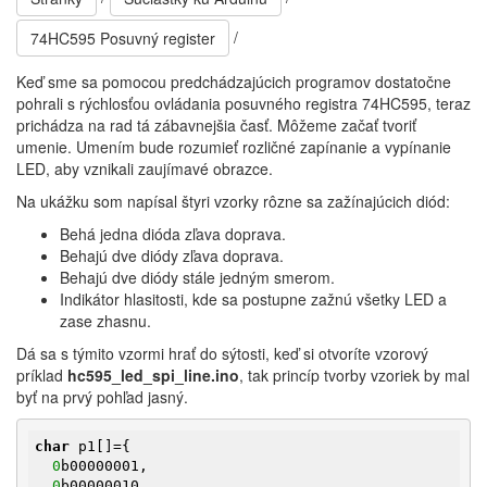
/
74HC595 Posuvný register
Keď sme sa pomocou predchádzajúcich programov dostatočne
pohrali s rýchlosťou ovládania posuvného registra 74HC595, teraz
prichádza na rad tá zábavnejšia časť. Môžeme začať tvoriť
umenie. Umením bude rozumieť rozličné zapínanie a vypínanie
LED, aby vznikali zaujímavé obrazce.
Na ukážku som napísal štyri vzorky rôzne sa zažínajúcich diód:
Behá jedna dióda zľava doprava.
Behajú dve diódy zľava doprava.
Behajú dve diódy stále jedným smerom.
Indikátor hlasitosti, kde sa postupne zažnú všetky LED a
zase zhasnu.
Dá sa s týmito vzormi hrať do sýtosti, keď si otvoríte vzorový
príklad
hc595_led_spi_line.ino
, tak princíp tvorby vzoriek by mal
byť na prvý pohľad jasný.
char
 p1[]={

0
b00000001,

0
b00000010,
