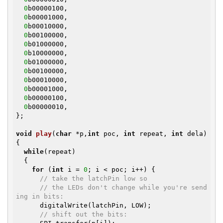
0
b00000100,

0
b00001000,

0
b00010000,

0
b00100000,

0
b01000000,

0
b10000000,

0
b01000000,

0
b00100000,

0
b00010000,

0
b00001000,

0
b00000100,

0
b00000010,

};

void
play
(
char
 *p,
int
 poc, 
int
 repeat, 
int
 dela)
{

while
(repeat)

  {

for
 (
int
 i = 
0
; i < poc; i++) {

// take the latchPin low so 
// the LEDs don't change while you're send
ing in bits:
      digitalWrite(latchPin, LOW);

// shift out the bits: