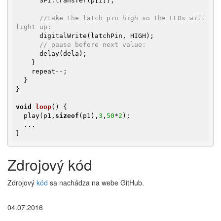
      SPI.transfer(p[i]);

//take the latch pin high so the LEDs will 
light up:
      digitalWrite(latchPin, HIGH);

// pause before next value:
      delay(dela);

    }

    repeat--;

  }

}

void
loop
()
{

  play(p1,
sizeof
(p1),
3
,
50
*
2
);

  ...

}
Zdrojový kód
Zdrojový
kód
sa nachádza na webe GitHub.
04.07.2016