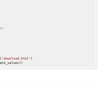
ov
(
'download.html'
)

ate_values))