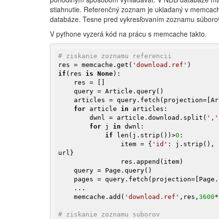
stiahnutie. Referenčný zoznam je ukladaný v memcache
databáze. Tesne pred vykresľovaním zoznamu súborov 
V pythone vyzerá kód na prácu s memcache takto.
# ziskanie zoznamu referencii
res = memcache.get(
'download.ref'
if
(res 
is
None
):

    res = []

    query = Article.query()

    articles = query.fetch(projection=[Article.title, Article.url, Article.download])

for
 article 
in
 articles:

        dwnl = article.download.split(
','
for
 j 
in
 dwnl:

if
 len(j.strip())>
0
:

                item = {
'id'
: j.strip(), 
url}

                res.append(item)

    query = Page.query()

    pages = query.fetch(projection=[Page.title, Page.url, Page.download])

    ...

    memcache.add(
'download.ref'
,res,
3600
*
# ziskanie zoznamu suborov