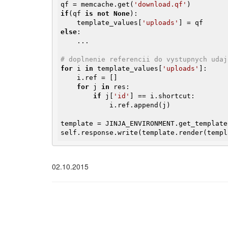
qf = memcache.get(
'download.qf'
if
(qf 
is
not
None
):

    template_values[
'uploads'
else
:

    ...

# doplnenie referencii do vystupnych udaj
for
 i 
in
 template_values[
'uploads'
]:

    i.ref = []

for
 j 
in
 res:

if
 j[
'id'
] == i.shortcut:

            i.ref.append(j)

template = JINJA_ENVIRONMENT.get_template
self.response.write(template.render(templ
02.10.2015