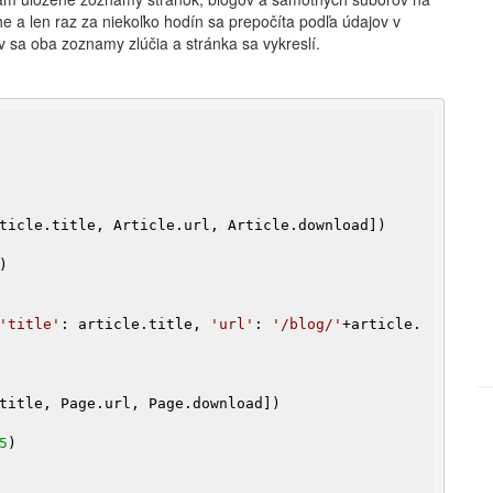
 a len raz za niekoľko hodín sa prepočíta podľa údajov v
sa oba zoznamy zlúčia a stránka sa vykreslí.
)

'title'
: article.title, 
'url'
: 
'/blog/'
+article.
5
)
