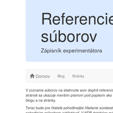
Referenci
súborov
Zápisník experimentátora
Domov
Blog
Stránky
V zozname súborov na stiahnutie som doplnil referenci
stránok sa ukazuje menším písmom pod popisom ako 
blogu a na stránky.
Teraz bude pre čitateľa pohodlnejšie hľadanie súvislo
pohodlným spôsobom vyhľadávať. V NDB databáze má