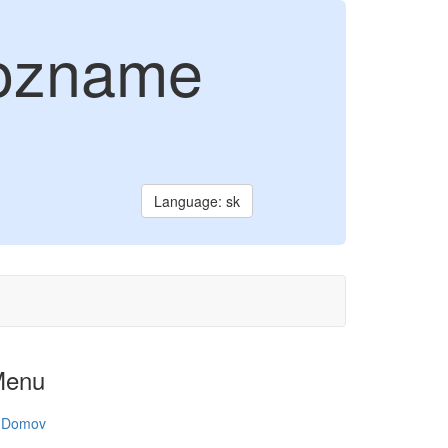
zozname
Language: sk
Menu
Domov