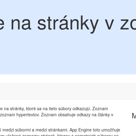
e na stránky v 
e na stránky, ktoré sa na tieto súbory odkazujú. Zoznam
zoznam hypertextov. Zoznam obsahuje odkazy na články v
stí medzi súbormi a medzi stránkami. App Engine toto umožňuje
m uložené zoznamy stránok, blogov a samotných súborov na