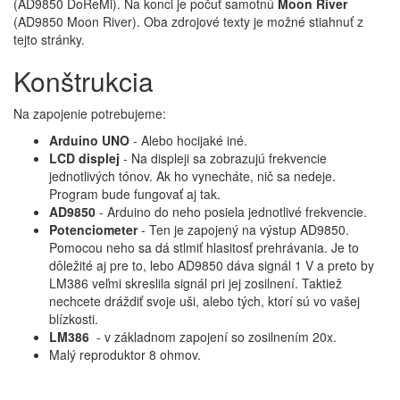
(
AD9850 DoReMi
). Na konci je počuť samotnú
Moon River
(
AD9850 Moon River
). Oba zdrojové texty je možné stiahnuť z
tejto stránky.
Konštrukcia
Na zapojenie potrebujeme:
Arduino UNO
- Alebo hocijaké iné.
LCD displej
- Na displeji sa zobrazujú frekvencie
jednotlivých tónov. Ak ho vynecháte, nič sa nedeje.
Program bude fungovať aj tak.
AD9850
- Arduino do neho posiela jednotlivé frekvencie.
Potenciometer
- Ten je zapojený na výstup AD9850.
Pomocou neho sa dá stlmiť hlasitosť prehrávania. Je to
dôležité aj pre to, lebo AD9850 dáva signál 1 V a preto by
LM386 veľmi skreslila signál pri jej zosilnení. Taktiež
nechcete dráždiť svoje uši, alebo tých, ktorí sú vo vašej
blízkosti.
LM386
- v základnom zapojení so zosilnením 20x.
Malý reproduktor 8 ohmov.