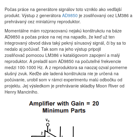
Počas práce na generátore signálov toto vzniklo ako vedľajší
produkt. Výstup z generátora
AD9850
je zosilňovaný cez LM386 a
prehrávaný cez miniatúrny reproduktor.
Momentálne mám rozpracovanú nejakú konštrukciu na báze
AD9850 a počas práce na nej ma napadlo, že keď už ten
integrovaný obvod dáva taký pekný sínusový signál, či by sa to
nedalo aj počúvať. Tak som na jeho výstup pripojil
zosilňovač pomocou LM386 v katalógovom zapojení a malý
reproduktor. A preladil som AD9850 na počuteľné frekvencie
medzi 100-1000 Hz. A z reproduktora sa naozaj ozval pomerne
slušný zvuk. Keďže ale ladená konštrukcia nie je určená na
počúvanie, urobil som v rámci experimentu malú odbočku od
projektu. Jej výsledkom je prehrávanie skladby Moon River od
Henry Manciniho.