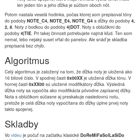
len jeden tón a jeho dĺžka je súčtom oboch nôt.
Potom nastala veselá hodinka, počas ktorej som prepisoval tóny
do podoby
NOTE_C4, NOTE_E4, NOTE_G4
a dĺžky do podoby
4,
2, 8
. Noty z bodkou do podoby
4|DOT
. Noty s oblúčikmi do
podoby
4|TIE
. Pri takej činnosti potrebujete najmä kľud. Ten som
nemal, lebo nejaký suset vŕtal do panelov. Ale snáď je skladba
prepísaná bez chýb.
Algoritmus
Celý algoritmus je založený na tom, že dĺžka noty je uložená ako
16 bitové číslo. V spodnej časti
0x00XX
je uložená dĺžka tónu. V
hornej časti
0xXX00
sú uložené modifikátory dĺžka. Výsledná
dĺžka noty sa vypočíta ako modifikácia pôvodne zapísanej dlžky.
Nota s oblúčikom súčasne aj preskakuje nasledovnú notu,
pretože je celá dĺžka noty vypoćítana do dĺžky úplne prvej noty
takto spojenej.
Skladby
Vo
videu
je počuť na začiatku klasické
DoReMiFaSolLaSiDo