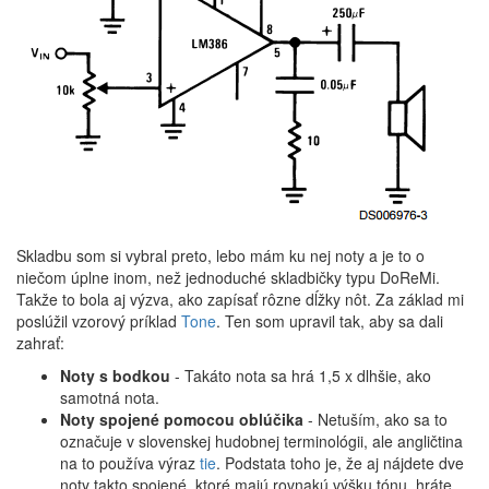
Skladbu som si vybral preto, lebo mám ku nej noty a je to o
niečom úplne inom, než jednoduché skladbičky typu DoReMi.
Takže to bola aj výzva, ako zapísať rôzne dĺžky nôt. Za základ mi
poslúžil vzorový príklad
Tone
. Ten som upravil tak, aby sa dali
zahrať:
Noty s bodkou
- Takáto nota sa hrá 1,5 x dlhšie, ako
samotná nota.
Noty spojené pomocou oblúčika
- Netuším, ako sa to
označuje v slovenskej hudobnej terminológii, ale angličtina
na to používa výraz
tie
. Podstata toho je, že aj nájdete dve
noty takto spojené, ktoré majú rovnakú výšku tónu, hráte