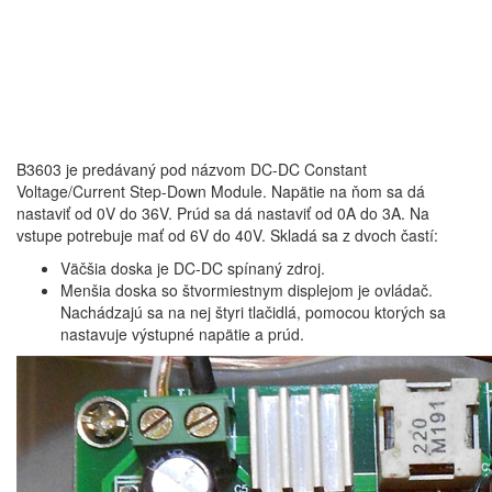
B3603 je predávaný pod názvom DC-DC Constant
Voltage/Current Step-Down Module. Napätie na ňom sa dá
nastaviť od 0V do 36V. Prúd sa dá nastaviť od 0A do 3A. Na
vstupe potrebuje mať od 6V do 40V. Skladá sa z dvoch častí:
Väčšia doska je DC-DC spínaný zdroj.
Menšia doska so štvormiestnym displejom je ovládač.
Nachádzajú sa na nej štyri tlačidlá, pomocou ktorých sa
nastavuje výstupné napätie a prúd.