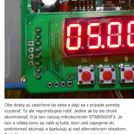
Obe dosky sú zastrčené do seba a dajú sa v prípade potreby
rozobrať. To ale nepotrebujete robiť. Jedine ak by ste chceli
skontrolovať, či je tam naozaj mikrokontrolér STM8S003F3. Je
tam a vďaka tomu sa našli aj ľudia, ktorí celé zapojenie do
podrobností skúmajú a špekulujú aj nad alternatívnym obsahom.