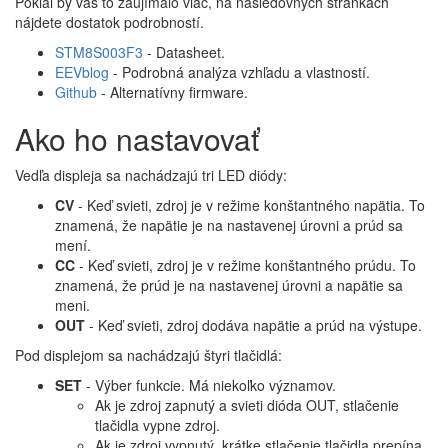
Pokiaľ by vás to zaujímalo viac, na nasledovných stránkach
nájdete dostatok podrobností.
STM8S003F3
- Datasheet.
EEVblog
- Podrobná analýza vzhľadu a vlastností.
Github
- Alternatívny firmware.
Ako ho nastavovať
Vedľa displeja sa nachádzajú tri LED diódy:
CV
- Keď svieti, zdroj je v režime konštantného napätia. To
znamená, že napätie je na nastavenej úrovni a prúd sa
mení.
CC
- Keď svieti, zdroj je v režime konštantného prúdu. To
znamená, že prúd je na nastavenej úrovni a napätie sa
meni.
OUT
- Keď svieti, zdroj dodáva napätie a prúd na výstupe.
Pod displejom sa nachádzajú štyri tlačidlá:
SET
- Výber funkcie. Má niekoľko významov.
Ak je zdroj zapnutý a svieti dióda OUT, stlačenie
tlačidla vypne zdroj.
Ak je zdroj vypnutý, krátke stlačenie tlačidla prepína