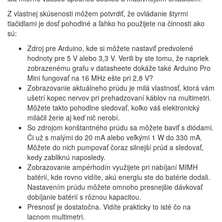
Z vlastnej skúsenosti môžem potvrdiť, že ovládanie štyrmi
tlačidlami je dosť pohodlné a ľahko ho použijete na činnosti ako
sú:
Zdroj pre Arduino, kde si môžete nastaviť predvolené
hodnoty pre 5 V alebo 3,3 V. Verili by ste tomu, že napriek
zobrazenému grafu v datasheete dokáže také Arduino Pro
Mini fungovať na 16 MHz ešte pri 2,8 V?
Zobrazovanie aktuálneho prúdu je milá vlastnosť, ktorá vám
ušetrí kopec nervov pri prehadzovaní káblov na multimetri.
Môžete takto pohodlne sledovať, koľko váš elektronický
miláčil žerie aj keď nič nerobí.
So zdrojom konštantného prúdu sa môžete baviť s diódami.
Či už s malými do 20 mA alebo veľkými 1 W do 330 mA.
Môžete do nich pumpovať čoraz silnejší prúd a sledovať,
kedy zabliknú naposledy.
Zobrazovanie ampérhodín využijete pri nabíjaní MIMH
batérií, kde rovno vidíte, akú energiu ste do batérie dodali.
Nastavením prúdu môžete omnoho presnejšie dávkovať
dobíjanie batérií s rôznou kapacitou.
Presnosť je dostatočna. Vidíte prakticky to isté čo na
lacnom multimetri.