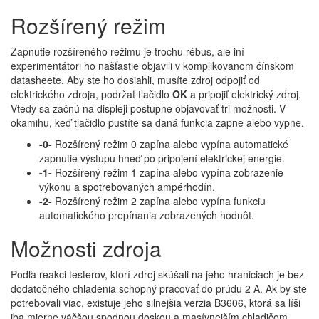
Rozšírený režim
Zapnutie rozšíreného režimu je trochu rébus, ale iní
experimentátori ho našťastie objavili v komplikovanom čínskom
datasheete. Aby ste ho dosiahli, musíte zdroj odpojiť od
elektrického zdroja, podržať tlačidlo
OK
a pripojiť elektrický zdroj.
Vtedy sa začnú na displeji postupne objavovať tri možnosti. V
okamihu, keď tlačidlo pustíte sa daná funkcia zapne alebo vypne.
-0-
Rozšírený režim 0 zapína alebo vypína automatické
zapnutie výstupu hneď po pripojení elektrickej energie.
-1-
Rozšírený režim 1 zapína alebo vypína zobrazenie
výkonu a spotrebovaných ampérhodín.
-2-
Rozšírený režim 2 zapína alebo vypína funkciu
automatického prepínania zobrazených hodnôt.
Možnosti zdroja
Podľa reakci testerov, ktorí zdroj skúšali na jeho hraniciach je bez
dodatočného chladenia schopný pracovať do prúdu 2 A. Ak by ste
potrebovali viac, existuje jeho silnejšia verzia B3606, ktorá sa líši
iba mierne väčšou spodnou doskou a masívnejším chladičom.