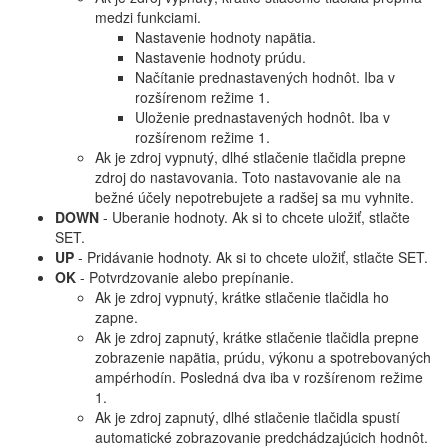
medzi funkciami.
Nastavenie hodnoty napätia.
Nastavenie hodnoty prúdu.
Načítanie prednastavených hodnôt. Iba v
rozšírenom režime 1.
Uloženie prednastavených hodnôt. Iba v
rozšírenom režime 1.
Ak je zdroj vypnutý, dlhé stlačenie tlačidla prepne
zdroj do nastavovania. Toto nastavovanie ale na
bežné účely nepotrebujete a radšej sa mu vyhnite.
DOWN
- Uberanie hodnoty. Ak si to chcete uložiť, stlačte
SET.
UP
- Pridávanie hodnoty. Ak si to chcete uložiť, stlačte SET.
OK
- Potvrdzovanie alebo prepínanie.
Ak je zdroj vypnutý, krátke stlačenie tlačidla ho
zapne.
Ak je zdroj zapnutý, krátke stlačenie tlačidla prepne
zobrazenie napätia, prúdu, výkonu a spotrebovaných
ampérhodín. Posledná dva iba v rozšírenom režime
1.
Ak je zdroj zapnutý, dlhé stlačenie tlačidla spustí
automatické zobrazovanie predchádzajúcich hodnôt.