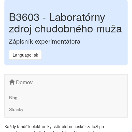
B3603 - Laboratórny
zdroj chudobného muža
Zápisník experimentátora
Language: sk
Domov
Blog
Stránky
Každý fanúšik elektroniky skôr alebo neskôr zatúži po