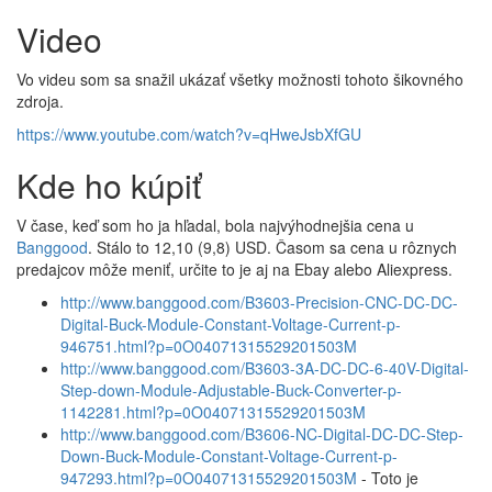
Video
Vo videu som sa snažil ukázať všetky možnosti tohoto šikovného
zdroja.
https://www.youtube.com/watch?v=qHweJsbXfGU
Kde ho kúpiť
V čase, keď som ho ja hľadal, bola najvýhodnejšia cena u
Banggood
. Stálo to 12,10 (9,8) USD. Časom sa cena u rôznych
predajcov môže meniť, určite to je aj na Ebay alebo Aliexpress.
http://www.banggood.com/B3603-Precision-CNC-DC-DC-
Digital-Buck-Module-Constant-Voltage-Current-p-
946751.html?p=0O04071315529201503M
http://www.banggood.com/B3603-3A-DC-DC-6-40V-Digital-
Step-down-Module-Adjustable-Buck-Converter-p-
1142281.html?p=0O04071315529201503M
http://www.banggood.com/B3606-NC-Digital-DC-DC-Step-
Down-Buck-Module-Constant-Voltage-Current-p-
947293.html?p=0O04071315529201503M
- Toto je