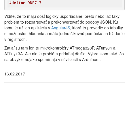
#
define
 DDB7 7
Vidíte, že to majú dosť logicky usporiadané, preto nebol až taký
problém to rozparsovať a prekonvertovať do podoby JSON. Ku
tomu je už len aplikácia v
AngularJS
, ktorá to prevedie do tabuľky
s možnosťou hľadania a máte jednu šikovnú pomôcku na hľadanie
v registroch.
Zatiaľ sú tam len tri mikrokontroléry ATmega328P, ATtiny84 a
ATtiny13A. Ale nie je problém pridať aj ďalšie. Vybral som také, čo
sa obvykle nejako spomínajú v súvislosti s Arduinom.
16.02.2017