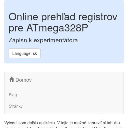
Online prehľad registrov
pre ATmega328P
Zápisník experimentátora
Language: sk
Domov
Blog
Stránky
Vytvoril som ďalšiu aplikáciu. V tejto je možné zobraziť si tabuľku