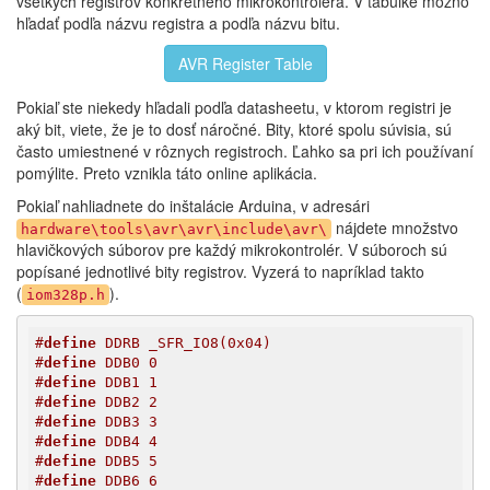
všetkých registrov konkrétneho mikrokontroléra. V tabuľke možno
hľadať podľa názvu registra a podľa názvu bitu.
AVR Register Table
Pokiaľ ste niekedy hľadali podľa datasheetu, v ktorom registri je
aký bit, viete, že je to dosť náročné. Bity, ktoré spolu súvisia, sú
často umiestnené v rôznych registroch. Ľahko sa pri ich používaní
pomýlite. Preto vznikla táto online aplikácia.
Pokiaľ nahliadnete do inštalácie Arduina, v adresári
nájdete množstvo
hardware\tools\avr\avr\include\avr\
hlavičkových súborov pre každý mikrokontrolér. V súboroch sú
popísané jednotlivé bity registrov. Vyzerá to napríklad takto
(
).
iom328p.h
#
define
 DDRB _SFR_IO8(0x04)
#
define
 DDB0 0
#
define
 DDB1 1
#
define
 DDB2 2
#
define
 DDB3 3
#
define
 DDB4 4
#
define
 DDB5 5
#
define
 DDB6 6