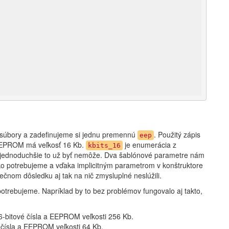
 súbory a zadefinujeme si jednu premennú
. Použitý zápis
eep
EPROM má veľkosť 16 Kb.
je enumerácia z
kbits_16
že jednoduchšie to už byť nemôže. Dva šablónové parametre nám
o potrebujeme a vďaka implicitným parametrom v konštruktore
nom dôsledku aj tak na nič zmysluplné neslúžili.
potrebujeme. Napríklad by to bez problémov fungovalo aj takto,
6-bitové čísla a EEPROM veľkosti 256 Kb.
 čísla a EEPROM veľkosti 64 Kb.