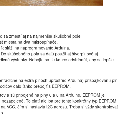
ebo sa zmestí aj na najmenšie skúšobné pole.
ť miesta na dva mikrospínače.
ník slúži na naprogramovanie Arduina.
 Do skúšobného pola sa dajú použiť aj štvorpinové aj
ivné výstupky. Nebojte sa tie konce odstrihnúť, aby sa lepšie
etradične na extra pinoch uprostred Arduina) prispájkovanú pin
vodičov dalo ľahko prepojiť s EEPROM.
stov a sú pripojené na piny 6 a 8 na Arduine. EEPROM je
ú nezapojené. To platí ale iba pre tento konkrétny typ EEPROM.
 na VCC, čím si nastavia I2C adresu. Treba si vždy skontrolovať
ho.