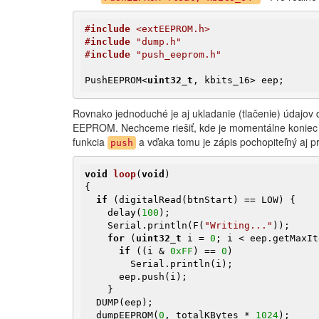
#
include
 <extEEPROM.h>
#
include
 "dump.h"
#
include
 "push_eeprom.h"
PushEEPROM<
uint32_t
, kbits_16> eep;
Rovnako jednoduché je aj ukladanie (tlačenie) údajo
EEPROM. Nechceme riešiť, kde je momentálne koniec a
funkcia
a vďaka tomu je zápis pochopiteľný aj pr
push
void
loop
(
void
)
{

if
 (digitalRead(btnStart) == LOW) {

    delay(
100
);

    Serial.println(F(
"Writing..."
));

for
 (
uint32_t
 i = 
0
; i < eep.getMaxIt
if
 ((i & 
0xFF
) == 
0
)

        Serial.println(i);

      eep.push(i);

    }

  DUMP(eep); 

  dumpEEPROM(
0
, totalKBytes * 
1024
);
