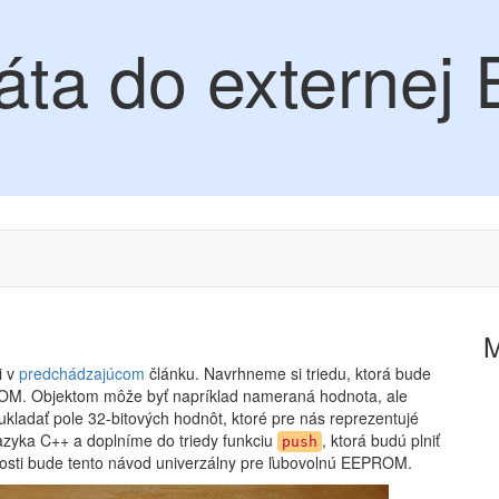
áta do externe
i v
predchádzajúcom
článku. Navrhneme si triedu, ktorá bude
ROM. Objektom môže byť napríklad nameraná hodnota, ale
kladať pole 32-bitových hodnôt, ktoré pre nás reprezentujé
azyka C++ a doplníme do triedy funkciu
, ktorá budú plniť
push
nosti bude tento návod univerzálny pre ľubovolnú EEPROM.