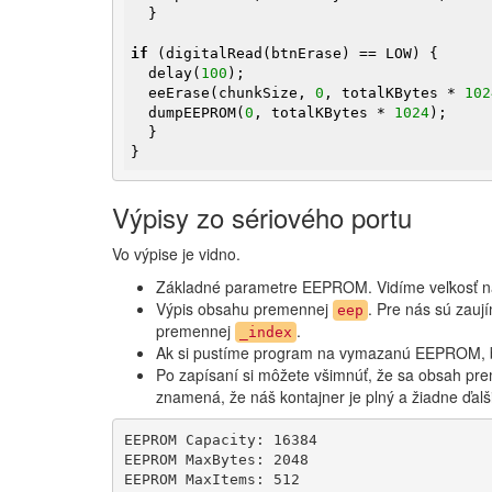
  }

if
 (digitalRead(btnErase) == LOW) {

  delay(
100
);

  eeErase(chunkSize, 
0
, totalKBytes * 
102
  dumpEEPROM(
0
, totalKBytes * 
1024
);

  }

}
Výpisy zo sériového portu
Vo výpise je vidno.
​Základné parametre EEPROM. Vidíme veľkosť ná
Výpis obsahu premennej
. Pre nás sú zauj
eep
premennej
.
_index
Ak si pustíme program na vymazanú EEPROM, b
Po zapísaní si môžete všimnúť, že sa obsah p
znamená, že náš kontajner je plný a žiadne ďal
EEPROM Capacity: 16384

EEPROM MaxBytes: 2048

EEPROM MaxItems: 512
