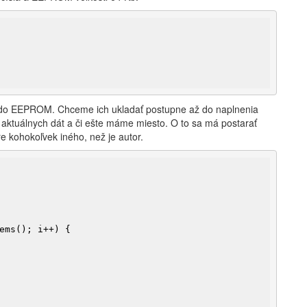
v do EEPROM. Chceme ich ukladať postupne až do naplnenia
ktuálnych dát a či ešte máme miesto. O to sa má postarať
e kohokoľvek iného, než je autor.
ems(); i++) {
