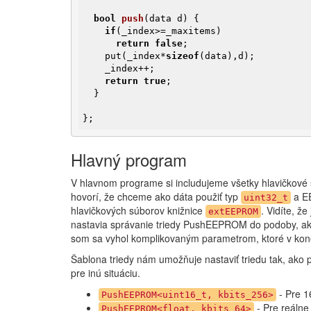
bool
push
(data d)
{

if
(_index>=_maxitems)

return
false
;

    put(_index*
sizeof
(data),d);

    _index++;

return
true
;

  }

};
Hlavný program
V hlavnom programe si includujeme všetky hlavičkové
hovorí, že chceme ako dáta použiť typ
a E
uint32_t
hlavičkových súborov knižnice
. Vidíte, 
extEEPROM
nastavia správanie triedy PushEEPROM do podoby, ak
som sa vyhol komplikovaným parametrom, ktoré v koneč
Šablona triedy nám umožňuje nastaviť triedu tak, ako 
pre inú situáciu.
- Pre 1
PushEEPROM<uint16_t, kbits_256>
- Pre reálne
PushEEPROM<float, kbits_64>