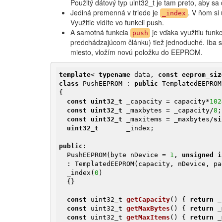
Použitý dátový typ uint32_t je tam preto, aby s
Jediná premenná v triede je
. V ňom si
_index
Využitie vidíte vo funkcii push.
A samotná funkcia
je vďaka využitiu funk
push
predchádzajúcom článku) tiež jednoduché. Iba si 
miesto, vložím novú položku do EEPROM.
template
< 
typename
 data, 
const
eeprom_siz
class
 PushEEPROM : 
public
 TemplatedEEPROM

{

const
uint32_t
 _capacity = capacity*
102
const
uint32_t
 _maxbytes = _capacity/
8
;

const
uint32_t
 _maxitems = _maxbytes/
si
uint32_t
       _index;

public
:

  PushEEPROM(byte nDevice = 
1
, 
unsigned
i
  : TemplatedEEPROM(capacity, nDevice, pageSize, eepromAddr),

  _index(
0
)

  {}

const
 uint32_t 
getCapacity
()
{ 
return
 _
const
 uint32_t 
getMaxBytes
()
{ 
return
 _
const
 uint32_t 
getMaxItems
()
{ 
return
 _