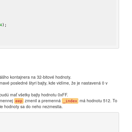
4
);

šho kontajnera na 32-bitové hodnoty.
ímavé posledné štyri bajty, kde vidíme, že je nastavená 0 v
udú mať všetky bajty hodnotu 0xFF.
remennej
zmenil a premenná
má hodnotu 512. To
eep
_index
šie hodnoty sa do neho nezmestia.