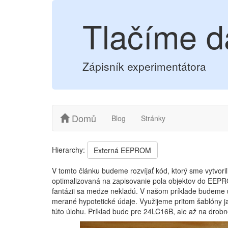
Tlačíme d
Zápisník experimentátora
Domů
Blog
Stránky
Hierarchy:
Externá EEPROM
V tomto článku budeme rozvíjať kód, ktorý sme vytvoril
optimalizovaná na zapisovanie pola objektov do EEP
fantázii sa medze nekladú. V našom príklade budeme u
merané hypotetické údaje. Využijeme pritom šablóny j
túto úlohu. Príklad bude pre 24LC16B, ale až na drob