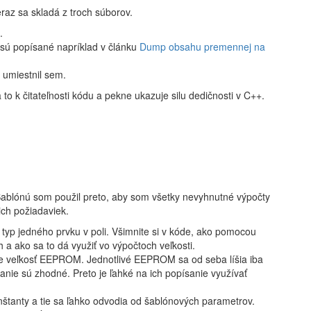
raz sa skladá z troch súborov.
.
 sú popísané napríklad v článku
Dump obsahu premennej na
 umiestnil sem.
 to k čitateľnosti kódu a pekne ukazuje silu dedičnosti v C++.
Šablónú som použil preto, aby som všetky nevyhnutné výpočty
ich požiadaviek.
 typ jedného prvku v poli. Všimnite si v kóde, ako pomocou
 a ako sa to dá využiť vo výpočtoch veľkosti.
e veľkosť EEPROM. Jednotlivé EEPROM sa od seba líšia iba
anie sú zhodné. Preto je ľahké na ich popísanie využívať
štanty a tie sa ľahko odvodia od šablónových parametrov.