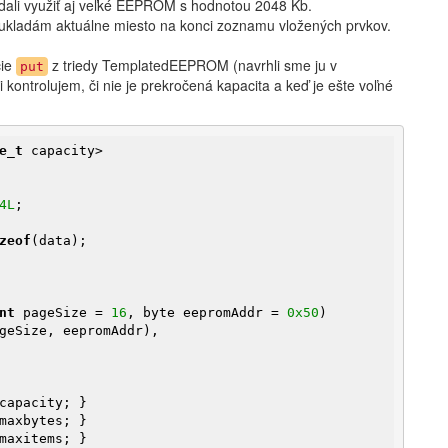
a dali využiť aj veľké EEPROM s hodnotou 2048 Kb.
 ukladám aktuálne miesto na konci zoznamu vložených prvkov.
cie
z triedy TemplatedEEPROM (navrhli sme ju v
put
kontrolujem, či nie je prekročená kapacita a keď je ešte voľné
e_t
4L
;

zeof
(data);

nt
 pageSize = 
16
, byte eepromAddr = 
0x50
)

capacity; }

maxbytes; }

maxitems; }
