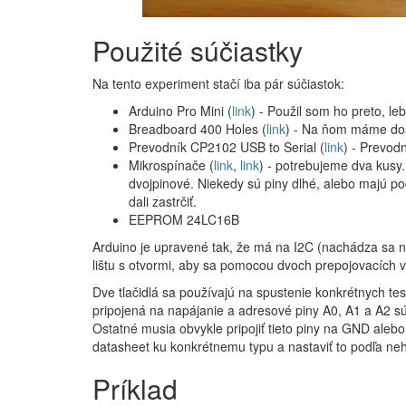
Použité súčiastky
Na tento experiment stačí iba pár súčiastok:
Arduino Pro Mini (
link
) - Použil som ho preto, l
Breadboard 400 Holes (
link
) - Na ňom máme dos
Prevodník CP2102 USB to Serial (
link
) - Prevod
Mikrospínače (
link
,
link
) - potrebujeme dva kusy.
dvojpinové. Niekedy sú piny dlhé, alebo majú pod
dali zastrčiť.
EEPROM 24LC16B
Arduino je upravené tak, že má na I2C (nachádza sa n
lištu s otvormi, aby sa pomocou dvoch prepojovacích 
Dve tlačidlá sa používajú na spustenie konkrétnych te
pripojená na napájanie a adresové piny A0, A1 a A2 s
Ostatné musia obvykle pripojiť tieto piny na GND alebo
datasheet ku konkrétnemu typu a nastaviť to podľa ne
Príklad