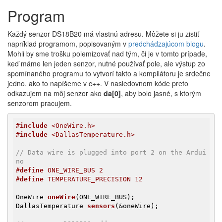
Program
Každý senzor DS18B20 má vlastnú adresu. Môžete si ju zistiť
napríklad programom, popisovaným v
predchádzajúcom blogu
.
Mohli by sme trošku polemizovať nad tým, či je v tomto prípade,
keď máme len jeden senzor, nutné používať pole, ale výstup zo
spomínaného programu to vytvorí takto a kompilátoru je srdečne
jedno, ako to napíšeme v c++. V nasledovnom kóde preto
odkazujem na môj senzor ako
da[0]
, aby bolo jasné, s ktorým
senzorom pracujem.
#
include
 <OneWire.h>
#
include
 <DallasTemperature.h>
// Data wire is plugged into port 2 on the Ardui
no
#
define
 ONE_WIRE_BUS 2
#
define
 TEMPERATURE_PRECISION 12
OneWire 
oneWire
(ONE_WIRE_BUS)
DallasTemperature 
sensors
(&oneWire)
;
