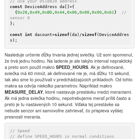
// use your DS18B20 address
const
 DeviceAddress da[]={

  {
0x28
,
0x49
,
0xBD
,
0x44
,
0x06
,
0x00
,
0x00
,
0x61
}  
// 
sensor 0
};

const
int
 dacount=
sizeof
(da)/
sizeof
(DeviceAddres
s);
Nasleduje určenie dĺžky trvania jednej sviečky. Už som spomenul,
že trvá jednu hodinu. Na ladenie je ale takýto interval nepraktický
a preto som použil makro
SPEED_HOURS
. Ak je definované,
sviečka má 60 minút, ak definované nie je, má dĺžku 10 sekund,
tak ako sme to používali v predchádzajúcich príkladoch. Od tohto
makra sa odvíja niekoľko parametrov. Napríklad makro
MEASURE_DELAY
, ktoré nastavuje prestávku medzi meraniami.
Ak má jedna sviečka hodinu, nepotrebujeme merať príliš často a
preto je tu nastavených 10 sekund. Vďaka tej prestávke sa
nebude senzor ani samovoľne zahrievať, čo prispieva vyššej
presnosti merania.
// Speed
// define SPEED_HOURS in normal conditions