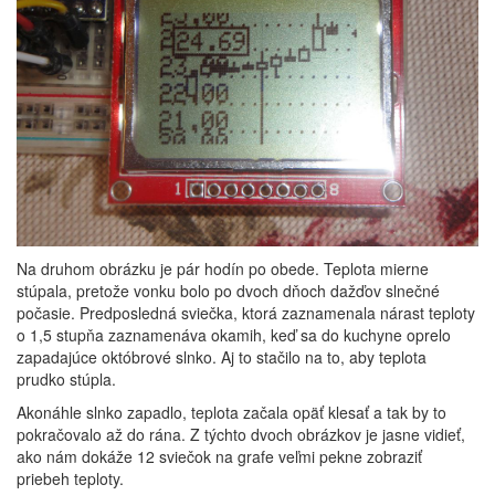
Na druhom obrázku je pár hodín po obede. Teplota mierne
stúpala, pretože vonku bolo po dvoch dňoch dažďov slnečné
počasie. Predposledná sviečka, ktorá zaznamenala nárast teploty
o 1,5 stupňa zaznamenáva okamih, keď sa do kuchyne oprelo
zapadajúce októbrové slnko. Aj to stačilo na to, aby teplota
prudko stúpla.
Akonáhle slnko zapadlo, teplota začala opäť klesať a tak by to
pokračovalo až do rána. Z týchto dvoch obrázkov je jasne vidieť,
ako nám dokáže 12 sviečok na grafe veľmi pekne zobraziť
priebeh teploty.