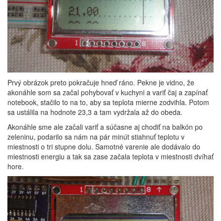
Prvý obrázok preto pokračuje hneď ráno. Pekne je vidno, že
akonáhle som sa začal pohybovať v kuchyni a variť čaj a zapínať
notebook, stačilo to na to, aby sa teplota mierne zodvihla. Potom
sa ustálila na hodnote 23,3 a tam vydržala až do obeda.
Akonáhle sme ale začali variť a súčasne aj chodiť na balkón po
zeleninu, podarilo sa nám na pár minút stiahnuť teplotu v
miestnosti o tri stupne dolu. Samotné varenie ale dodávalo do
miestnosti energiu a tak sa zase začala teplota v miestnosti dvíhať
hore.