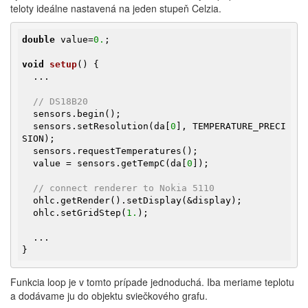
teloty ideálne nastavená na jeden stupeň Celzia.
double
 value=
0.
;

void
setup
()
{

  ...

// DS18B20
  sensors.begin();

  sensors.setResolution(da[
0
], TEMPERATURE_PRECI
SION);

  sensors.requestTemperatures();

  value = sensors.getTempC(da[
0
]);

// connect renderer to Nokia 5110
  ohlc.getRender().setDisplay(&display);

  ohlc.setGridStep(
1.
);

  ...

}
Funkcia loop je v tomto prípade jednoduchá. Iba meriame teplotu
a dodávame ju do objektu sviečkového grafu.