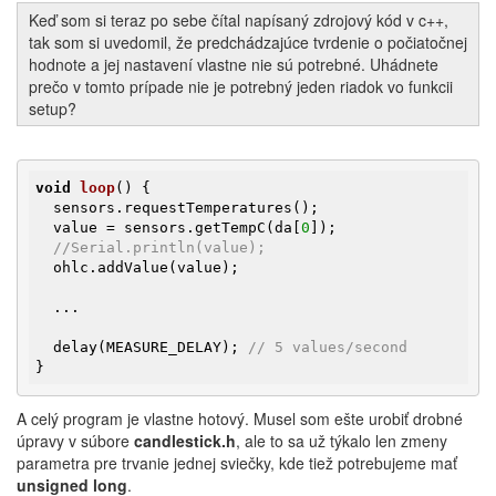
Keď som si teraz po sebe čítal napísaný zdrojový kód v c++,
tak som si uvedomil, že predchádzajúce tvrdenie o počiatočnej
hodnote a jej nastavení vlastne nie sú potrebné. Uhádnete
prečo v tomto prípade nie je potrebný jeden riadok vo funkcii
setup?
void
loop
()
{

  sensors.requestTemperatures();

  value = sensors.getTempC(da[
0
]);

//Serial.println(value);
  ohlc.addValue(value);

  ...

  delay(MEASURE_DELAY); 
// 5 values/second
} 
A celý program je vlastne hotový. Musel som ešte urobiť drobné
úpravy v súbore
candlestick.h
, ale to sa už týkalo len zmeny
parametra pre trvanie jednej sviečky, kde tiež potrebujeme mať
unsigned long
.