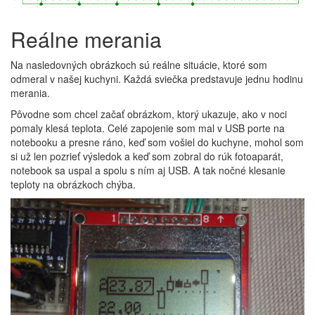
Reálne merania
Na nasledovných obrázkoch sú reálne situácie, ktoré som
odmeral v našej kuchyni. Každá sviečka predstavuje jednu hodinu
merania.
Pôvodne som chcel začať obrázkom, ktorý ukazuje, ako v noci
pomaly klesá teplota. Celé zapojenie som mal v USB porte na
notebooku a presne ráno, keď som vošiel do kuchyne, mohol som
si už len pozrieť výsledok a keď som zobral do rúk fotoaparát,
notebook sa uspal a spolu s ním aj USB. A tak nočné klesanie
teploty na obrázkoch chýba.