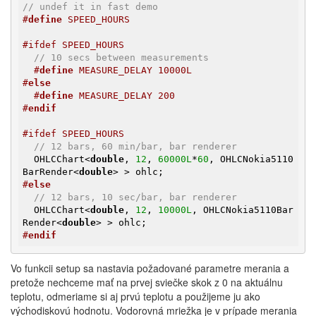
// undef it in fast demo
#
define
 SPEED_HOURS
#ifdef SPEED_HOURS
// 10 secs between measurements
#
define
 MEASURE_DELAY 10000L
#
else
#
define
 MEASURE_DELAY 200
#
endif
#ifdef SPEED_HOURS
// 12 bars, 60 min/bar, bar renderer
  OHLCChart<
double
, 
12
, 
60000L
*
60
, OHLCNokia5110
BarRender<
double
#
else
// 12 bars, 10 sec/bar, bar renderer
  OHLCChart<
double
, 
12
, 
10000L
, OHLCNokia5110Bar
Render<
double
#
endif
Vo funkcii setup sa nastavia požadované parametre merania a
pretože nechceme mať na prvej sviečke skok z 0 na aktuálnu
teplotu, odmeriame si aj prvú teplotu a použijeme ju ako
východiskovú hodnotu. Vodorovná mriežka je v prípade merania