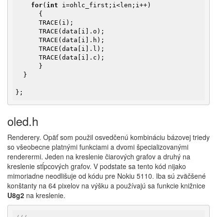
for
(
int
 i=ohlc_first;i<len;i++)

      {

      TRACE(i);

      TRACE(data[i].o);

      TRACE(data[i].h);

      TRACE(data[i].l);

      TRACE(data[i].c);

      }

  }

};
oled.h
Renderery. Opäť som použil osvedčenú kombináciu bázovej triedy
so všeobecne platnými funkciami a dvomi špecializovanými
renderermi. Jeden na kreslenie čiarových grafov a druhý na
kreslenie stĺpcových grafov. V podstate sa tento kód nijako
mimoriadne neodlišuje od kódu pre Nokiu 5110. Iba sú zväčšené
konštanty na 64 pixelov na výšku a používajú sa funkcie knižnice
U8g2
na kreslenie.