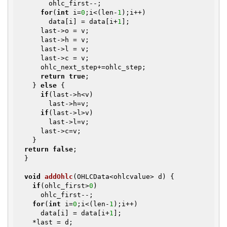
        ohlc_first--;

for
(
int
 i=
0
;i<(len-
1
);i++)

        data[i] = data[i+
1
];

      last->o = v;

      last->h = v;

      last->l = v;

      last->c = v;

      ohlc_next_step+=ohlc_step;

return
true
;

    } 
else
 {

if
(last->h<v)

        last->h=v;

if
(last->l>v)

        last->l=v;

      last->c=v;

    }

return
false
;

  }

void
addOhlc
(OHLCData<ohlcvalue> d)
{

if
(ohlc_first>
0
)

      ohlc_first--;

for
(
int
 i=
0
;i<(len-
1
);i++)

      data[i] = data[i+
1
];

    *last = d;  
