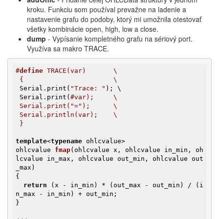
kroku. Funkciu som používal prevažne na ladenie a
nastavenie grafu do podoby, ktorý mi umožnila otestovať
všetky kombinácie open, high, low a close.
dump
- Vypísanie kompletného grafu na sériový port.
Využíva sa makro TRACE.
#
define
 TRACE(var)       \

 {                       \ 
 Serial.print(
"Trace: "
); \

 Serial.print(
#var);     \

 Serial.print("=");      \

 Serial.println(var);    \

 }
template
<
typename
ohlcvalue 
fmap
(ohlcvalue x, ohlcvalue in_min, oh
lcvalue in_max, ohlcvalue out_min, ohlcvalue out
_max)
{

return
 (x - in_min) * (out_max - out_min) / (i
n_max - in_min) + out_min;

}
