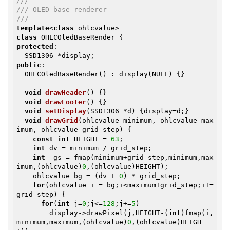
///
/// OLED base renderer
///
template
<
class
class
protected
:

public
:

  OHLCOledBaseRender() : display(NULL) {}

void
drawHeader
()
{}

void
drawFooter
()
{}

void
setDisplay
(SSD1306 *d)
{display=d;}

void
drawGrid
(ohlcvalue minimum, ohlcvalue max
imum, ohlcvalue grid_step)
{

const
int
 HEIGHT = 
63
;

int
 dv = minimum / grid_step;

int
 _gs = fmap(minimum+grid_step,minimum,max
imum,(ohlcvalue)
0
,(ohlcvalue)HEIGHT);

    ohlcvalue bg = (dv + 
0
) * grid_step;

for
(ohlcvalue i = bg;i<maximum+grid_step;i+=
grid_step) {

for
(
int
 j=
0
;j<=
128
;j+=
5
)

        display->drawPixel(j,HEIGHT-(
int
)fmap(i,
minimum,maximum,(ohlcvalue)
0
,(ohlcvalue)HEIGH