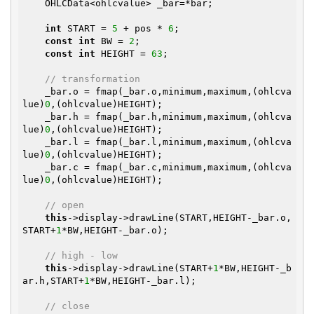
    OHLCData<ohlcvalue> _bar=*bar;

int
 START = 
5
 + pos * 
6
;

const
int
 BW = 
2
;

const
int
 HEIGHT = 
63
;

// transformation
    _bar.o = fmap(_bar.o,minimum,maximum,(ohlcva
lue)
0
,(ohlcvalue)HEIGHT);

    _bar.h = fmap(_bar.h,minimum,maximum,(ohlcva
lue)
0
,(ohlcvalue)HEIGHT);

    _bar.l = fmap(_bar.l,minimum,maximum,(ohlcva
lue)
0
,(ohlcvalue)HEIGHT);

    _bar.c = fmap(_bar.c,minimum,maximum,(ohlcva
lue)
0
,(ohlcvalue)HEIGHT);

// open
this
->display->drawLine(START,HEIGHT-_bar.o,
START+
1
*BW,HEIGHT-_bar.o);

// high - low
this
->display->drawLine(START+
1
*BW,HEIGHT-_b
ar.h,START+
1
*BW,HEIGHT-_bar.l);

// close