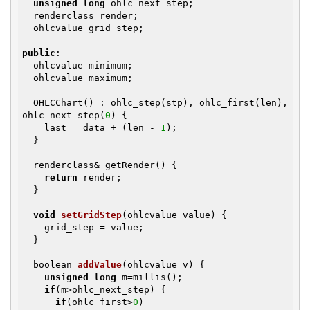
unsigned
long
 ohlc_next_step;

  renderclass render;

  ohlcvalue grid_step;

public
:

  ohlcvalue minimum;

  ohlcvalue maximum;

  OHLCChart() : ohlc_step(stp), ohlc_first(len), 
ohlc_next_step(
0
) {

    last = data + (len - 
1
);

  }

  renderclass& getRender() {

return
 render;

  }

void
setGridStep
(ohlcvalue value)
{

    grid_step = value;

  }

boolean 
addValue
(ohlcvalue v)
{

unsigned
long
 m=millis();

if
(m>ohlc_next_step) {

if
(ohlc_first>
0
)
