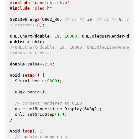
#
include
 "candlestick.h"
#
include
 "oled.h"
SSD1306 
u8g2
(U8G2_R0, 
/* cs=*/
 10, 
/* dc=*/
 9, 
/
* reset=*/
 8)
;

OHLCChart<
double
, 
19
, 
10000
, OHLCOledBarRender<
d
ouble
//OHLCChart<double, 19, 10000, OHLCOledLineRende
r<double> > ohlc;
double
 value=
22.4
;

void
setup
()
{

  Serial.begin(
9600
);

  u8g2.begin();

// connect renderer to OLED
  ohlc.getRender().setDisplay(&u8g2);

  ohlc.setGridStep(
1.
);

}

void
loop
()
{

// update random data