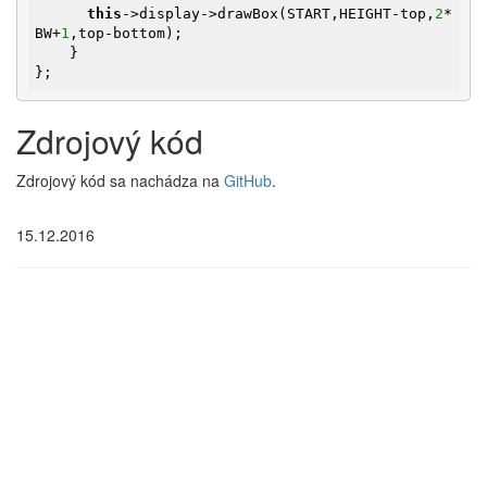
this
->display->drawBox(START,HEIGHT-top,
2
*
BW+
1
,top-bottom);

    }

};
Zdrojový kód
Zdrojový kód sa nachádza na
GitHub
.
15.12.2016