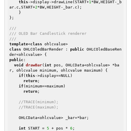
this
->display->drawLine(START+
1
*BW,HEIGHT-_b
ar.c,START+
2
*BW,HEIGHT-_bar.c);

    }

};

///
/// OLED Bar Candlestick renderer
///
template
<
class
class
 OHLCOledBarRender : 
public
 OHLCOledBaseRen
public
:

void
drawBar
(
int
 pos, OHLCData<ohlcvalue> *ba
r, ohlcvalue minimum, ohlcvalue maximum)
{

if
(
this
->display==NULL)

return
;

if
(minimum==maximum)

return
;

//TRACE(minimum);
//TRACE(maximum);
    OHLCData<ohlcvalue> _bar=*bar;

int
 START = 
5
 + pos * 
6
;
