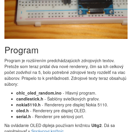
Program
Program je rozšírením predchádzajúcich zdrojových textov.
Pretože som teraz pridal dva nové renderery, čim sa ich celkový
počet zodvihol na 5, bolo potrebné zdrojové texty rozdeliť na viac
súborov. Prispelo to k prehľadnosti. Zdrojové texty teraz obsahujú
súbory:
ohlc_oled_random.ino
- Hlavný program.
candlestick.h
- Šablóny sviečkových grafov.
nokia5110.h
- Renderery pre displej Nokia 5110.
oled.h
- Renderery pre displej OLED.
serial.h
- Renderer pre sériový port.
Na ovládanie OLED dipleja pouźívam knižnicu
U8g2
. Dá sa
nainštalovať v
Správcovi knižníc
.