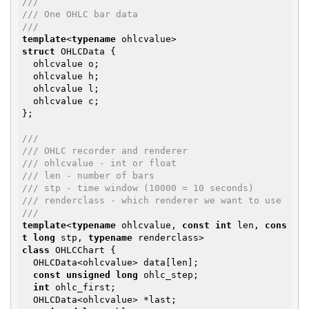
///
/// One OHLC bar data
///
template
<
typename
struct
 OHLCData {

  ohlcvalue o;

  ohlcvalue h;

  ohlcvalue l;

  ohlcvalue c;  

};

///
/// OHLC recorder and renderer
/// ohlcvalue - int or float
/// len - number of bars
/// stp - time window (10000 = 10 seconds)
/// renderclass - which renderer we want to use
///
template
<
typename
 ohlcvalue, 
const
int
 len, 
cons
t
long
 stp, 
typename
class
 OHLCChart {

  OHLCData<ohlcvalue> data[len];

const
unsigned
long
 ohlc_step;

int
 ohlc_first;

  OHLCData<ohlcvalue> *last;
