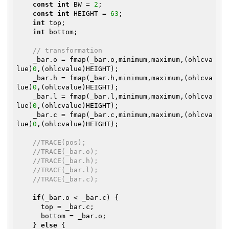
const
int
 BW = 
2
;

const
int
 HEIGHT = 
63
;

int
 top;

int
 bottom;

// transformation
    _bar.o = fmap(_bar.o,minimum,maximum,(ohlcva
lue)
0
,(ohlcvalue)HEIGHT);

    _bar.h = fmap(_bar.h,minimum,maximum,(ohlcva
lue)
0
,(ohlcvalue)HEIGHT);

    _bar.l = fmap(_bar.l,minimum,maximum,(ohlcva
lue)
0
,(ohlcvalue)HEIGHT);

    _bar.c = fmap(_bar.c,minimum,maximum,(ohlcva
lue)
0
,(ohlcvalue)HEIGHT);

//TRACE(pos);
//TRACE(_bar.o);
//TRACE(_bar.h);
//TRACE(_bar.l);
//TRACE(_bar.c);
if
(_bar.o < _bar.c) {

      top = _bar.c;

      bottom = _bar.o;

    } 
else
 {
