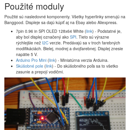
Použité moduly
Použité sú nasledovné komponenty. Všetky hyperlinky smerujú na
Banggood. Displeje sa dajú kúpiť aj na Ebay alebo Aliexpress.
7pin 0.96 in SPI OLED 128x64 White (
link
) - Podstatné je,
aby bol displej označený ako
SPI
. Tieto sú výrazne
rýchlejšie než
I2C
verzie. Predávajú sa v troch farebných
modifikáciách. Bielej, modrej a dvojfarebnej. Displej znesie
napätie 5 V.
Arduino Pro Mini
(
link
) - Miniatúrna verzia Arduina.
Skúšobné pole
(
link
) - Do skúšobného poľa sa to všetko
zasunie a prepojí vodičmi.