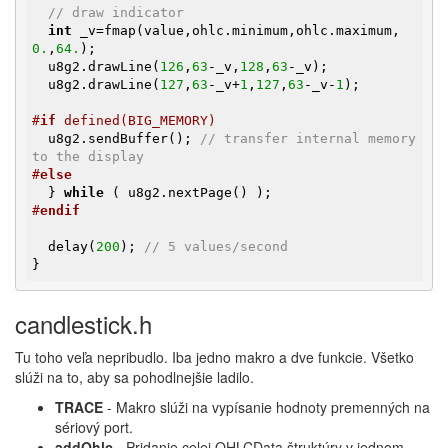
// draw indicator
int
 _v=fmap(value,ohlc.minimum,ohlc.maximum,
0.
,
64.
);

  u8g2.drawLine(
126
,
63
-_v,
128
,
63
-_v);

  u8g2.drawLine(
127
,
63
-_v+
1
,
127
,
63
-_v-
1
);

#
if
 defined(BIG_MEMORY)
  u8g2.sendBuffer(); 
// transfer internal memory 
to the display
#
else
  } 
while
#
endif
  delay(
200
); 
// 5 values/second
} 
candlestick.h
Tu toho veľa nepribudlo. Iba jedno makro a dve funkcie. Všetko
slúži na to, aby sa pohodlnejšie ladilo.
TRACE
- Makro slúži na vypísanie hodnoty premenných na
sériový port.
addOhlc
- Pridanie celej OHLCData štruktúry v jednom