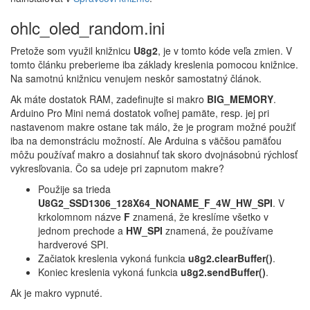
ohlc_oled_random.ini
Pretože som využil knižnicu
U8g2
, je v tomto kóde veľa zmien. V
tomto článku preberieme iba základy kreslenia pomocou knižnice.
Na samotnú knižnicu venujem neskôr samostatný článok.
Ak máte dostatok RAM, zadefinujte si makro
BIG_MEMORY
.
Arduino Pro Mini nemá dostatok voľnej pamäte, resp. jej pri
nastavenom makre ostane tak málo, že je program možné použiť
iba na demonstráciu možností. Ale Arduina s väčšou pamäťou
môžu používať makro a dosiahnuť tak skoro dvojnásobnú rýchlosť
vykresľovania. Čo sa udeje pri zapnutom makre?
Použije sa trieda
U8G2_SSD1306_128X64_NONAME_F_4W_HW_SPI
. V
krkolomnom názve
F
znamená, že kreslíme všetko v
jednom prechode a
HW_SPI
znamená, že používame
hardverové SPI.
Začiatok kreslenia vykoná funkcia
u8g2.clearBuffer()
.
Koniec kreslenia vykoná funkcia
u8g2.sendBuffer()
.
Ak je makro vypnuté.