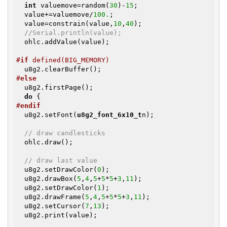
int
 valuemove=random(
30
)-
15
;

  value+=valuemove/
100.
;

  value=constrain(value,
10
,
40
);

//Serial.println(value);
  ohlc.addValue(value);

#
if
 defined(BIG_MEMORY)
#
else
  u8g2.firstPage();

do
#
endif
  u8g2.setFont(
u8g2_font_6x10_t
n);

// draw candlesticks
  ohlc.draw();

// draw last value
  u8g2.setDrawColor(
0
);

  u8g2.drawBox(
5
,
4
,
5
+
5
*
5
+
3
,
11
);

  u8g2.setDrawColor(
1
);

  u8g2.drawFrame(
5
,
4
,
5
+
5
*
5
+
3
,
11
);

  u8g2.setCursor(
7
,
13
);

  u8g2.print(value);
