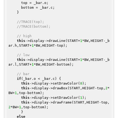
      top = _bar.o;

      bottom = _bar.c;

    }

//TRACE(top);
//TRACE(bottom);
// high
this
->display->drawLine(START+
1
*BW,HEIGHT-_b
ar.h,START+
1
*BW,HEIGHT-top);

// low
this
->display->drawLine(START+
1
*BW,HEIGHT-_b
ar.l,START+
1
*BW,HEIGHT-bottom);

// bar
if
(_bar.o < _bar.c) {

this
->display->setDrawColor(
0
);

this
->display->drawBox(START,HEIGHT-top,
2
*
BW+
1
,top-bottom);

this
->display->setDrawColor(
1
);

this
->display->drawFrame(START,HEIGHT-top,
2
*BW+
1
,top-bottom);

      }

else