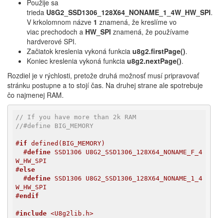
Použije sa
trieda
U8G2_SSD1306_128X64_NONAME_1_4W_HW_SPI
.
V krkolomnom názve
1
znamená, že kreslíme vo
viac prechodoch a
HW_SPI
znamená, že používame
hardverové SPI.
Začiatok kreslenia vykoná funkcia
u8g2.firstPage()
.
Koniec kreslenia vykoná funkcia
u8g2.nextPage()
.
Rozdiel je v rýchlosti, pretože druhá možnosť musí pripravovať
stránku postupne a to stojí čas. Na druhej strane ale spotrebuje
čo najmenej RAM.
// If you have more than 2k RAM
//#define BIG_MEMORY
#
if
 defined(BIG_MEMORY)
#
define
 SSD1306 U8G2_SSD1306_128X64_NONAME_F_4
W_HW_SPI
#
else
#
define
 SSD1306 U8G2_SSD1306_128X64_NONAME_1_4
W_HW_SPI
#
endif
#
include
 <U8g2lib.h>