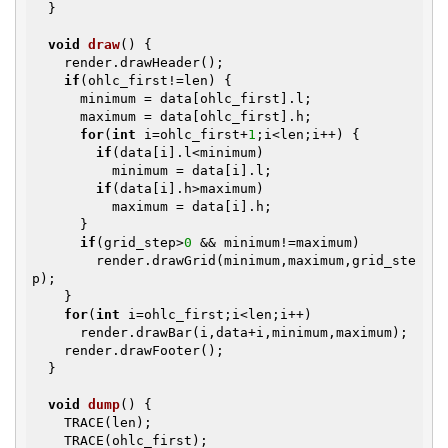
  }

void
draw
()
{

    render.drawHeader();

if
(ohlc_first!=len) {

      minimum = data[ohlc_first].l;

      maximum = data[ohlc_first].h;

for
(
int
 i=ohlc_first+
1
;i<len;i++) {

if
(data[i].l<minimum)

          minimum = data[i].l;

if
(data[i].h>maximum)

          maximum = data[i].h;

      }

if
(grid_step>
0
 && minimum!=maximum)

        render.drawGrid(minimum,maximum,grid_ste
p);

    }

for
(
int
 i=ohlc_first;i<len;i++)

      render.drawBar(i,data+i,minimum,maximum);

    render.drawFooter();

  }

void
dump
()
{

    TRACE(len);

    TRACE(ohlc_first);
