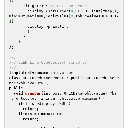
T));

if
(_gs>
7
) { 
// not too dense
        display->setCursor(
0
,HEIGHT-(
int
)fmap(i,
minimum,maximum,(ohlcvalue)
0
,(ohlcvalue)HEIGHT)-
1
);

        display->print(i);

        }

      }

    }

};

///
/// OLED Line Candlestick renderer
///
template
<
typename
class
 OHLCOledLineRender : 
public
 OHLCOledBaseRe
public
:

void
drawBar
(
int
 pos, OHLCData<ohlcvalue> *ba
r, ohlcvalue minimum, ohlcvalue maximum)
{

if
(
this
->display==NULL)

return
;

if
(minimum==maximum)

return
;
