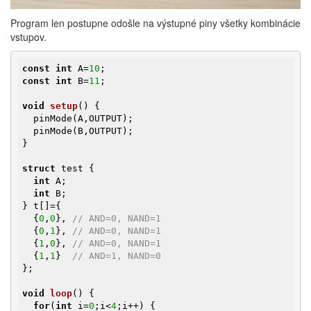
Program len postupne odošle na výstupné piny všetky kombinácie
vstupov.
const
int
 A=
10
const
int
 B=
11
;

void
setup
()
{

  pinMode(A,OUTPUT);

  pinMode(B,OUTPUT);

}

struct
 test {

int
 A;

int
 B;

} t[]={

  {
0
,
0
}, 
// AND=0, NAND=1
  {
0
,
1
}, 
// AND=0, NAND=1
  {
1
,
0
}, 
// AND=0, NAND=1
  {
1
,
1
}  
// AND=1, NAND=0
};

void
loop
()
{

for
(
int
 i=
0
;i<
4
;i++) {
