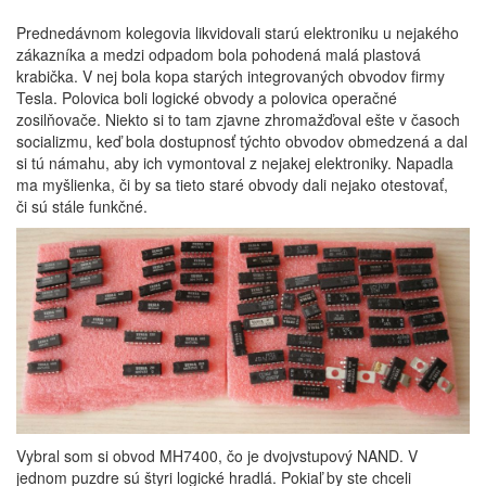
Prednedávnom kolegovia likvidovali starú elektroniku u nejakého
zákazníka a medzi odpadom bola pohodená malá plastová
krabička. V nej bola kopa starých integrovaných obvodov firmy
Tesla. Polovica boli logické obvody a polovica operačné
zosilňovače. Niekto si to tam zjavne zhromažďoval ešte v časoch
socializmu, keď bola dostupnosť týchto obvodov obmedzená a dal
si tú námahu, aby ich vymontoval z nejakej elektroniky. Napadla
ma myšlienka, či by sa tieto staré obvody dali nejako otestovať,
či sú stále funkčné.
Vybral som si obvod MH7400, čo je dvojvstupový NAND. V
jednom puzdre sú štyri logické hradlá. Pokiaľ by ste chceli