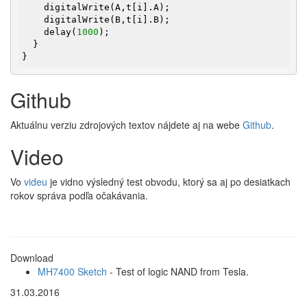
    digitalWrite(A,t[i].A);

    digitalWrite(B,t[i].B);

    delay(
1000
);

  }

}
Github
Aktuálnu verziu zdrojových textov nájdete aj na webe
Github
.
Video
Vo
videu
je vidno výsledný test obvodu, ktorý sa aj po desiatkach
rokov správa podľa očakávania.
Download
MH7400 Sketch
- Test of logic NAND from Tesla.
31.03.2016