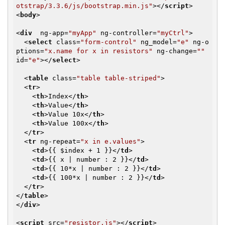
otstrap/3.3.6/js/bootstrap.min.js"
>
</
script
>
<
body
>
<
div
ng-app
=
"myApp"
ng-controller
=
"myCtrl"
>
<
select
class
=
"form-control"
ng_model
=
"e"
ng-o
ptions
=
"x.name for x in resistors"
ng-change
=
""
id
=
"e"
>
</
select
>
<
table
class
=
"table table-striped"
>
<
tr
>
<
th
>
Index
</
th
>
<
th
>
Value
</
th
>
<
th
>
Value 10x
</
th
>
<
th
>
Value 100x
</
th
>
</
tr
>
<
tr
ng-repeat
=
"x in e.values"
>
<
td
>
{{ $index + 1 }}
</
td
>
<
td
>
{{ x | number : 2 }}
</
td
>
<
td
>
{{ 10*x | number : 2 }}
</
td
>
<
td
>
{{ 100*x | number : 2 }}
</
td
>
</
tr
>
</
table
>
</
div
>
<
script
src
=
"resistor.js"
>
</
script
>