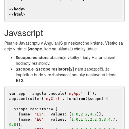
</
body
>
</
html
>
Javascript
Písanie Javascriptu v AngularJS je neskutočne krásne. Všetko sa
deje v rámci
$scope
, kde sa ukladajú všetky údaje.
$scope.resistors
obsahuje všetky triedy E a príslušné
hodnoty rezistorov.
$scope.e=$scope.resistors[2]
nám zabezpečí, že
implicitne bude v rozbaľovacej ponuky nastavená trieda
E12
.
var
 app = angular.module(
'myApp'
, []);

app.controller(
'myCtrl'
, 
function
(
$scope
)
{

$scope
.resistors= [

    {name: 
'E3'
,  values: [
1.0
,
2.2
,
4.7
]},

    {name: 
'E6'
,  values: [
1.0
,
1.5
,
2.2
,
3.3
,
4.7
,
6.8
]},
