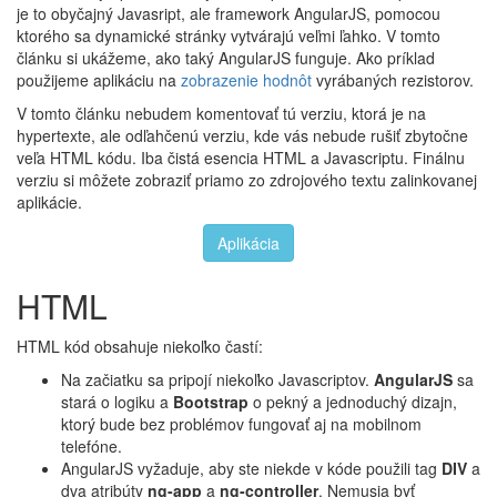
je to obyčajný Javasript, ale framework AngularJS, pomocou
ktorého sa dynamické stránky vytvárajú veľmi ľahko. V tomto
článku si ukážeme, ako taký AngularJS funguje. Ako príklad
použijeme aplikáciu na
zobrazenie hodnôt
vyrábaných rezistorov.
V tomto článku nebudem komentovať tú verziu, ktorá je na
hypertexte, ale odľahčenú verziu, kde vás nebude rušiť zbytočne
veľa HTML kódu. Iba čistá esencia HTML a Javascriptu. Finálnu
verziu si môžete zobraziť priamo zo zdrojového textu zalinkovanej
aplikácie.
Aplikácia
HTML
HTML kód obsahuje niekoľko častí:
Na začiatku sa pripojí niekoľko Javascriptov.
AngularJS
sa
stará o logiku a
Bootstrap
o pekný a jednoduchý dizajn,
ktorý bude bez problémov fungovať aj na mobilnom
telefóne.
AngularJS vyžaduje, aby ste niekde v kóde použili tag
DIV
a
dva atribúty
ng-app
a
ng-controller
. Nemusia byť