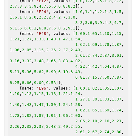
    {name: 
'E12'
, values: [
1.0
,
1.2
,
1.5
,
1.8
,
2.2
,
2.7
,
3.3
,
3.9
,
4.7
,
5.6
,
6.8
,
8.2
]},

    {name: 
'E24'
, values: [
1.0
,
1.1
,
1.2
,
1.3
,
1.5
,
1.6
,
1.8
,
2.0
,
2.2
,
2.4
,
2.7
,
3.0
,

3.3
,
3.6
,
3.9
,
4.3
,
4.7
,
5.1
,
5.6
,
6.2
,
6.8
,
7.5
,
8.2
,
9.1
]},

    {name: 
'E48'
, values: [
1.00
,
1.05
,
1.10
,
1.15
,
1.21
,
1.27
,
1.33
,
1.40
,
1.47
,
1.54
,

1.62
,
1.69
,
1.78
,
1.87
,
1.96
,
2.05
,
2.15
,
2.26
,
2.37
,
2.49
,

2.61
,
2.74
,
2.87
,
3.01
,
3.16
,
3.32
,
3.48
,
3.65
,
3.83
,
4.02
,

4.22
,
4.42
,
4.64
,
4.87
,
5.11
,
5.36
,
5.62
,
5.90
,
6.19
,
6.49
,

6.81
,
7.15
,
7.50
,
7.87
,
8.25
,
8.66
,
9.09
,
9.53
]},

    {name: 
'E96'
, values: [
1.00
,
1.02
,
1.05
,
1.07
,
1.10
,
1.13
,
1.15
,
1.18
,
1.21
,
1.24
,

1.27
,
1.30
,
1.33
,
1.37
,
1.40
,
1.43
,
1.47
,
1.50
,
1.54
,
1.58
,

1.62
,
1.65
,
1.69
,
1.74
,
1.78
,
1.82
,
1.87
,
1.91
,
1.96
,
2.00
,

2.05
,
2.10
,
2.16
,
2.21
,
2.26
,
2.32
,
2.37
,
2.43
,
2.49
,
2.55
,

2.61
,
2.67
,
2.74
,
2.80
,