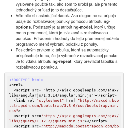
vyslovene použité tak, ako som to urobil ja, ale pre tento
jednoduchý príklad je to dostačujúce.
Všimnite si nasledujúci riadok. Ako elegantne sa pripoja
údaje do rozbaľovacej ponuky pomocou atribútu
ng-
options
. Podstatný je aj atribút
ng-model
, ktorý určuje
meno premennej, ktorá je zviazaná s rozbaľovacou
ponukou. Priradením hodnoty do tejto premennej môžete
programovo meniť vybranú položku z ponuky.
Posledným prvkom je tabuľka, ktorá sa automaticky
prispôsobuje tomu, čo je vybrané v rozbaľovacej ponuke.
Je to vďaka atribútu
ng-repeat
, ktorý previazal tabuľku s
rozbaľovacou ponukou.
<!DOCTYPE html>
<
html
>
<
script
src
= "
http:
//
ajax.googleapis.com
/
ajax
/
libs
/
angularjs
/
1.3.14
/
angular.min.js
">
</
script
>
<
link
rel
=
"stylesheet"
href
=
"http://maxcdn.boo
tstrapcdn.com/bootstrap/3.3.6/css/bootstrap.min.
css"
>
<
script
src
=
"https://ajax.googleapis.com/ajax/
libs/jquery/1.12.2/jquery.min.js"
>
</
script
>
<
script
src
=
"http://maxcdn.bootstrapcdn.com/bo