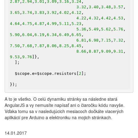
2.87
,
2.94
,
3.01
,
3.09
,
3.16
,
3.24
,

3.32
,
3.40
,
3.48
,
3.57
,
3.65
,
3.74
,
3.83
,
3.92
,
4.02
,
4.12
,

4.22
,
4.32
,
4.42
,
4.53
,
4.64
,
4.75
,
4.87
,
4.99
,
5.11
,
5.23
,

5.36
,
5.49
,
5.62
,
5.76
,
5.90
,
6.04
,
6.19
,
6.34
,
6.49
,
6.65
,

6.81
,
6.98
,
7.15
,
7.32
,
7.50
,
7.68
,
7.87
,
8.06
,
8.25
,
8.45
,

8.66
,
8.87
,
9.09
,
9.31
,
9.53
,
9.76
]},

  ];

$scope
.e=
$scope
.resistors[
2
];

});
A to je všetko. O celú dynamiku stránky sa následne stará
AngularJS a vy nemusíte napísať ani o čiaročku kódu navyše.
Vďaka tomu sa v nasledujúcich mesiacoch dočkáte viacerých
aplikácií pre Arduino a elektroniku na mojich stránkach.
14.01.2017