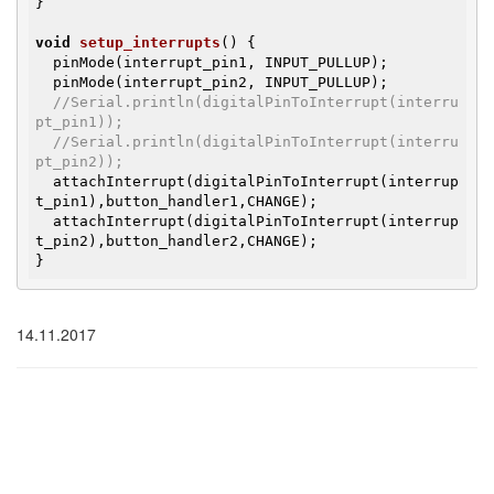
}

void
setup_interrupts
()
{

  pinMode(interrupt_pin1, INPUT_PULLUP);

  pinMode(interrupt_pin2, INPUT_PULLUP);

//Serial.println(digitalPinToInterrupt(interru
pt_pin1));
//Serial.println(digitalPinToInterrupt(interru
pt_pin2));
  attachInterrupt(digitalPinToInterrupt(interrup
t_pin1),button_handler1,CHANGE);

  attachInterrupt(digitalPinToInterrupt(interrup
t_pin2),button_handler2,CHANGE);

}
14.11.2017