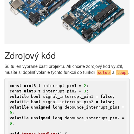
Zdrojový kód
Sú tu len vybrané časti projektu. Ak chcete zdrojový kód využiť,
musíte si doplniť volanie týchto funkcií do funkcií
a
.
setup
loop
const
uint8_t
 interrupt_pin1 = 
2
const
uint8_t
 interrupt_pin2 = 
3
volatile
bool
 signal_interrupt_pin1 = 
false
volatile
bool
 signal_interrupt_pin2 = 
false
volatile
unsigned
long
 debounce_interrupt_pin1 = 
0
volatile
unsigned
long
 debounce_interrupt_pin2 = 
0
;
