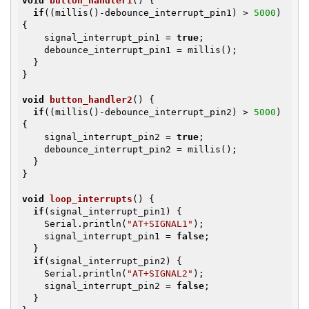
void
button_handler1
()
{

if
((millis()-debounce_interrupt_pin1) > 
5000
) 
{

    signal_interrupt_pin1 = 
true
;

    debounce_interrupt_pin1 = millis();

  }

}

void
button_handler2
()
{

if
((millis()-debounce_interrupt_pin2) > 
5000
) 
{

    signal_interrupt_pin2 = 
true
;

    debounce_interrupt_pin2 = millis();

  }

}

void
loop_interrupts
()
{

if
(signal_interrupt_pin1) {

    Serial.println(
"AT+SIGNAL1"
);

    signal_interrupt_pin1 = 
false
;

  }

if
(signal_interrupt_pin2) {

    Serial.println(
"AT+SIGNAL2"
);

    signal_interrupt_pin2 = 
false
;

  }
