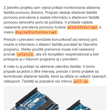
Z jedného projektu som vybral príklad monitorovania stlačenia
tlačidla pomocou Arduina. Program sleduje stlačenie tlačidla
pomocou prerušenia a zasiela informáciu o stlačenom tlačidle
pomocou sériového portu do počítača. V príklade nájdete
nastavenie prerušenia pomocou funkcie
a
attachInterrupt
makra
.
digitalPinToInterrupt
Pretože v prerušení nemôžete komunikovať cez sériový port,
musíte si informáciu o stlačení tlačidla prenášať do hlavného
programu. Všetky použité premenné musia mať nastavený
príznak
, aby ich kompilátor neoptimalizoval a boli
volatile
prístupné aj v hlavnom programe aj v prerušení.
A máte tu aj príklad na ošetrenie zákmitov tlačidla. V tomto
prípade sa jedná o dlhé intervaly, pretože v tomto projekte sa
kontrolovalo stlačenie tlačidla, ktoré sa stláča vo veľkých časových
odstupoch. Tlačidlá sú pripojené cez interný
.
pull-up