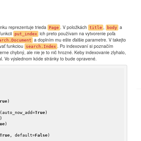
nku reprezentuje trieda
. V položkách
,
a
Page
title
body
funkcii
ich preto používam na vytvorenie poľa
put_index
a doplním mu ešte ďalšie parametre. V takejto
arch.Document
vať funkciou
. Po indexovaní si poznačím
search.Index
rne chybný, ale nie je to nič hrozné. Keby indexovanie zlyhalo,
l. Vo výslednom kóde stránky to bude opravené.
rue
)

y(auto_now_add=
True
)

ue
)

True
, default=
False
)
