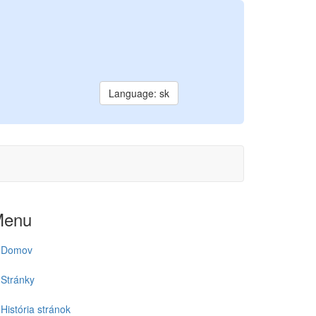
Language: sk
Menu
Domov
Stránky
História stránok