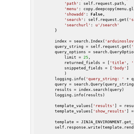
'path'
: self.request.path,

'menu'
: copy.deepcopy(menu.gl
'showadd'
: 
False
,

'search'
: self.request.get(
's
'searchurl'
: 
u'/search'
        }

        index = search.Index(
'arduinoslov
        query_string = self.request.get(
'
        query_options = search.QueryOptions(

            limit = 
25
,

            returned_fields = [
'title'
, 
'
            snippeted_fields = [
'body'
]

            )

        logging.info(
'query_string: '
 + q
        query = search.Query(query_string=query_string, options=query_options)

        results = index.search(query)

        logging.info(results)

        template_values[
'results'
] = resu
        template_values[
'show_results'
] =
        template = JINJA_ENVIRONMENT.ge
        self.response.write(template.render(template_values))
