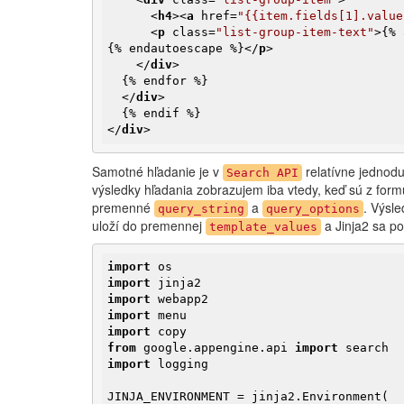
<
h4
>
<
a
href
=
"{{item.fields[1].value
<
p
class
=
"list-group-item-text"
>
{% 
{% endautoescape %}
</
p
>
</
div
>
  {% endfor %}

</
div
>
</
div
>
Samotné hľadanie je v
relatívne jednodu
Search API
výsledky hľadania zobrazujem iba vtedy, keď sú z for
premenné
a
. Výsl
query_string
query_options
uloží do premennej
a Jinja2 sa po
template_values
import
import
import
import
import
from
 google.appengine.api 
import
import
 logging

JINJA_ENVIRONMENT = jinja2.Environment(
