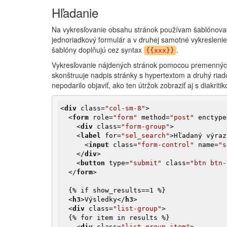
Hľadanie
Na vykresľovanie obsahu stránok používam šablónov
jednoriadkový formulár a v druhej samotné vykreslenie
šablóny doplňujú cez syntax
.
{{xxx}}
Vykresľovanie nájdených stránok pomocou premenných
skonštruuje nadpis stránky s hypertextom a druhý riad
nepodarilo objaviť, ako ten útržok zobraziť aj s diakritik
<
div
class
=
"col-sm-8"
>
<
form
role
=
"form"
method
=
"post"
enctype
<
div
class
=
"form-group"
>
<
label
for
=
"sel_search"
>
Hľadaný výraz
<
input
class
=
"form-control"
name
=
"s
</
div
>
<
button
type
=
"submit"
class
=
"btn btn-
</
form
>
  {% if show_results==1 %}

<
h3
>
Výsledky
</
h3
>
<
div
class
=
"list-group"
>
  {% for item in results %}

<
div
class
=
"list-group-item"
>