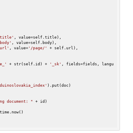
title'
, value=self.title),

body'
, value=self.body),

url'
, value=
'/page/'
 + self.url),

e_'
 + str(self.id) + 
'_sk'
, fields=fields, langu
duinoslovakia_index'
).put(doc)

ng document: "
 + id)
