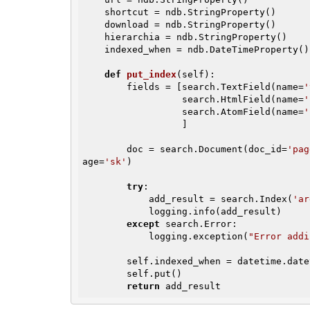
    shortcut = ndb.StringProperty()

    download = ndb.StringProperty()

    hierarchia = ndb.StringProperty()

    indexed_when = ndb.DateTimeProperty()

def
put_index
(self)
:
        fields = [search.TextField(name=
'
                  search.HtmlField(name=
'
                  search.AtomField(name=
'
                  ]

        doc = search.Document(doc_id=
'pag
age=
'sk'
)

try
:

            add_result = search.Index(
'ar
            logging.info(add_result)

except
 search.Error:

            logging.exception(
"Error addi
        self.indexed_when = datetime.datetime.now()

        self.put()

return
 add_result