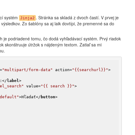
ací systém
. Stránka sa skladá z dvoch častí. V prvej je
Jinja2
 výsledkov. Zo šablóny sa aj laik dovtípi, že premenné sa do
 je podriadené tomu, čo dodá vyhľadávací systém. Prvý riadok
ok skonštruuje útržok s nájdeným textom. Zatiaľ sa mi
ou.
=
"multipart/form-data"
action
=
"{{searchurl}}"
>
:
</
label
>
el_search"
value
=
"{{ search }}"
>
default"
>
Hľadať
</
button
>