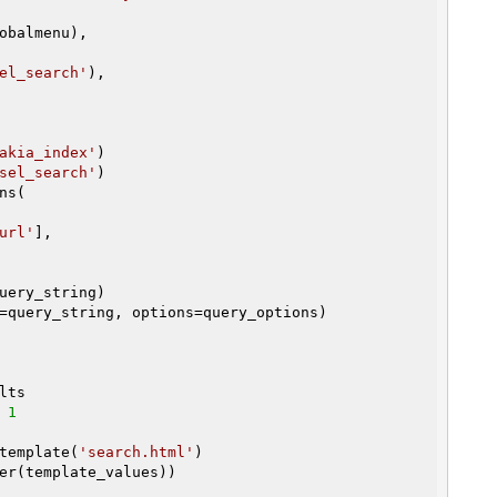
obalmenu),

el_search'
),

akia_index'
)

sel_search'
)

url'
],

uery_string)

lts

 
1
t_template(
'search.html'
)
