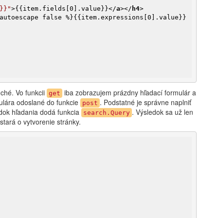
}}"
>
{{item.fields[0].value}}
</
a
>
</
h4
>
autoescape false %}{{item.expressions[0].value}}
ché. Vo funkcii
iba zobrazujem prázdny hľadací formulár a
get
mulára odoslané do funkcie
. Podstatné je správne naplniť
post
edok hľadania dodá funkcia
. Výsledok sa už len
search.Query
stará o vytvorenie stránky.