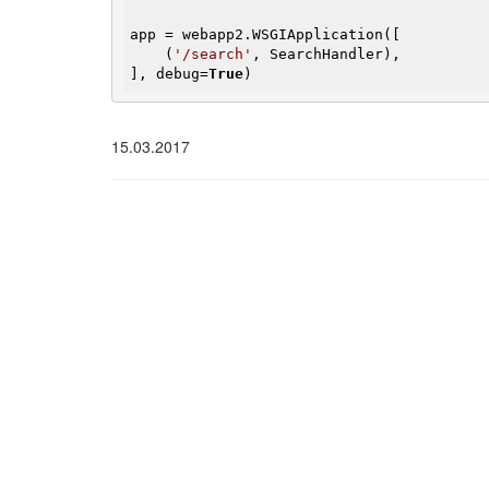
app = webapp2.WSGIApplication([

    (
'/search'
, SearchHandler),

], debug=
True
)
15.03.2017