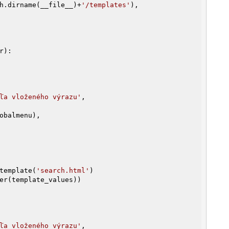
ath.dirname(__file__)+
'/templates'
),

r)
:
ľa vloženého výrazu'
,

obalmenu),

t_template(
'search.html'
)

ľa vloženého výrazu'
,
