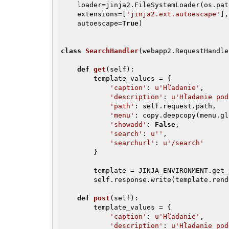
    loader=jinja2.FileSystemLoader(os.p
    extensions=[
'jinja2.ext.autoescape'
],

    autoescape=
True
)

class
SearchHandler
(webapp2.RequestHandle
def
get
(self)
:
        template_values = {

'caption'
: 
u'Hľadanie'
,

'description'
: 
u'Hľadanie pod
'path'
: self.request.path,

'menu'
: copy.deepcopy(menu.gl
'showadd'
: 
False
,

'search'
: 
u''
,

'searchurl'
: 
u'/search'
        }

        template = JINJA_ENVIRONMENT.ge
        self.response.write(template.render(template_values))

def
post
(self)
:
        template_values = {

'caption'
: 
u'Hľadanie'
,

'description'
: 
u'Hľadanie pod