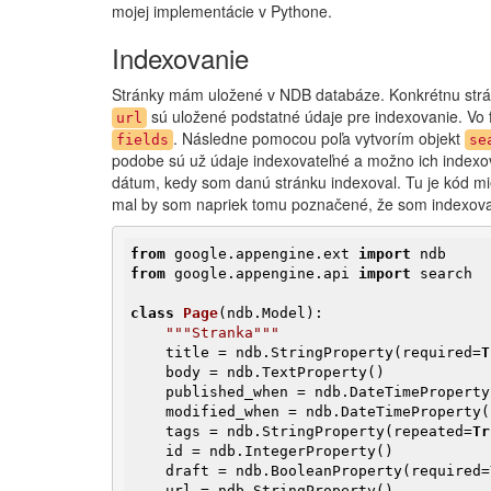
mojej implementácie v Pythone.
Indexovanie
Stránky mám uložené v NDB databáze. Konkrétnu strá
sú uložené podstatné údaje pre indexovanie. Vo 
url
. Následne pomocou poľa vytvorím objekt
fields
se
podobe sú už údaje indexovateľné a možno ich indexo
dátum, kedy som danú stránku indexoval. Tu je kód mie
mal by som napriek tomu poznačené, že som indexova
from
 google.appengine.ext 
import
from
 google.appengine.api 
import
 search

class
Page
(ndb.Model)
:
"""Stranka"""
    title = ndb.StringProperty(required=
T
    body = ndb.TextProperty()

    published_when = ndb.DateTimePropert
    modified_when = ndb.DateTimeProperty()

    tags = ndb.StringProperty(repeated=
Tr
    id = ndb.IntegerProperty()

    draft = ndb.BooleanProperty(required=
    url = ndb.StringProperty()
