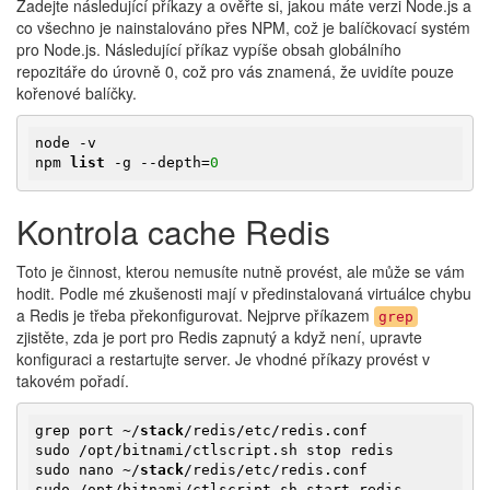
Zadejte následující příkazy a ověřte si, jakou máte verzi Node.js a
co všechno je nainstalováno přes NPM, což je balíčkovací systém
pro Node.js. Následující příkaz vypíše obsah globálního
repozitáře do úrovně 0, což pro vás znamená, že uvidíte pouze
kořenové balíčky.
node -v

npm 
list
 -g --depth=
0
Kontrola cache Redis
Toto je činnost, kterou nemusíte nutně provést, ale může se vám
hodit. Podle mé zkušenosti mají v předinstalovaná virtuálce chybu
a Redis je třeba překonfigurovat. Nejprve příkazem
grep
zjistěte, zda je port pro Redis zapnutý a když není, upravte
konfiguraci a restartujte server. Je vhodné příkazy provést v
takovém pořadí.
grep port ~/
stack
/redis/etc/redis.conf

sudo /opt/bitnami/ctlscript.sh stop redis

sudo nano ~/
stack
/redis/etc/redis.conf

sudo /opt/bitnami/ctlscript.sh start redis