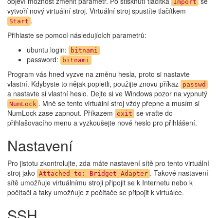
objeví možnost změnit parametr. Po stisknutí tlačítka
se
Import
vytvoří nový virtuální stroj. Virtuální stroj spustíte tlačítkem
.
Start
Přihlaste se pomocí následujících parametrů:
ubuntu login:
bitnami
password:
bitnami
Program vás hned vyzve na změnu hesla, proto si nastavte
vlastní. Kdybyste to nějak popletli, použijte znovu příkaz
passwd
a nastavte si vlastní heslo. Dejte si ve Windows pozor na vypnutý
. Mně se tento virtuální stroj vždy přepne a musím si
NumLock
NumLock zase zapnout. Příkazem
se vraťte do
exit
přihlašovacího menu a vyzkoušejte nové heslo pro přihlášení.
Nastavení
Pro jistotu zkontrolujte, zda máte nastavení sítě pro tento virtuální
stroj jako
. Takové nastavení
Attached to: Bridget Adapter
sítě umožňuje virtuálnímu stroji připojit se k Internetu nebo k
počítači a taky umožňuje z počítače se připojit k virtuálce.
SSH