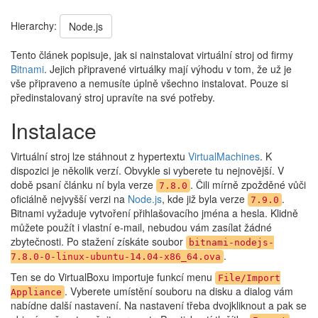
Hierarchy:
Node.js
Tento článek popisuje, jak si nainstalovat virtuální stroj od firmy​
Bitnami
. Jejich připravené virtuálky mají výhodu v tom, že už je
vše připraveno a nemusíte úplně všechno instalovat. Pouze si
předinstalovaný stroj upravíte na své potřeby.
Instalace
Virtuální stroj lze stáhnout z hypertextu​
VirtualMachines
. K
dispozici je několik verzí. Obvykle si vyberete tu nejnovější. V
době psaní článku ní byla verze
. Čili mírně zpožděné vůči
7.8.0
oficiálně nejvyšší verzi na​
Node.js
, kde již byla verze
.
7.9.0
Bitnami vyžaduje vytvoření přihlašovacího jména a hesla. Klidně
můžete použít i vlastní e-mail, nebudou vám zasílat žádné
zbytečnosti. Po stažení získáte soubor​
bitnami-nodejs-
.
7.8.0-0-linux-ubuntu-14.04-x86_64.ova
Ten se do VirtualBoxu importuje funkcí menu
File/Import
. Vyberete umístění souboru na disku a dialog vám
Appliance
nabídne další nastavení. Na nastavení třeba dvojkliknout a pak se