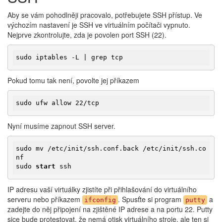
Aby se vám pohodlněji pracovalo, potřebujete SSH přístup. Ve
výchozím nastavení je SSH ve virtuálním počítači vypnuto.
Nejprve zkontrolujte, zda je povolen port SSH (22).
sudo iptables -L | grep tcp
Pokud tomu tak není, povolte jej příkazem
sudo ufw allow 22/tcp
Nyní musíme zapnout SSH server.
sudo mv /etc/init/ssh.conf.back /etc/init/ssh.co
nf

sudo 
start
 ssh
IP adresu vaší virtuálky zjistíte při přihlašování do virtuálního
serveru nebo příkazem
. Spusťte si program
a
ifconfig
putty
zadejte do něj připojení na zjištěné IP adrese a na portu 22. Putty
sice bude protestovat, že nemá otisk virtuálního stroje, ale ten si