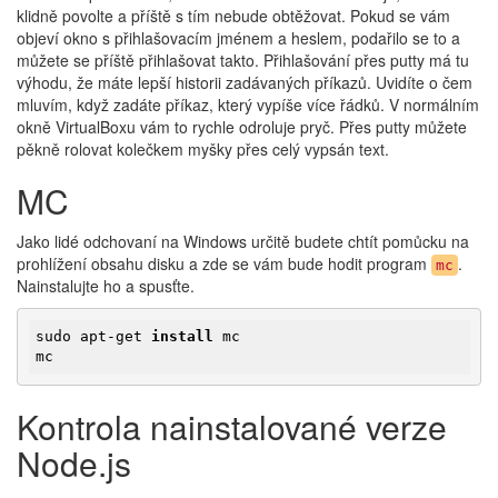
klidně povolte a příště s tím nebude obtěžovat. Pokud se vám
objeví okno s přihlašovacím jménem a heslem, podařilo se to a
můžete se příště přihlašovat takto. Přihlašování přes putty má tu
výhodu, že máte lepší historii zadávaných příkazů. Uvidíte o čem
mluvím, když zadáte příkaz, který vypíše více řádků. V normálním
okně VirtualBoxu vám to rychle odroluje pryč. Přes putty můžete
pěkně rolovat kolečkem myšky přes celý vypsán text.
MC
Jako lidé odchovaní na Windows určitě budete chtít pomůcku na
prohlížení obsahu disku a zde se vám bude hodit program
.
mc
Nainstalujte ho a spusťte.
sudo apt-get 
install
 mc

mc
Kontrola nainstalované verze
Node.js