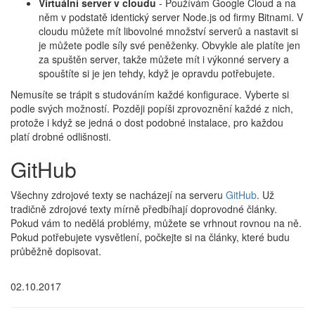
Virtuální server v cloudu
- Používám Google Cloud a na
něm v podstatě identický server Node.js od firmy Bitnami. V
cloudu můžete mít libovolné množství serverů a nastavit si
je můžete podle síly své peněženky. Obvykle ale platíte jen
za spuštěn server, takže můžete mít i výkonné servery a
spouštíte si je jen tehdy, když je opravdu potřebujete.
Nemusíte se trápit s studováním každé konfigurace. Vyberte si
podle svých možností. Později popíši zprovoznění každé z nich,
protože i když se jedná o dost podobné instalace, pro každou
platí drobné odlišnosti.
GitHub
Všechny zdrojové texty se nacházejí na serveru
GitHub
. Už
tradičně zdrojové texty mírně předbíhají doprovodné články.
Pokud vám to nedělá problémy, můžete se vrhnout rovnou na ně.
Pokud potřebujete vysvětlení, počkejte si na články, které budu
průběžně dopisovat.
02.10.2017