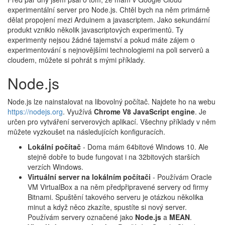
experimentální server pro Node.js. Chtěl bych na něm primárně
dělat propojení mezi Arduinem a javascriptem. Jako sekundární
produkt vzniklo několik javascriptových experimentů. Ty
experimenty nejsou žádné tajemství a pokud máte zájem o
experimentování s nejnovějšími technologiemi na poli serverů a
cloudem, můžete si pohrát s mými příklady.
Node.js
Node.js lze nainstalovat na libovolný počítač. Najdete ho na webu​
https://nodejs.org
. Využívá
Chrome V8 JavaScript engine
. Je
určen pro vytváření serverových aplikací. Všechny příklady v něm
můžete vyzkoušet na následujících konfiguracích.
Lokální počítač
- Doma mám 64bitové Windows 10. Ale
stejně dobře to bude fungovat i na 32bitových starších
verzích Windows.
Virtuální server na lokálním počítači
- Používám Oracle
VM VirtualBox a na něm předpřipravené servery od firmy
Bitnami. Spuštění takového serveru je otázkou několika
minut a když něco zkazíte, spustíte si nový server.
Používám servery označené jako
Node.js
a
MEAN
.